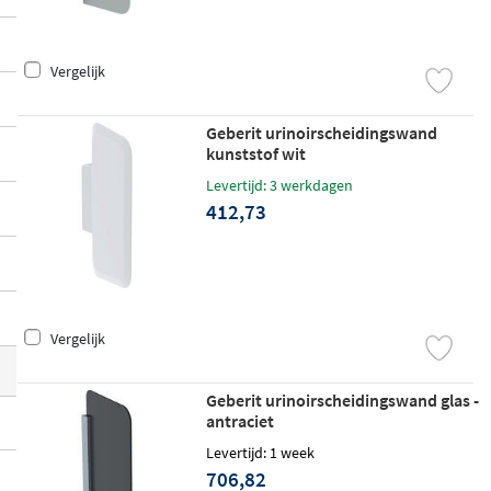
antraciet, mat zwart en grijs, zodat je altijd
een uitvoering vindt die past bij de stijl va
Vergelijk
n de ruimte.
Geberit urinoirscheidingswand
kunststof wit
Levertijd: 3 werkdagen
412,73
Vergelijk
Geberit urinoirscheidingswand glas -
antraciet
Levertijd: 1 week
706,82