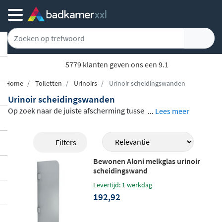
5779 klanten geven ons een 9.1
Home
Toiletten
Urinoirs
Urinoir scheidingswanden
Urinoir scheidingswanden
Op zoek naar de juiste afscherming tusse
...
Lees meer
n urinoirs? In ons assortiment vind je een
ruime keuze aan
urinoir scheidingswande
Filters
n
van topmerken als Geberit, Duravit, Gee
Bewonen Aloni melkglas urinoir
sa en Bewonen. Of je nu kiest voor glas, ke
scheidingswand
ramiek of kunststof, elke wand zorgt voor
Levertijd: 1 werkdag
de nodige privacy in openbare of zakelijke
192,92
sanitaire ruimtes. De modellen zijn verkrij
gbaar in uiteenlopende kleuren zoals wit,