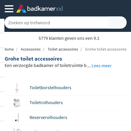
5779 klanten geven ons een 9.1
Home
Accessoires
Toilet accessoires
Grohe toilet accessoires
Grohe toilet accessoires
Een verzorgde badkamer of toiletruimte b
...
Lees meer
egint bij de juiste details. De
Grohe toilet
accessoires
uit de Essentials en Selection
Toiletborstelhouders
collecties bieden een ruime keuze aan toil
etrolhouders, reserverolhouders en toilet
Toiletrolhouders
borstelsets, elk vervaardigd uit
hoogwaar
dige materialen met een duurzame, krasb
Reserverolhouders
estendige afwerking
die moeiteloos te kui
sen is. Beschikbaar in een breed kleurenp