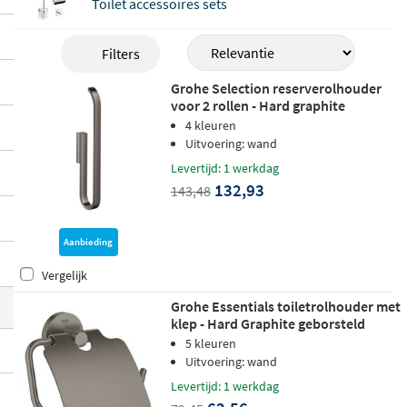
Toilet accessoires sets
alet, van chroom en supersteel tot warm s
unset, cool sunrise, hard graphite en pha
Filters
ntom black, zodat u altijd een combinatie
Grohe Selection reserverolhouder
vindt die bij uw interieur past.
voor 2 rollen - Hard graphite
4 kleuren
Uitvoering: wand
Levertijd: 1 werkdag
132,93
143,48
Aanbieding
Vergelijk
Grohe Essentials toiletrolhouder met
klep - Hard Graphite geborsteld
5 kleuren
Uitvoering: wand
Levertijd: 1 werkdag