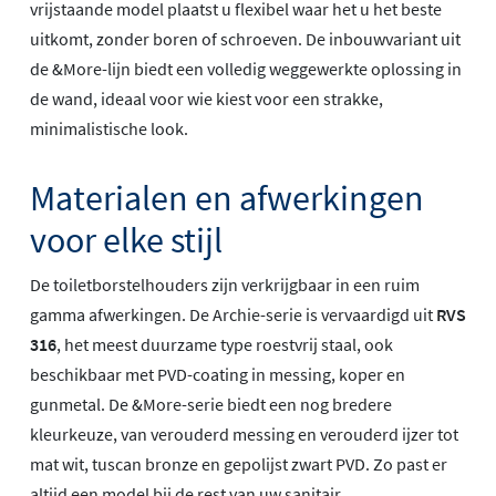
vrijstaande model plaatst u flexibel waar het u het beste
uitkomt, zonder boren of schroeven. De inbouwvariant uit
de &More-lijn biedt een volledig weggewerkte oplossing in
de wand, ideaal voor wie kiest voor een strakke,
minimalistische look.
Materialen en afwerkingen
voor elke stijl
De toiletborstelhouders zijn verkrijgbaar in een ruim
gamma afwerkingen. De Archie-serie is vervaardigd uit
RVS
316
, het meest duurzame type roestvrij staal, ook
beschikbaar met PVD-coating in messing, koper en
gunmetal. De &More-serie biedt een nog bredere
kleurkeuze, van verouderd messing en verouderd ijzer tot
mat wit, tuscan bronze en gepolijst zwart PVD. Zo past er
altijd een model bij de rest van uw sanitair.