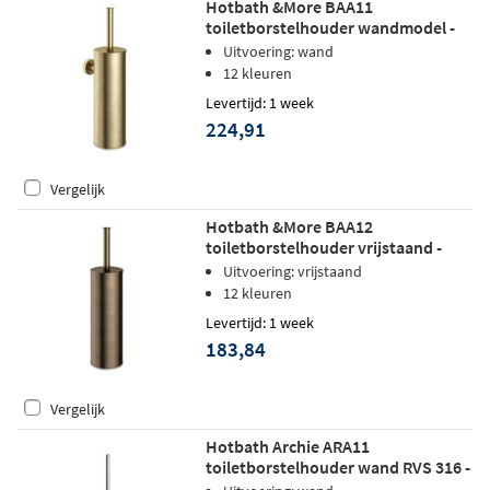
Hotbath &More BAA11
toiletborstelhouder wandmodel -
Geborsteld messing
Uitvoering: wand
12 kleuren
Levertijd: 1 week
224,91
Vergelijk
Hotbath &More BAA12
toiletborstelhouder vrijstaand -
Verouderd messing
Uitvoering: vrijstaand
12 kleuren
Levertijd: 1 week
183,84
Vergelijk
Hotbath Archie ARA11
toiletborstelhouder wand RVS 316 -
Geborsteld Messing PVD