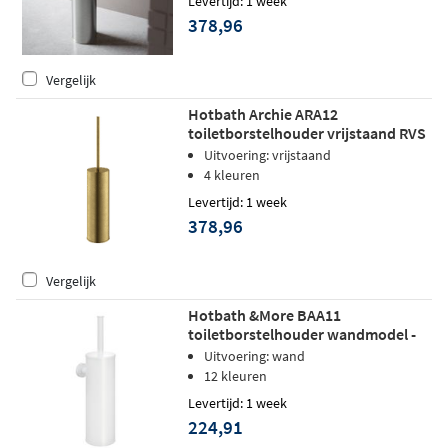
Levertijd: 1 week
378,96
Vergelijk
Hotbath Archie ARA12
toiletborstelhouder vrijstaand RVS
316 - Geborsteld Messing PVD
Uitvoering: vrijstaand
4 kleuren
Levertijd: 1 week
378,96
Vergelijk
Hotbath &More BAA11
toiletborstelhouder wandmodel -
Mat wit
Uitvoering: wand
12 kleuren
Levertijd: 1 week
224,91