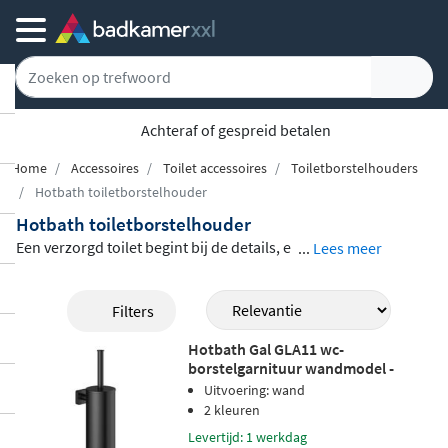
Achteraf of gespreid betalen
Home
Accessoires
Toilet accessoires
Toiletborstelhouders
Hotbath toiletborstelhouder
Hotbath toiletborstelhouder
Een verzorgd toilet begint bij de details, e
...
Lees meer
n een fraaie
toiletborstelhouder
maakt m
eteen het verschil. Het Hotbath-assortime
Filters
nt omvat wandmodellen, vrijstaande uitvo
Hotbath Gal GLA11 wc-
eringen en inbouwvarianten, zodat u altij
borstelgarnituur wandmodel -
d een model vindt dat aansluit bij uw indel
Geborsteld gunmetal PVD
Uitvoering: wand
ing. De houders zijn verkrijgbaar in een
ui
2 kleuren
tgebreid gamma afwerkingen
, van glanze
Levertijd: 1 werkdag