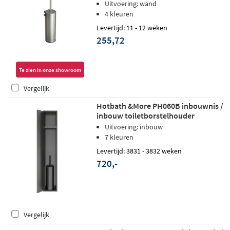
RVS
Uitvoering: wand
4 kleuren
Levertijd: 11 - 12 weken
255,72
Te zien in onze showroom
Vergelijk
Hotbath &More PH060B inbouwnis /
inbouw toiletborstelhouder
16x60x12,6cm - geborsteld gunmetal
Uitvoering: inbouw
PVD
7 kleuren
Levertijd: 3831 - 3832 weken
720,-
Vergelijk