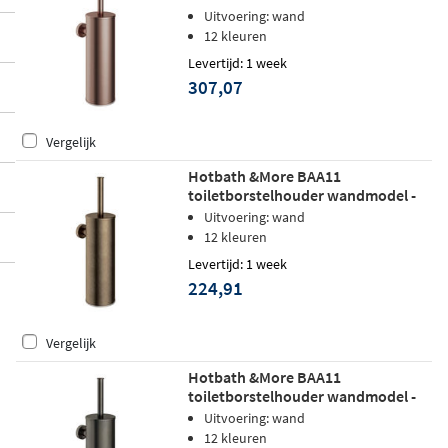
Geborsteld koper PVD
Uitvoering: wand
12 kleuren
Levertijd: 1 week
307,07
Vergelijk
Hotbath &More BAA11
toiletborstelhouder wandmodel -
Verouderd messing
Uitvoering: wand
12 kleuren
Levertijd: 1 week
224,91
Vergelijk
Hotbath &More BAA11
toiletborstelhouder wandmodel -
Verouderd ijzer
Uitvoering: wand
12 kleuren