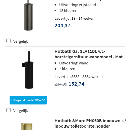
Verouderd ijzer
Uitvoering: vrijstaand
12 kleuren
Levertijd: 13 - 14 weken
204,37
Vergelijk
Hotbath Gal GLA11BL wc-
borstelgarnituur wandmodel - Mat
zwart
Uitvoering: wand
2 kleuren
Levertijd: 3883 - 3884 weken
152,74
234,99
Uitlopend model OP = OP
Vergelijk
Hotbath &More PH060B inbouwnis /
inbouw toiletborstelhouder