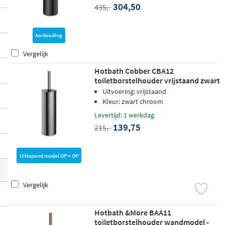
304,50
435,-
nd chroom en mat zwart tot warme tinten
zoals verouderd messing, geborsteld kop
er PVD en gunmetal. Zo creëert u moeitelo
Aanbieding
os een harmonieus geheel met de rest van
Vergelijk
uw sanitair.
Hotbath Cobber CBA12
toiletborstelhouder vrijstaand zwart
chroom
Uitvoering: vrijstaand
Kleur: zwart chroom
Levertijd: 1 werkdag
139,75
215,-
Uitlopend model OP = OP
Vergelijk
Hotbath &More BAA11
toiletborstelhouder wandmodel -