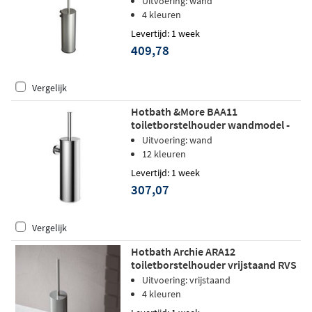
Uitvoering: wand
4 kleuren
Levertijd: 1 week
409,78
Vergelijk
Hotbath &More BAA11
toiletborstelhouder wandmodel -
Geborsteld gunmetal PVD
Uitvoering: wand
12 kleuren
Levertijd: 1 week
307,07
Vergelijk
Hotbath Archie ARA12
toiletborstelhouder vrijstaand RVS
316 - Geborsteld Gunmetal PVD
Uitvoering: vrijstaand
4 kleuren