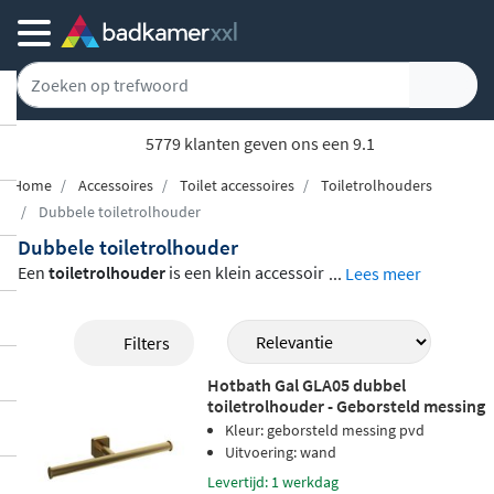
5779 klanten geven ons een 9.1
Home
Accessoires
Toilet accessoires
Toiletrolhouders
Dubbele toiletrolhouder
Dubbele toiletrolhouder
Een
toiletrolhouder
is een klein accessoir
...
Lees meer
e met een grote impact op de sfeer van uw
toilet of badkamer. In dit assortiment vind
Filters
t u een uitgebreide keuze: van strakke mo
Hotbath Gal GLA05 dubbel
dellen zonder klep tot praktische dubbele
toiletrolhouder - Geborsteld messing
uitvoeringen en inbouwvarianten voor ee
PVD
Kleur: geborsteld messing pvd
n weggewerkte, verzorgde look.
Merken al
Uitvoering: wand
s Geesa, Clou, Grohe, Hotbath en Smedb
Levertijd: 1 werkdag