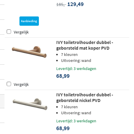
129,49
185,-
o
brengen elk hun eigen stijl mee, zodat u
altijd een houder vindt die aansluit bij uw
interieur en persoonlijke smaak.
Aanbieding
Vergelijk
IVY toiletrolhouder dubbel -
geborsteld mat koper PVD
7 kleuren
Uitvoering: wand
Levertijd: 3 werkdagen
68,99
Vergelijk
IVY toiletrolhouder dubbel -
geborsteld nickel PVD
7 kleuren
Uitvoering: wand
Levertijd: 3 werkdagen
68,99