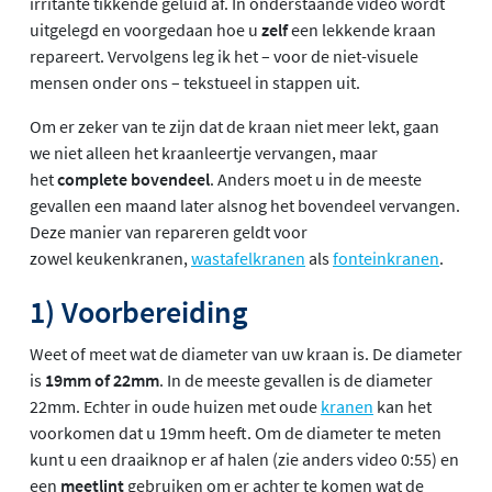
irritante tikkende geluid af. In onderstaande video wordt
uitgelegd en voorgedaan hoe u
zelf
een lekkende kraan
repareert. Vervolgens leg ik het – voor de niet-visuele
mensen onder ons – tekstueel in stappen uit.
Om er zeker van te zijn dat de kraan niet meer lekt, gaan
we niet alleen het kraanleertje vervangen, maar
het
complete bovendeel
. Anders moet u in de meeste
gevallen een maand later alsnog het bovendeel vervangen.
Deze manier van repareren geldt voor
zowel keukenkranen,
wastafelkranen
als
fonteinkranen
.
1) Voorbereiding
Weet of meet wat de diameter van uw kraan is. De diameter
is
19mm of 22mm
. In de meeste gevallen is de diameter
22mm. Echter in oude huizen met oude
kranen
kan het
voorkomen dat u 19mm heeft. Om de diameter te meten
kunt u een draaiknop er af halen (zie anders video 0:55) en
een
meetlint
gebruiken om er achter te komen wat de