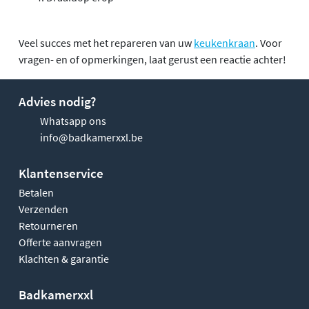
Veel succes met het repareren van uw
keukenkraan
. Voor
vragen- en of opmerkingen, laat gerust een reactie achter!
Advies nodig?
Whatsapp ons
info@badkamerxxl.be
Klantenservice
Betalen
Verzenden
Retourneren
Offerte aanvragen
Klachten & garantie
Badkamerxxl