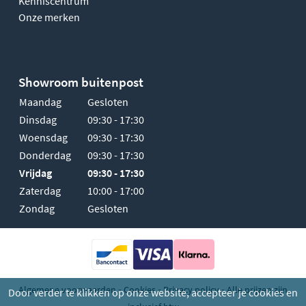
Kenniscentrum
Onze merken
Showroom buitenpost
Maandag
Gesloten
Dinsdag
09:30 - 17:30
Woensdag
09:30 - 17:30
Donderdag
09:30 - 17:30
Vrijdag
09:30 - 17:30
Zaterdag
10:00 - 17:00
Zondag
Gesloten
-
-
-
Algemene voorwaarden
Cookies
Privacy policy
Alle prijzen zijn
Door verder te klikken op onze website, accepteer je cookies en