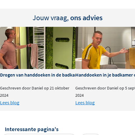
Bevestigingsmateriaal (schroeven) zit bij levering
Jouw vraag,
ons advies
inbegrepen. Montage is eenvoudig en stevig. Kies uw
favoriete kleur en voeg functionaliteit en stijl toe aan uw
badkamer.
Drogen van handdoeken in de badkamer: do's & dont's
Handdoeken in je badkamer o
Geschreven door Daniel op 21 oktober
Geschreven door Daniel op 5 se
2024
2024
Lees blog
Lees blog
Interessante pagina's