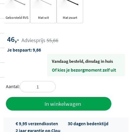
Geborsteld RVS
Mat wit
Mat zwart
46,-
Adviesprijs
55,66
Je bespaart:
9,66
vandaag besteld, dinsdag in huis
Of kies je bezorgmoment zelf uit
Aantal:
Toevoegen
In winkelwagen
aan offerte
€ 9,95 verzendkosten
30 dagen bedenktijd
2 jaar garantie op Clou