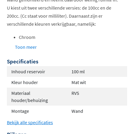
U kiest uit twee verschillende versies: de 100cc en de
200cc. (Cc staat voor milliliter). Daarnaast zijn er
verschillende kleuren verkrijgbaar, namelijk:
Chroom
Mat wit
Toon meer
Mat zwart
Specificaties
Inhoud reservoir
100 ml
Kleur houder
Mat wit
Materiaal
RVS
houder/behuizing
Montage
Wand
Bekijk alle specificaties