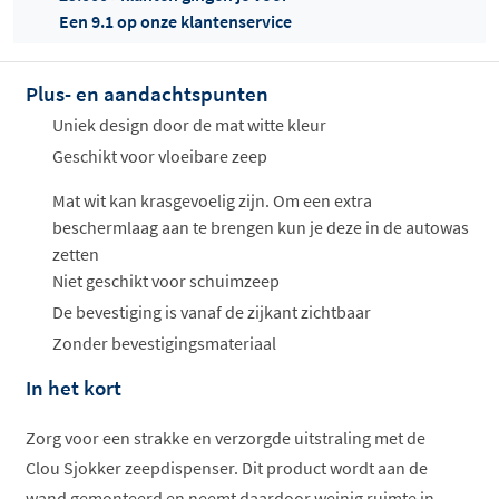
Een 9.1 op onze klantenservice
Plus- en aandachtspunten
Offertes
ophalen...
Uniek design door de mat witte kleur
Geschikt voor vloeibare zeep
Mat wit kan krasgevoelig zijn. Om een extra
beschermlaag aan te brengen kun je deze in de autowas
zetten
Niet geschikt voor schuimzeep
De bevestiging is vanaf de zijkant zichtbaar
Zonder bevestigingsmateriaal
In het kort
Zorg voor een strakke en verzorgde uitstraling met de
Clou Sjokker zeepdispenser. Dit product wordt aan de
wand gemonteerd en neemt daardoor weinig ruimte in.