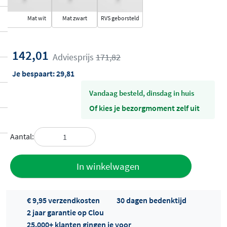
Mat wit
Mat zwart
RVS geborsteld
142,01
Adviesprijs
171,82
Je bespaart:
29,81
vandaag besteld, dinsdag in huis
Of kies je bezorgmoment zelf uit
Aantal:
Toevoegen
In winkelwagen
aan offerte
€ 9,95 verzendkosten
30 dagen bedenktijd
2 jaar garantie op Clou
25.000+ klanten gingen je voor