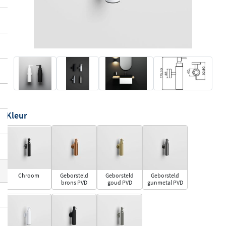
Kleur
Chroom
Geborsteld
Geborsteld
Geborsteld
brons PVD
goud PVD
gunmetal PVD