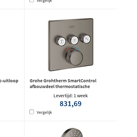
Vergelijk
c-uitloop
Grohe Grohtherm SmartControl
afbouwdeel thermostatische
Inbouwmengkraan bad/douche met 3-
Levertijd: 1 week
weg omstelling vierkant - Hard
831,69
graphite geborsteld
Vergelijk