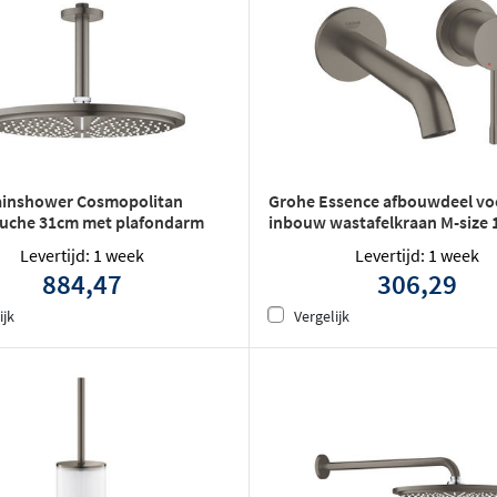
ainshower Cosmopolitan
Grohe Essence afbouwdeel vo
uche 31cm met plafondarm
inbouw wastafelkraan M-size 
 Hard graphite geborsteld
Hard graphite geborsteld
Levertijd: 1 week
Levertijd: 1 week
884,47
306,29
ijk
Vergelijk