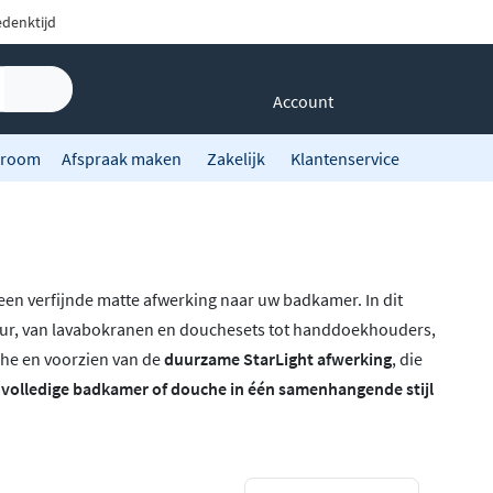
denktijd
Account
room
Afspraak maken
Zakelijk
Klantenservice
een verfijnde matte afwerking naar uw badkamer. In dit
eur, van lavabokranen en douchesets tot handdoekhouders,
ohe en voorzien van de
duurzame StarLight afwerking
, die
volledige badkamer of douche in één samenhangende stijl