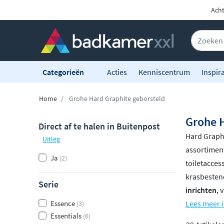
Acht
Categorieën
Acties
Kenniscentrum
Inspira
Home
Grohe Hard Graphite geborsteld
Grohe H
Direct af te halen in Buitenpost
Hard Graphi
Uitleg
assortimen
Ja
(2)
toiletacces
krasbestend
Serie
inrichten
, 
Essence
Lees meer i
(3)
Essentials
(6)