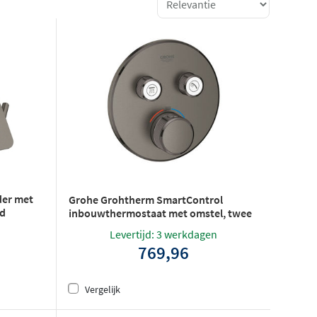
der met
Grohe Grohtherm SmartControl
ld
inbouwthermostaat met omstel, twee
knoppen - Hard graphite geborsteld
Levertijd: 3 werkdagen
769,96
Vergelijk