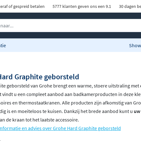
eraf of gespreid betalen
5777 klanten geven ons een 9.1
30 dagen be
tie
Show
ard Graphite geborsteld
te geborsteld van Grohe brengt een warme, stoere uitstraling met 
t vindt u een compleet aanbod aan badkamerproducten in deze kl
soires en thermostaatkranen. Alle producten zijn afkomstig van Gr
ig is en moeiteloos te kuisen. Dankzij het brede aanbod kunt u
uw 
van de kraan tot het laatste accessoire.
nformatie en advies over Grohe Hard Graphite geborsteld