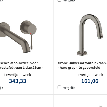
ijk
Vergelijk
ssence afbouwdeel voor
Grohe Universal fonteinkraan 
astafelkraan L-size 23cm -
- hard graphite geborsteld
phite geborsteld
Levertijd: 1 week
Levertijd: 1 week
343,33
161,06
ijk
Vergelijk