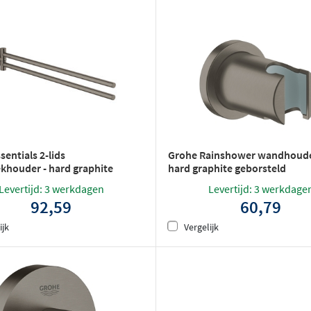
sentials 2-lids
Grohe Rainshower wandhoude
houder - hard graphite
hard graphite geborsteld
ld
Levertijd: 3 werkdagen
Levertijd: 3 werkdage
92,59
60,79
ijk
Vergelijk