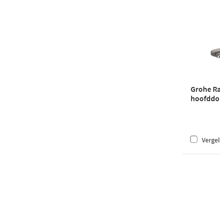
Grohe R
hoofddo
14.2cm -
Vergel