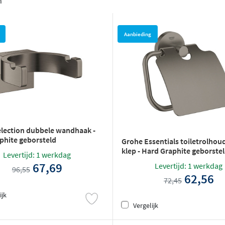
n
Aanbieding
lection dubbele wandhaak -
phite geborsteld
Grohe Essentials toiletrolhou
klep - Hard Graphite geborste
Levertijd: 1 werkdag
67,69
Levertijd: 1 werkdag
96,55
62,56
72,45
ijk
Vergelijk