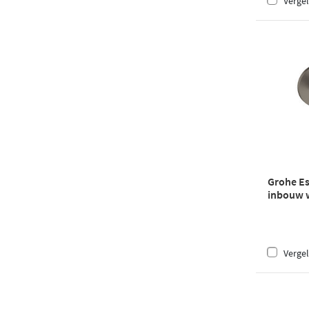
Vergel
Grohe E
inbouw w
Hard gra
Vergel