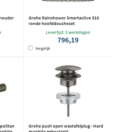
lhouder
Grohe Rainshower Smartactive 310
ronde hoofddoucheset
plafondmontage 14.2 cm. 2
n
Levertijd: 3 werkdagen
straalsoorten - Hard graphite
796,19
geborsteld
Vergelijk
Grohe push open wastafelplug - Hard
politan
graphite geborsteld
aphite