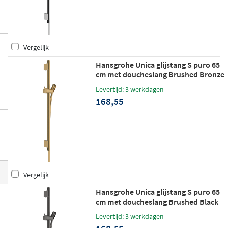
t waar u hem nodig heeft. De
ronde profie
lbuis van 22 mm
en de strakke afwerking i
n chroom, mat zwart, Brushed Bronze of B
Vergelijk
rushed Black Chrome geven elke doucheh
oek een moderne en verzorgde uitstralin
Hansgrohe Unica glijstang S puro 65
cm met doucheslang Brushed Bronze
g.
Levertijd: 3 werkdagen
168,55
Vergelijk
Hansgrohe Unica glijstang S puro 65
cm met doucheslang Brushed Black
Chrome
Levertijd: 3 werkdagen