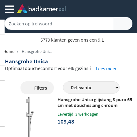
5779 klanten geven ons een 9.1
Home
Hansgrohe Unica
Hansgrohe Unica
Optimaal douchecomfort voor elk gezinsli
...
Lees meer
d begint bij een
flexibele en comfortabele
opstelling
: dat biedt een Hansgrohe Unica
Filters
glijstang. Het assortiment omvat modelle
Hansgrohe Unica glijstang S puro 65
n in 65 en 90 cm lengte, waaronder uitvoe
cm met doucheslang chroom
ringen met een meegeleverde doucheslan
Levertijd: 3 werkdagen
g. De handdouchehouder is in hoogte ver
109,48
stelbaar en kan tot 45 graden worden gek
anteld, zodat u de waterstraal precies rich