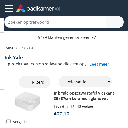
5779 klanten geven ons een 9.1
Home
Ink Yale
Ink Yale
Op zoek naar een opzetlavabo die echt op
...
Lees meer
valt? De
Ink Yale opzetlavabo
onderschei
dt zich door zijn rechte, verticale zijkante
Filters
n: een bewuste keuze die breekt met de kl
Ink Yale opzetwastafel vierkant
assieke komvorm. Verkrijgbaar in een
ron
39x37cm keramiek glans wit
de variant van 40 cm doorsnede en een vi
Levertijd: 12 - 13 weken
erkante variant van 39x37 cm
, beide uitge
407,10
voerd in hoogwaardig keramiek met een g
Vergelijk
lanzend witte afwerking die moeiteloos pr