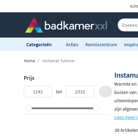
Acht
Categorieën
Acties
Kenniscentrum
Inspira
Home
Instamat Tubone
Instam
Prijs
Warmte en d
tot
buizen van 
uiteenlope
zijn afgewe
Lees meer 
30 Artikele