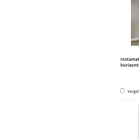
Instamat
horizonta
buis wit
Vergel