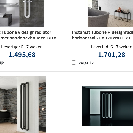
 Tubone V designradiator
Instamat Tubone H designradi
l met handdoekhouder 170 x
horizontaal 21 x 170 cm (H x L
x L) enkele buis wit
buis wit
Levertijd: 6 - 7 weken
Levertijd: 6 - 7 weken
1.495,68
1.701,28
ijk
Vergelijk