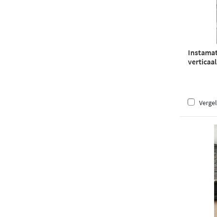
Instamat
verticaa
21 cm (H 
Vergel