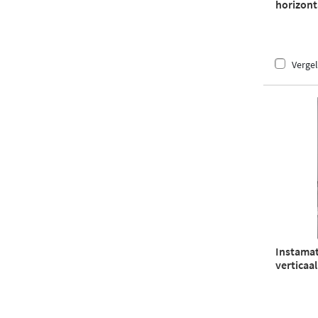
horizonta
buis wit
Vergel
Instamat
verticaal
wit