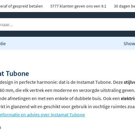
eraf of gespreid betalen
5777 klanten geven ons een 9.1
30 dagen be
tie
Show
at Tubone
esign in perfecte harmonie: dat is de Instamat Tubone. Deze
stijl
60 mm, die elk vertrek een moderne en verzorgde uitstraling geven. 
nde afmetingen en met een enkele of dubbele buis. Ook een
elektri
rkt in glanzend wit en geschikt voor gebruik in vochtige ruimtes zo
informatie en advies over Instamat Tubone
n