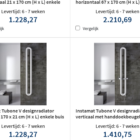
al 21 x 170 cm (H x L) enkele
horizontaal 67 x 170 cm (H x L
buis wit
Levertijd: 6 - 7 weken
Levertijd: 6 - 7 weken
1.228,27
2.210,69
ijk
Vergelijk
 Tubone V designradiator
Instamat Tubone V designradi
 170 x 21 cm (H x L) enkele buis
verticaal met handdoekbeugel
cm (H x L) enkele buis wit
Levertijd: 6 - 7 weken
Levertijd: 6 - 7 weken
1.228,27
1.410,75