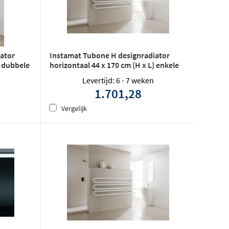
ator
Instamat Tubone H designradiator
) dubbele
horizontaal 44 x 170 cm (H x L) enkele
buis wit
Levertijd: 6 - 7 weken
1.701,28
Vergelijk