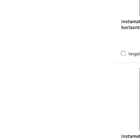
Instamat
horizonta
buis wit
Vergel
Instamat