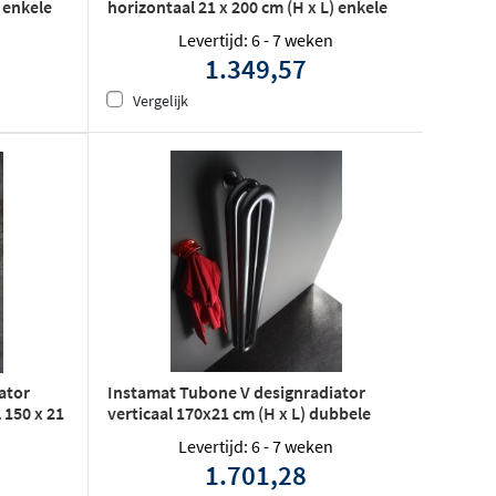
) enkele
horizontaal 21 x 200 cm (H x L) enkele
buis wit
Levertijd: 6 - 7 weken
1.349,57
Vergelijk
Instamat Tubone V designradiator
ator
verticaal 170x21 cm (H x L) dubbele
 150 x 21
buis wit
Levertijd: 6 - 7 weken
1.701,28