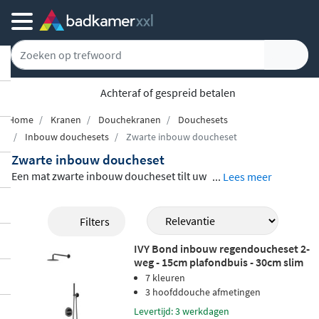
Achteraf of gespreid betalen
Home
Kranen
Douchekranen
Douchesets
Inbouw douchesets
Zwarte inbouw doucheset
Zwarte inbouw doucheset
Een mat zwarte inbouw doucheset tilt uw
...
Lees meer
badkamer naar een hoger niveau. Het ass
ortiment mat zwarte inbouw douchesets
Filters
bij Badkamerxxl biedt een ruime keuze, va
IVY Bond inbouw regendoucheset 2-
n strakke thermostatische sets tot comple
weg - 15cm plafondbuis - 30cm slim
te combinaties met hoofddouche en hand
hoofddouche rond - wandhouder -
7 kleuren
staafhanddouche - zwart chroom
douche. De ingebouwde watertoevoer zor
3 hoofddouche afmetingen
pvd
gt voor een minimalistische uitstraling, ter
Levertijd: 3 werkdagen