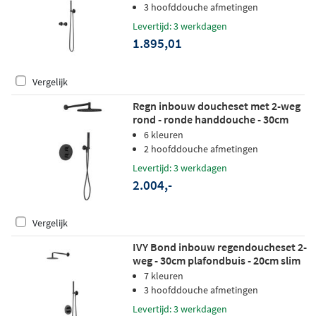
wandhouder - staafhanddouche -
3 hoofddouche afmetingen
zwart chroom pvd
Levertijd: 3 werkdagen
1.895,01
Vergelijk
Regn inbouw doucheset met 2-weg
rond - ronde handdouche - 30cm
hoofddouche - plafondbuis -
6 kleuren
wandsteun - mat zwart
2 hoofddouche afmetingen
Levertijd: 3 werkdagen
2.004,-
Vergelijk
IVY Bond inbouw regendoucheset 2-
weg - 30cm plafondbuis - 20cm slim
hoofddouche rond - wandhouder -
7 kleuren
satin spray handdouche - zwart
3 hoofddouche afmetingen
chroom pvd
Levertijd: 3 werkdagen