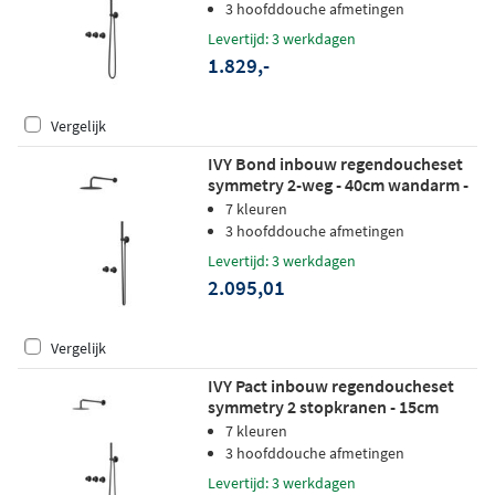
hoofddouche - wandhouder - satin
3 hoofddouche afmetingen
spray handdouche - mat zwart ped
Levertijd: 3 werkdagen
1.829,-
Vergelijk
IVY Bond inbouw regendoucheset
symmetry 2-weg - 40cm wandarm -
25cm medium hoofddouche -
7 kleuren
glijstang - 3-standen handdouche -
3 hoofddouche afmetingen
mat zwart ped
Levertijd: 3 werkdagen
2.095,01
Vergelijk
IVY Pact inbouw regendoucheset
symmetry 2 stopkranen - 15cm
plafondbuis - 30cm medium
7 kleuren
hoofddouche - wandhouder - satin
3 hoofddouche afmetingen
spray handdouche - zwart chroom
Levertijd: 3 werkdagen
pvd