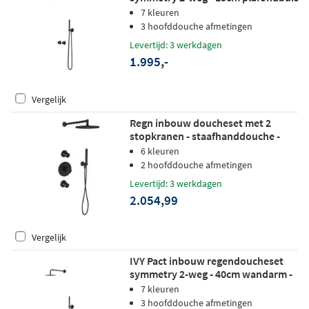
20cm medium hoofddouche -
7 kleuren
glijstang - staafhanddouche - mat
3 hoofddouche afmetingen
zwart ped
Levertijd: 3 werkdagen
1.995,-
Vergelijk
Regn inbouw doucheset met 2
stopkranen - staafhanddouche -
30cm hoofddouche - plafondbuis -
6 kleuren
wandsteun - mat zwart
2 hoofddouche afmetingen
Levertijd: 3 werkdagen
2.054,99
Vergelijk
IVY Pact inbouw regendoucheset
symmetry 2-weg - 40cm wandarm -
20cm slim hoofddouche - glijstang -
7 kleuren
satin spray handdouche - zwart
3 hoofddouche afmetingen