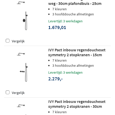
weg - 30cm plafondbuis - 25cm
medium hoofddouche rond -
7 kleuren
wandhouder - staafhanddouche -
3 hoofddouche afmetingen
mat zwart ped
Levertijd: 3 werkdagen
1.679,01
Vergelijk
IVY Pact inbouw regendoucheset
symmetry 2 stopkranen - 15cm
plafondbuis - 30cm medium
7 kleuren
hoofddouche - glijstang -
3 hoofddouche afmetingen
staafhanddouche - mat zwart ped
Levertijd: 3 werkdagen
2.279,-
Vergelijk
IVY Pact inbouw regendoucheset
symmetry 2 stopkranen - 30cm
plafondbuis - 20cm slim
7 kleuren