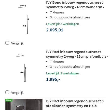
IVY Bond inbouw regendoucheset
symmetry 2-weg - 40cm wandarm -
25cm medium hoofddouche -
7 kleuren
glijstang - staafhanddouche - zwart
3 hoofddouche afmetingen
chroom pvd
Levertijd: 3 werkdagen
2.095,01
Vergelijk
IVY Pact inbouw regendoucheset
symmetry 2-weg - 15cm plafondbuis -
30cm medium hoofddouche -
7 kleuren
wandhouder - 3-standen
3 hoofddouche afmetingen
handdouche - mat zwart ped
Levertijd: 3 werkdagen
1.995,-
Vergelijk
IVY Pact inbouw regendoucheset 3
stopkranen symmetry en Halo