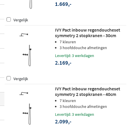
1.669,-
wijl het mat zwarte afwerkingsdetail uw d
oucheruimte een uitgesproken, modern k
Vergelijk
arakter geeft. Ontdek het volledige aanbo
d en kies de set die perfect past bij uw bad
IVY Pact inbouw regendoucheset
symmetry 2 stopkranen - 30cm
kamer.
plafondbuis - 30cm slim
7 kleuren
hoofddouche - glijstang -
3 hoofddouche afmetingen
staafhanddouche - mat zwart ped
Levertijd: 3 werkdagen
2.169,-
Vergelijk
IVY Pact inbouw regendoucheset
symmetry 2 stopkranen - 40cm
wandarm - 30cm slim hoofddouche -
7 kleuren
wandhouder - satin spray
3 hoofddouche afmetingen
handdouche - mat zwart ped
Levertijd: 3 werkdagen
2.099,-