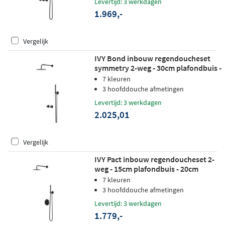
Levertijd: 3 werkdagen
1.969,-
Vergelijk
IVY Bond inbouw regendoucheset
symmetry 2-weg - 30cm plafondbuis -
25cm slim hoofddouche - glijstang -
7 kleuren
satin spray handdouche - zwart
3 hoofddouche afmetingen
chroom pvd
Levertijd: 3 werkdagen
2.025,01
Vergelijk
IVY Pact inbouw regendoucheset 2-
weg - 15cm plafondbuis - 20cm
medium hoofddouche rond -
7 kleuren
glijstang - staafhanddouche - zwart
3 hoofddouche afmetingen
chroom pvd
Levertijd: 3 werkdagen
1.779,-