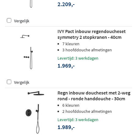
2.209,-
Vergelijk
IVY Pact inbouw regendoucheset
symmetry 2 stopkranen - 40cm
wandarm - 30cm slim hoofddouche -
7 kleuren
wandhouder - staafhanddouche -
3 hoofddouche afmetingen
mat zwart ped
Levertijd: 3 werkdagen
1.969,-
Vergelijk
Regn inbouw doucheset met 2-weg
rond - ronde handdouche - 30cm
hoofddouche - wandarm -
6 kleuren
wandsteun - mat zwart
2 hoofddouche afmetingen
Levertijd: 3 werkdagen
1.989,-