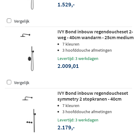
1.529,-
Vergelijk
IVY Bond inbouw regendoucheset 2-
weg - 40cm wandarm - 25cm medium
hoofddouche rond - glijstang - satin
7 kleuren
spray handdouche - mat zwart ped
3 hoofddouche afmetingen
Levertijd: 3 werkdagen
2.009,01
Vergelijk
IVY Bond inbouw regendoucheset
symmetry 2 stopkranen - 40cm
wandarm - 25cm medium
7 kleuren
hoofddouche - glijstang - 3-standen
3 hoofddouche afmetingen
handdouche - mat zwart ped
Levertijd: 3 werkdagen
2.179,-