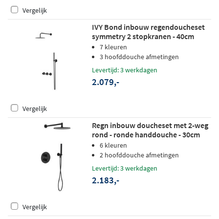
Vergelijk
IVY Bond inbouw regendoucheset
symmetry 2 stopkranen - 40cm
wandarm - 20cm medium
7 kleuren
hoofddouche - glijstang -
3 hoofddouche afmetingen
staafhanddouche - zwart chroom
Levertijd: 3 werkdagen
pvd
2.079,-
Vergelijk
Regn inbouw doucheset met 2-weg
rond - ronde handdouche - 30cm
hoofddouche - plafondbuis -
6 kleuren
glijstang - gunmetal zwart pvd
2 hoofddouche afmetingen
Levertijd: 3 werkdagen
2.183,-
Vergelijk