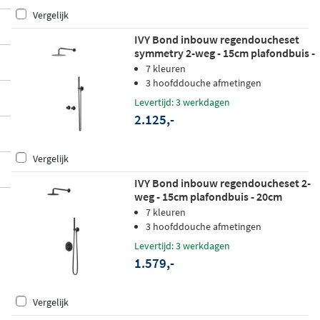
Vergelijk
IVY Bond inbouw regendoucheset
symmetry 2-weg - 15cm plafondbuis -
30cm medium hoofddouche -
7 kleuren
wandhouder - satin spray
3 hoofddouche afmetingen
handdouche - zwart chroom pvd
Levertijd: 3 werkdagen
2.125,-
Vergelijk
IVY Bond inbouw regendoucheset 2-
weg - 15cm plafondbuis - 20cm
medium hoofddouche rond -
7 kleuren
wandhouder - 3-standen
3 hoofddouche afmetingen
handdouche - mat zwart ped
Levertijd: 3 werkdagen
1.579,-
Vergelijk