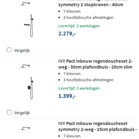
symmetry 2 stopkranen - 40cm
wandarm - 30cm medium
7 kleuren
hoofddouche - glijstang - 3-standen
3 hoofddouche afmetingen
handdouche - mat zwart ped
Levertijd: 3 werkdagen
2.279,-
Vergelijk
IVY Pact inbouw regendoucheset 2-
weg - 30cm plafondbuis - 20cm slim
hoofddouche rond - wandhouder -
7 kleuren
staafhanddouche - mat zwart ped
3 hoofddouche afmetingen
Levertijd: 3 werkdagen
1.399,-
Vergelijk
IVY Pact inbouw regendoucheset
symmetry 2-weg - 15cm plafondbuis -
25cm medium hoofddouche -
7 kleuren