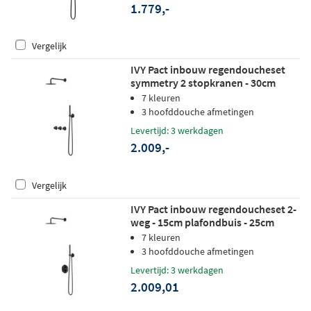
1.779,-
Vergelijk
IVY Pact inbouw regendoucheset
symmetry 2 stopkranen - 30cm
plafondbuis - 20cm medium
7 kleuren
hoofddouche - wandhouder - satin
3 hoofddouche afmetingen
spray handdouche - mat zwart ped
Levertijd: 3 werkdagen
2.009,-
Vergelijk
IVY Pact inbouw regendoucheset 2-
weg - 15cm plafondbuis - 25cm
medium hoofddouche rond -
7 kleuren
glijstang - satin spray handdouche -
3 hoofddouche afmetingen
zwart chroom pvd
Levertijd: 3 werkdagen
2.009,01