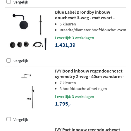
Vergelijk
Blue Label Brondby inbouw
doucheset 3-weg - mat zwart -
staafhanddouche - wandarm -
5 kleuren
glijstang
Breedte/diameter hoofddouche: 25cm
Levertijd: 3 werkdagen
1.431,39
Vergelijk
IVY Bond inbouw regendoucheset
symmetry 2-weg - 40cm wandarm -
20cm medium hoofddouche -
7 kleuren
wandhouder - staafhanddouche -
3 hoofddouche afmetingen
zwart chroom pvd
Levertijd: 3 werkdagen
1.795,-
Vergelijk
IVY Pact inbouw regendoucheset