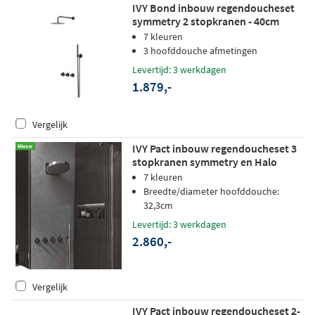
IVY Bond inbouw regendoucheset
symmetry 2 stopkranen - 40cm
wandarm - 20cm medium
7 kleuren
hoofddouche - wandhouder -
3 hoofddouche afmetingen
staafhanddouche - zwart chroom
Levertijd: 3 werkdagen
pvd
1.879,-
Vergelijk
IVY Pact inbouw regendoucheset 3
stopkranen symmetry en Halo
hoofddouche - Satin Spray
7 kleuren
handdouche - wandsteun - zwart
Breedte/diameter hoofddouche:
chroom PVD
32,3cm
Levertijd: 3 werkdagen
2.860,-
Vergelijk
IVY Pact inbouw regendoucheset 2-