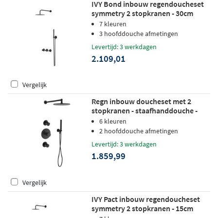
IVY Bond inbouw regendoucheset
symmetry 2 stopkranen - 30cm
plafondbuis - 25cm slim
7 kleuren
hoofddouche - glijstang - satin spray
3 hoofddouche afmetingen
handdouche - zwart chroom pvd
Levertijd: 3 werkdagen
2.109,01
Vergelijk
Regn inbouw doucheset met 2
stopkranen - staafhanddouche -
25cm hoofddouche - wandarm -
6 kleuren
glijstang - gunmetal zwart pvd
2 hoofddouche afmetingen
Levertijd: 3 werkdagen
1.859,99
Vergelijk
IVY Pact inbouw regendoucheset
symmetry 2 stopkranen - 15cm
plafondbuis - 20cm slim