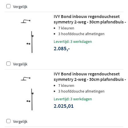
Vergelijk
IVY Bond inbouw regendoucheset
symmetry 2-weg - 30cm plafondbuis -
30cm slim hoofddouche - glijstang -
7 kleuren
3-standen handdouche - mat zwart
3 hoofddouche afmetingen
ped
Levertijd: 3 werkdagen
2.085,-
Vergelijk
IVY Bond inbouw regendoucheset
symmetry 2-weg - 30cm plafondbuis -
25cm medium hoofddouche -
7 kleuren
wandhouder - satin spray
3 hoofddouche afmetingen
handdouche - mat zwart ped
Levertijd: 3 werkdagen
2.025,01
Vergelijk