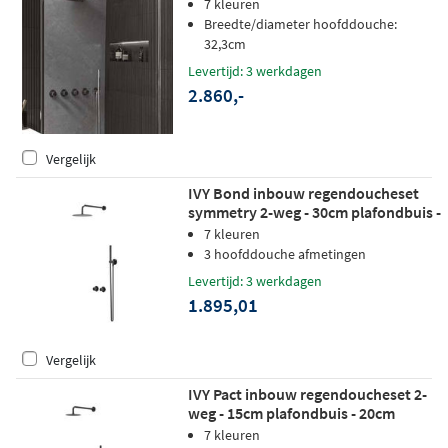
hoofddouche - Satin Spray
7 kleuren
handdouche - wandsteun - mat
Breedte/diameter hoofddouche:
zwart PED
32,3cm
Levertijd: 3 werkdagen
2.860,-
Vergelijk
IVY Bond inbouw regendoucheset
symmetry 2-weg - 30cm plafondbuis -
25cm medium hoofddouche -
7 kleuren
wandhouder - staafhanddouche -
3 hoofddouche afmetingen
zwart chroom pvd
Levertijd: 3 werkdagen
1.895,01
Vergelijk
IVY Pact inbouw regendoucheset 2-
weg - 15cm plafondbuis - 20cm
medium hoofddouche rond -
7 kleuren