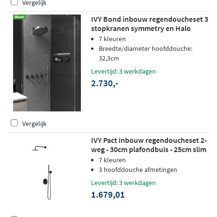
Vergelijk
IVY Bond inbouw regendoucheset 3
stopkranen symmetry en Halo
hoofddouche - staaf handdouche -
7 kleuren
wandsteun - mat zwart PED
Breedte/diameter hoofddouche:
32,3cm
Levertijd: 3 werkdagen
2.730,-
Vergelijk
IVY Pact inbouw regendoucheset 2-
weg - 30cm plafondbuis - 25cm slim
hoofddouche rond - glijstang -
7 kleuren
staafhanddouche - zwart chroom
3 hoofddouche afmetingen
pvd
Levertijd: 3 werkdagen
1.679,01