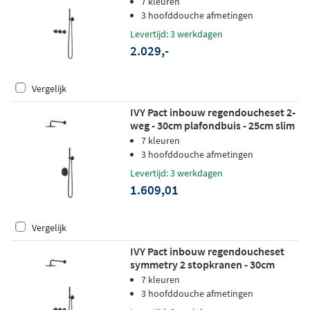
7 kleuren
hoofddouche - glijstang - satin spray
3 hoofddouche afmetingen
handdouche - zwart chroom pvd
Levertijd: 3 werkdagen
2.029,-
Vergelijk
IVY Pact inbouw regendoucheset 2-
weg - 30cm plafondbuis - 25cm slim
hoofddouche rond - wandhouder -
7 kleuren
satin spray handdouche - mat zwart
3 hoofddouche afmetingen
ped
Levertijd: 3 werkdagen
1.609,01
Vergelijk
IVY Pact inbouw regendoucheset
symmetry 2 stopkranen - 30cm
plafondbuis - 30cm slim
7 kleuren
hoofddouche - wandhouder -
3 hoofddouche afmetingen
staafhanddouche - mat zwart ped