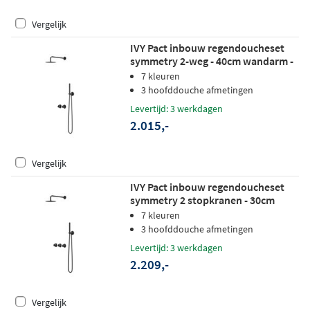
Vergelijk
IVY Pact inbouw regendoucheset
symmetry 2-weg - 40cm wandarm -
30cm slim hoofddouche -
7 kleuren
wandhouder - satin spray
3 hoofddouche afmetingen
handdouche - zwart chroom pvd
Levertijd: 3 werkdagen
2.015,-
Vergelijk
IVY Pact inbouw regendoucheset
symmetry 2 stopkranen - 30cm
plafondbuis - 20cm medium
7 kleuren
hoofddouche - glijstang - satin spray
3 hoofddouche afmetingen
handdouche - mat zwart ped
Levertijd: 3 werkdagen
2.209,-
Vergelijk