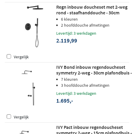
Regn inbouw doucheset met 2-weg
rond - staafhanddouche - 30cm
hoofddouche - plafondbuis -
6 kleuren
glijstang - mat zwart
2 hoofddouche afmetingen
Levertijd: 3 werkdagen
2.119,99
Vergelijk
IVY Bond inbouw regendoucheset
symmetry 2-weg - 30cm plafondbuis -
25cm slim hoofddouche -
7 kleuren
wandhouder - staafhanddouche -
3 hoofddouche afmetingen
zwart chroom pvd
Levertijd: 3 werkdagen
1.695,-
Vergelijk
IVY Pact inbouw regendoucheset
symmetry 2-weg - 15cm plafondbuis -