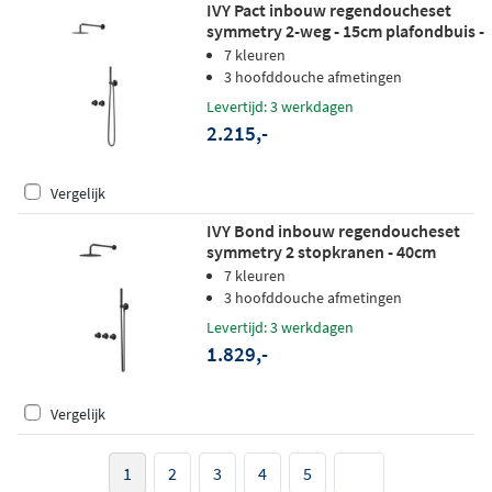
IVY Pact inbouw regendoucheset
symmetry 2-weg - 15cm plafondbuis -
30cm slim hoofddouche - glijstang -
7 kleuren
satin spray handdouche - zwart
3 hoofddouche afmetingen
chroom pvd
Levertijd: 3 werkdagen
2.215,-
Vergelijk
IVY Bond inbouw regendoucheset
symmetry 2 stopkranen - 40cm
wandarm - 20cm slim hoofddouche -
7 kleuren
wandhouder - satin spray
3 hoofddouche afmetingen
handdouche - mat zwart ped
Levertijd: 3 werkdagen
1.829,-
Vergelijk
1
2
3
4
5