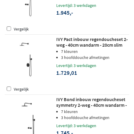
chroom pvd
Levertijd: 3 werkdagen
1.945,-
Vergelijk
IVY Pact inbouw regendoucheset 2-
weg - 40cm wandarm - 20cm slim
hoofddouche rond - glijstang - satin
7 kleuren
spray handdouche - mat zwart ped
3 hoofddouche afmetingen
Levertijd: 3 werkdagen
1.729,01
Vergelijk
IVY Bond inbouw regendoucheset
symmetry 2-weg - 40cm wandarm -
20cm slim hoofddouche -
7 kleuren
wandhouder - satin spray
3 hoofddouche afmetingen
handdouche - mat zwart ped
Levertijd: 3 werkdagen
1.745,-