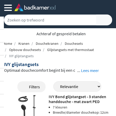
Achteraf of gespreid betalen
Home
Kranen
Douchekranen
Douchesets
Opbouw douchesets
Glijstangsets met thermostaat
IVY glijstangsets
IVY glijstangsets
Optimaal douchecomfort begint bij een c
...
Lees meer
omplete set die alles in huis heeft. De IVY g
lijstangsets, beschikbaar uit de series Bon
Filters
d, Pact, Concord en Tribe, combineren ee
IVY Bond glijstangset - 3 standen
n
verstelbare glijstang, een handdouche
handdouche - mat zwart PED
en een thermostatische mengkraan
met t
7 kleuren
emperatuurblokkering op 38 graden Celsi
Breedte/diameter douchekop: 12cm