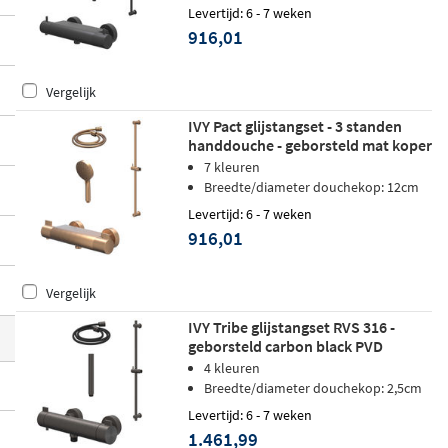
us. Zo doucht u altijd op de juiste tempera
Levertijd: 6 - 7 weken
916,01
tuur, ook wanneer er elders in huis water
wordt gebruikt. De sets zijn uitgevoerd in
Vergelijk
messing of duurzaam RVS 316 en verkrijg
baar in
meerdere stijlvolle kleurafwerkin
IVY Pact glijstangset - 3 standen
handdouche - geborsteld mat koper
gen
, voor een perfecte aansluiting bij uw
PVD
7 kleuren
badkamerinrichting.
Breedte/diameter douchekop: 12cm
Levertijd: 6 - 7 weken
916,01
Vergelijk
IVY Tribe glijstangset RVS 316 -
geborsteld carbon black PVD
4 kleuren
Breedte/diameter douchekop: 2,5cm
Levertijd: 6 - 7 weken
1.461,99