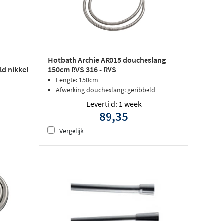
Hotbath Archie AR015 doucheslang
ld nikkel
150cm RVS 316 - RVS
Lengte: 150cm
Afwerking doucheslang: geribbeld
Levertijd: 1 week
89,35
Vergelijk