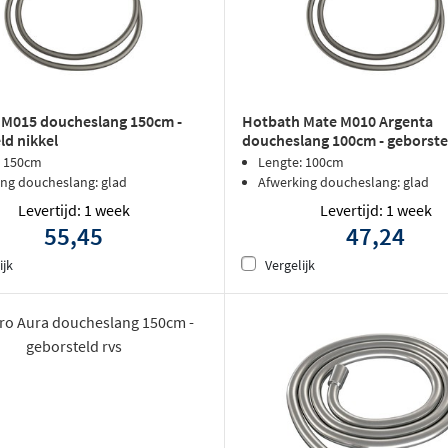
 M015 doucheslang 150cm -
Hotbath Mate M010 Argenta
ld nikkel
doucheslang 100cm - geborste
: 150cm
Lengte: 100cm
ing doucheslang: glad
Afwerking doucheslang: glad
Levertijd: 1 week
Levertijd: 1 week
55,45
47,24
ijk
Vergelijk