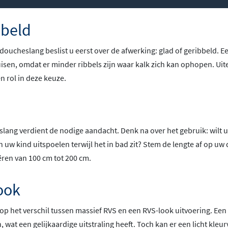
bbeld
doucheslang beslist u eerst over de afwerking: glad of geribbeld. E
uisen, omdat er minder ribbels zijn waar kalk zich kan ophopen. Ui
n rol in deze keuze.
lang verdient de nodige aandacht. Denk na over het gebruik: wilt
n uw kind uitspoelen terwijl het in bad zit? Stem de lengte af op uw
ëren van 100 cm tot 200 cm.
ook
op het verschil tussen massief RVS en een RVS-look uitvoering. Een
, wat een gelijkaardige uitstraling heeft. Toch kan er een licht kleur