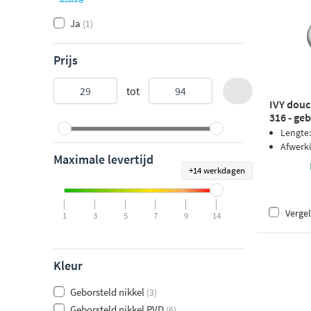
Ja
(1)
Prijs
tot
IVY dou
316 - ge
Lengte
Afwerk
Maximale levertijd
+14 werkdagen
Vergel
1
3
5
7
9
14
Kleur
Geborsteld nikkel
(3)
Geborsteld nikkel PVD
(6)