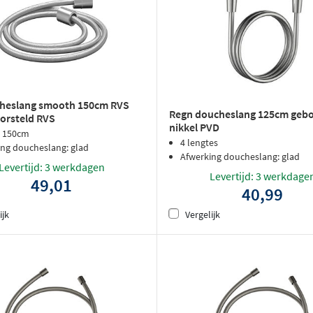
cheslang smooth 150cm RVS
Regn doucheslang 125cm gebo
borsteld RVS
nikkel PVD
: 150cm
4 lengtes
ing doucheslang: glad
Afwerking doucheslang: glad
Levertijd: 3 werkdagen
Levertijd: 3 werkdage
49,01
40,99
ijk
Vergelijk