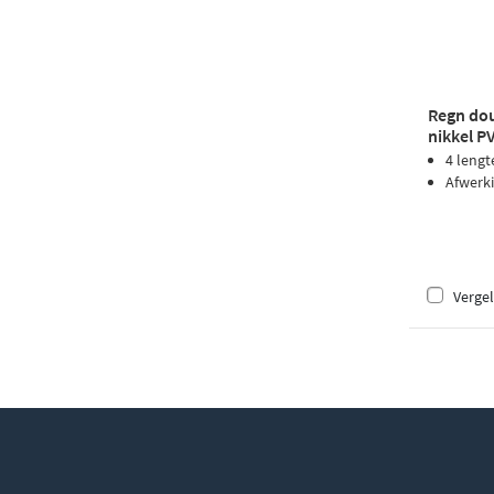
Regn dou
nikkel P
4 lengt
Afwerk
Vergel