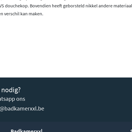
RVS douchekop. Bovendien heeft geborsteld nikkel andere materia
en verschil kan maken.
 nodig?
tsapp ons
o@badkamerxxl.be
Badkamerxxl