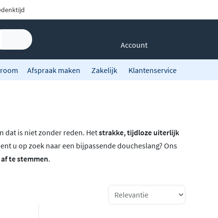
denktijd
Account
room
Afspraak maken
Zakelijk
Klantenservice
 dat is niet zonder reden. Het
strakke, tijdloze uiterlijk
n bent u op zoek naar een bijpassende doucheslang? Ons
r af te stemmen
.