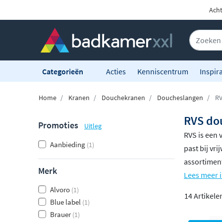
Acht
Categorieën
Acties
Kenniscentrum
Inspira
Home
Kranen
Douchekranen
Doucheslangen
RV
RVS do
Promoties
Uitleg
RVS is een 
Aanbieding
(1)
past bij vr
assortimen
Merk
Lees meer 
Alvoro
(1)
14 Artikele
Blue label
(1)
Brauer
(1)