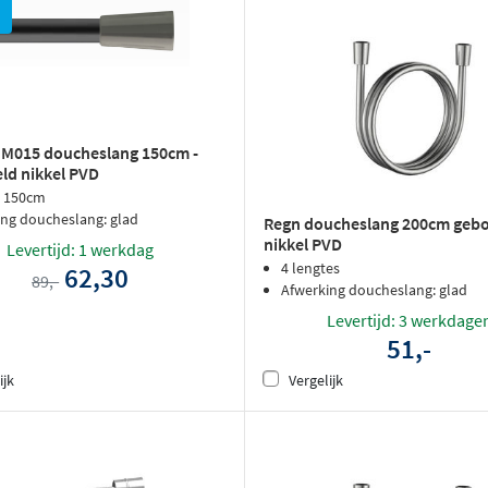
 M015 doucheslang 150cm -
ld nikkel PVD
: 150cm
ing doucheslang: glad
Regn doucheslang 200cm gebo
nikkel PVD
Levertijd: 1 werkdag
4 lengtes
62,30
89,-
Afwerking doucheslang: glad
Levertijd: 3 werkdage
51,-
ijk
Vergelijk