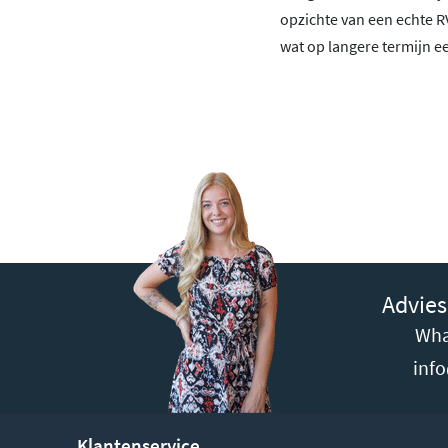
opzichte van een echte 
wat op langere termijn e
Advies
Wha
inf
Klantenservice