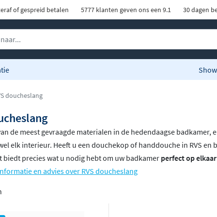
eraf of gespreid betalen
5777 klanten geven ons een 9.1
30 dagen be
tie
Show
S doucheslang
ucheslang
van de meest gevraagde materialen in de hedendaagse badkamer, en
ijwel elk interieur. Heeft u een douchekop of handdouche in RVS e
t biedt precies wat u nodig hebt om uw badkamer
perfect op elkaa
informatie en advies over RVS doucheslang
n