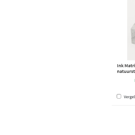
Ink Matr
natuurst
marmer
Vergel