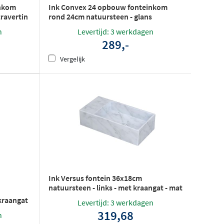
inkom
Ink Convex 24 opbouw fonteinkom
ravertin
rond 24cm natuursteen - glans
emperador
n
Levertijd: 3 werkdagen
289,-
Vergelijk
Ink Versus fontein 36x18cm
natuursteen - links - met kraangat - mat
wit marmer
 kraangat
Levertijd: 3 werkdagen
319,68
n