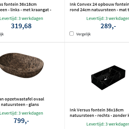
us fontein 36x18cm
Ink Convex 24 opbouw fonte
en - links - met kraangat -
rond 24cm natuursteen - mat t
ertin
Levertijd: 3 werkdagen
Levertijd: 3 werkdage
319,68
289,-
ijk
Vergelijk
n opzetwastafel ovaal
natuursteen - glans
Ink Versus fontein 36x18cm
or
Levertijd: 3 werkdagen
natuursteen - rechts - zonder
799,-
- glans zwart marmer
Levertijd: 3 werkdage