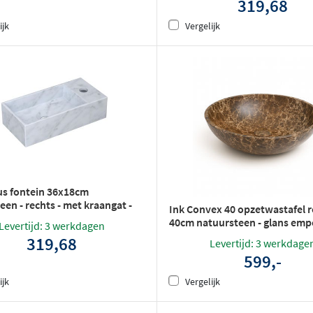
319,68
ijk
Vergelijk
us fontein 36x18cm
een - rechts - met kraangat -
Ink Convex 40 opzetwastafel 
 marmer
40cm natuursteen - glans em
Levertijd: 3 werkdagen
319,68
Levertijd: 3 werkdage
599,-
ijk
Vergelijk