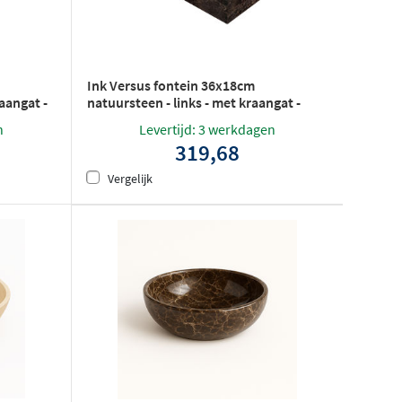
Ink Versus fontein 36x18cm
raangat -
natuursteen - links - met kraangat -
glans emperador
n
Levertijd: 3 werkdagen
319,68
Vergelijk