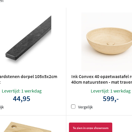
en
ardstenen dorpel 105x5x2cm
Ink Convex 40 opzetwastafel 
t
40cm natuursteen - mat traver
Levertijd: 1 werkdag
Levertijd: 1 werkdag
44,95
599,-
ijk
Vergelijk
Te zien in onze showroom