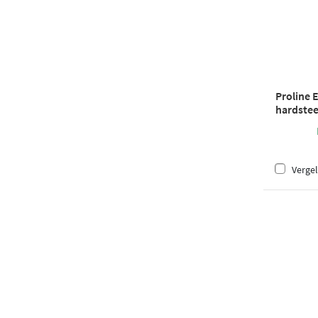
Proline 
hardstee
onderkas
60x46cm
Vergel