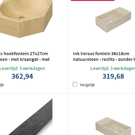
ix hoekfontein 27x27cm
Ink Versus fontein 36x18cm
een - met kraangat - mat
natuursteen - rechts - zonder
n
- mat travertin
Levertijd: 3 werkdagen
Levertijd: 3 werkdage
362,94
319,68
ijk
Vergelijk