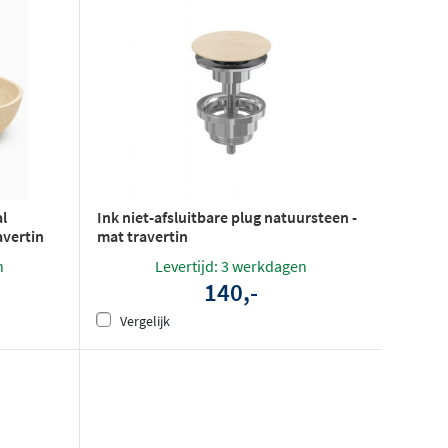
l
Ink niet-afsluitbare plug natuursteen -
avertin
mat travertin
n
Levertijd: 3 werkdagen
140,-
Vergelijk