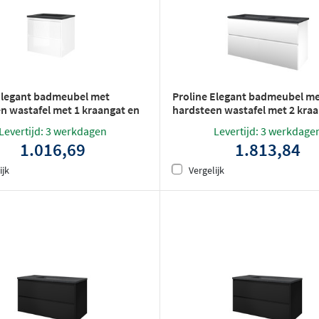
Elegant badmeubel met
Proline Elegant badmeubel m
n wastafel met 1 kraangat en
hardsteen wastafel met 2 kra
t symmetrisch - Glans wit -
en onderkast 4 lades a-symmet
Levertijd: 3 werkdagen
Levertijd: 3 werkdage
 (bxd)
Mat wit - 120x46cm (bxd)
1.016,69
1.813,84
ijk
Vergelijk