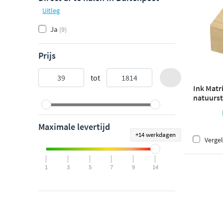
Uitleg
Ja
(9)
Prijs
tot
Ink Matr
natuurst
traverti
Maximale levertijd
+14 werkdagen
Vergel
1
3
5
7
9
14