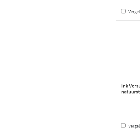
Vergel
Ink Vers
natuurst
mat wit
Vergel