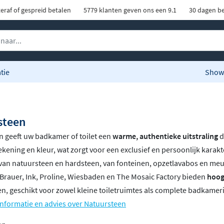
eraf of gespreid betalen
5779 klanten geven ons een 9.1
30 dagen be
tie
Show
steen
n geeft uw badkamer of toilet een
warme, authentieke uitstraling
d
ekening en kleur, wat zorgt voor een exclusief en persoonlijk karak
an natuursteen en hardsteen, van fonteinen, opzetlavabos en meub
Brauer, Ink, Proline, Wiesbaden en The Mosaic Factory bieden
hoog
n, geschikt voor zowel kleine toiletruimtes als complete badkamer
nformatie en advies over Natuursteen