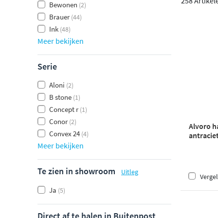
258 Artikel
Bewonen
(2)
Brauer
(44)
Ink
(48)
Meer bekijken
Serie
Aloni
(2)
B stone
(1)
Concept r
(1)
Conor
(2)
Alvoro h
Convex 24
(4)
antracie
Meer bekijken
Te zien in showroom
Uitleg
Vergel
Ja
(5)
Direct af te halen in Buitenpost