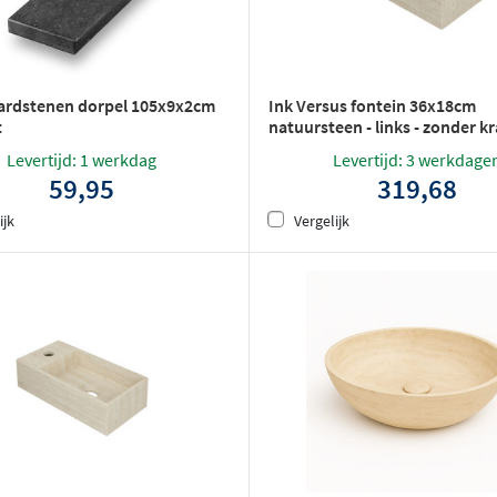
ardstenen dorpel 105x9x2cm
Ink Versus fontein 36x18cm
t
natuursteen - links - zonder k
mat travertin
Levertijd: 1 werkdag
Levertijd: 3 werkdage
59,95
319,68
ijk
Vergelijk