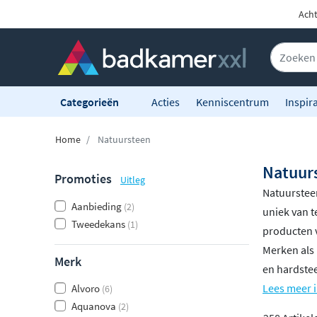
Acht
Categorieën
Acties
Kenniscentrum
Inspira
Home
Natuursteen
Natuur
Promoties
Uitleg
Natuurstee
Aanbieding
(2)
uniek van t
Tweedekans
(1)
producten v
Merken als 
Merk
en hardstee
Lees meer i
Alvoro
(6)
Aquanova
(2)