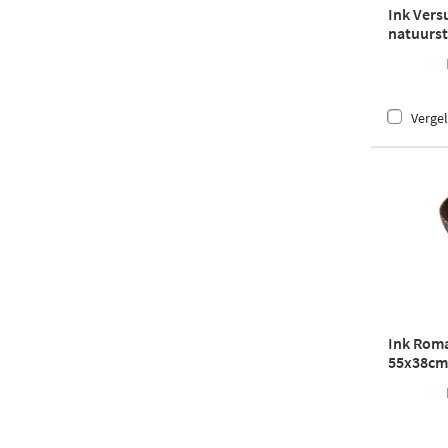
Ink Vers
natuurste
mat trav
Vergel
Ink Roma
55x38cm 
emperad