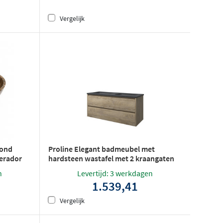
Vergelijk
rond
Proline Elegant badmeubel met
perador
hardsteen wastafel met 2 kraangaten
en onderkast symmetrisch - Raw oak -
n
Levertijd: 3 werkdagen
120x46cm (bxd)
1.539,41
Vergelijk