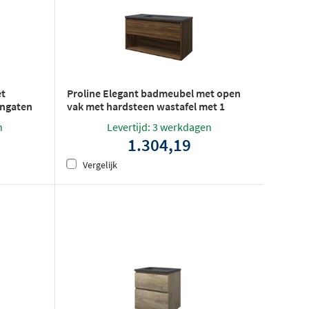
et
Proline Elegant badmeubel met open
angaten
vak met hardsteen wastafel met 1
risch -
kraangat - Cabana oak - 100x46cm
n
Levertijd: 3 werkdagen
(bxd)
1.304,19
Vergelijk