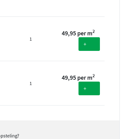
2
49,95 per m
1
+
2
49,95 per m
1
+
opsteling?