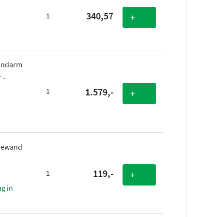
340,57
1
+
wandarm
 -
1.579,-
1
+
hewand
119,-
1
+