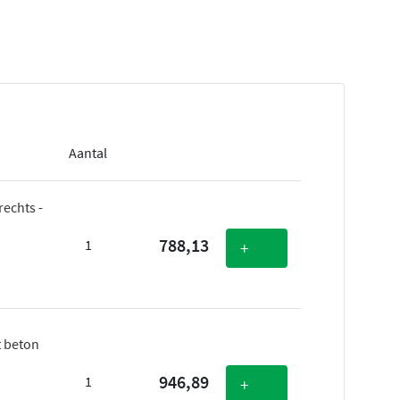
Aantal
echts -
788,13
1
+
t beton
946,89
1
+