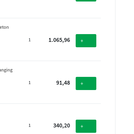
beton
1.065,96
1
+
hanging
91,48
1
+
340,20
1
+