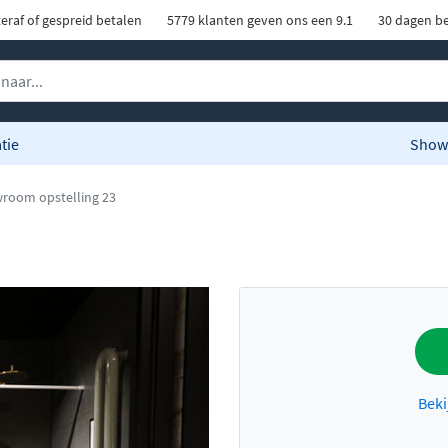
eraf of gespreid betalen
5779 klanten geven ons een 9.1
30 dagen be
tie
Show
room opstelling 23
Beki