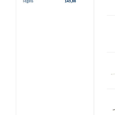
Tegels
143,86