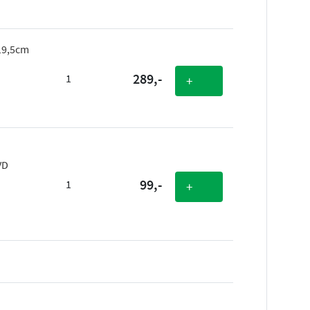
19,5cm
289,-
1
+
VD
99,-
1
+