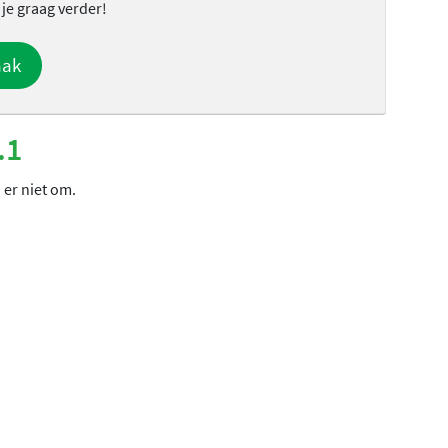
 je graag verder!
aak
.1
 er niet om.