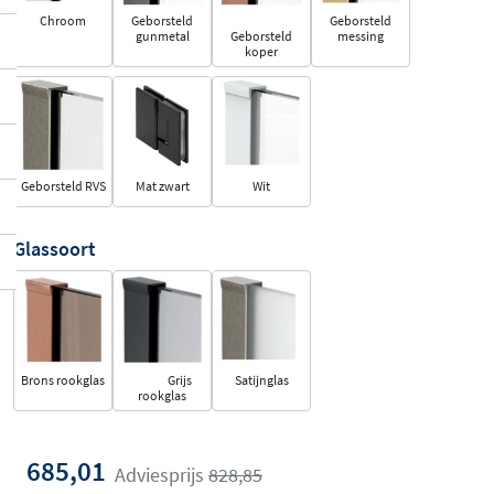
Chroom
Geborsteld
Geborsteld
gunmetal
Geborsteld
messing
koper
Geborsteld RVS
Mat zwart
Wit
Glassoort
Brons rookglas
Grijs
Satijnglas
rookglas
685,01
Adviesprijs
828,85