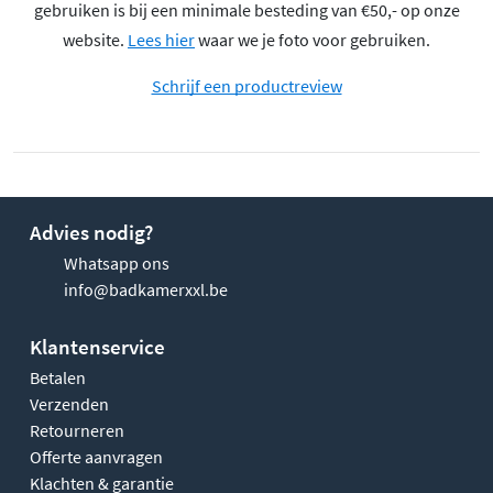
gebruiken is bij een minimale besteding van €50,- op onze
website.
Lees hier
waar we je foto voor gebruiken.
Schrijf een productreview
Advies nodig?
Whatsapp ons
info@badkamerxxl.be
Klantenservice
Betalen
Verzenden
Retourneren
Offerte aanvragen
Klachten & garantie