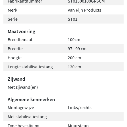
Fabrikantnummer
ST01500100GRSCM
Merk
Van Rijn Products
Serie
ST01
Maatvoering
Breedtemaat
100cm
Breedte
97 - 99 cm
Hoogte
200 cm
Lengte stabilisatiestang
120 cm
Zijwand
Met zijwand(en)
Algemene kenmerken
Montagewijze
Links/rechts
Met stabilisatiestang
Type bevestiging
Muursteun