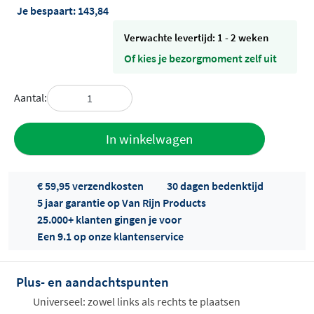
Je bespaart:
143,84
Verwachte levertijd: 1 - 2 weken
Of kies je bezorgmoment zelf uit
Aantal:
Toevoegen
In winkelwagen
aan offerte
€ 59,95 verzendkosten
30 dagen bedenktijd
5 jaar garantie op Van Rijn Products
25.000+ klanten gingen je voor
Een 9.1 op onze klantenservice
Plus- en aandachtspunten
Offertes
ophalen...
Universeel: zowel links als rechts te plaatsen