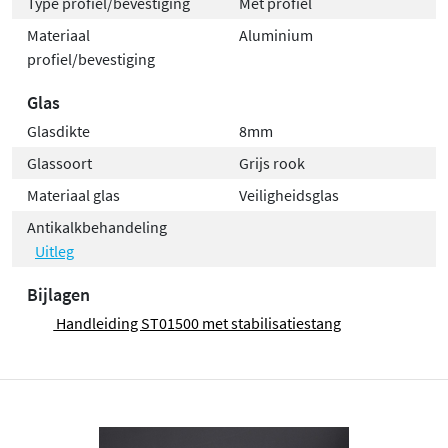
Type profiel/bevestiging
Met profiel
Materiaal
Aluminium
profiel/bevestiging
Glas
Glasdikte
8mm
Glassoort
Grijs rook
Materiaal glas
Veiligheidsglas
Antikalkbehandeling
Uitleg
Bijlagen
Handleiding ST01500 met stabilisatiestang