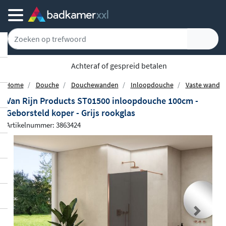
Achteraf of gespreid betalen
Home
Douche
Douchewanden
Inloopdouche
Vaste wand
Van Rijn Products ST01500 inloopdouche 100cm -
Geborsteld koper - Grijs rookglas
Artikelnummer: 3863424
Previous
Next