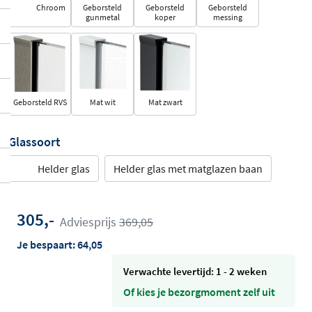
Chroom
Geborsteld
Geborsteld
Geborsteld
gunmetal
koper
messing
Geborsteld RVS
Mat wit
Mat zwart
Glassoort
Helder glas
Helder glas met matglazen baan
305,-
Adviesprijs
369,05
Je bespaart:
64,05
Verwachte levertijd: 1 - 2 weken
Of kies je bezorgmoment zelf uit