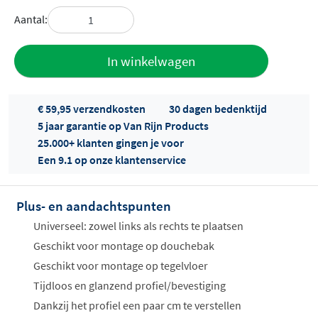
Aantal:
Toevoegen
In winkelwagen
aan offerte
€ 59,95 verzendkosten
30 dagen bedenktijd
5 jaar garantie op Van Rijn Products
25.000+ klanten gingen je voor
Een 9.1 op onze klantenservice
Plus- en aandachtspunten
Offertes
ophalen...
Universeel: zowel links als rechts te plaatsen
Geschikt voor montage op douchebak
Geschikt voor montage op tegelvloer
Tijdloos en glanzend profiel/bevestiging
Dankzij het profiel een paar cm te verstellen