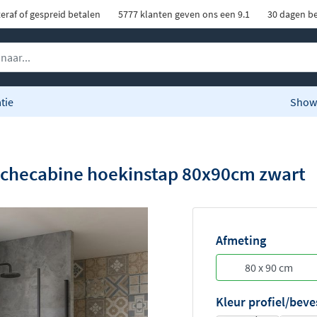
eraf of gespreid betalen
5777 klanten geven ons een 9.1
30 dagen be
tie
Show
uchecabine hoekinstap 80x90cm zwart
Afmeting
Kleur profiel/beve