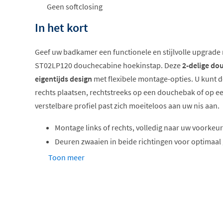
Geen softclosing
In het kort
Geef uw badkamer een functionele en stijlvolle upgrade
ST02LP120 douchecabine hoekinstap. Deze
2-delige do
eigentijds design
met flexibele montage-opties. U kunt de
rechts plaatsen, rechtstreeks op een douchebak of op ee
verstelbare profiel past zich moeiteloos aan uw nis aan.
Montage links of rechts, volledig naar uw voorkeur
Deuren zwaaien in beide richtingen voor optimaa
6mm dik veiligheidsglas voor extra veiligheid
Toon meer
Antikalkcoating maakt poetsen eenvoudiger
Beschikbaar in chroom of mat zwart
Robuust en veilig veiligheidsglas