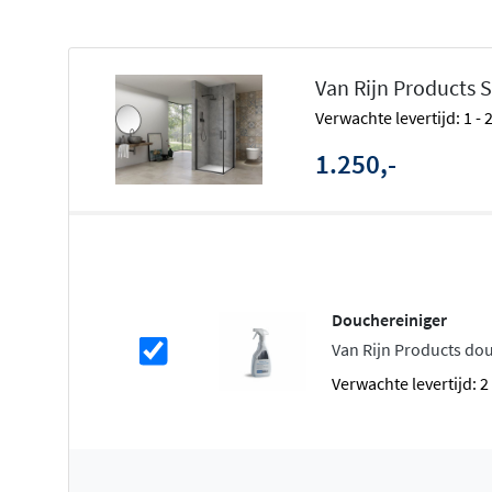
Het
6mm dikke heldere veiligheidsglas
is sterker en flex
Mocht het glas onverhoopt breken, dan valt het uiteen in
stukjes in plaats van scherpe scherven. Daarnaast beschi
Van Rijn Products
onzichtbare antikalkbehandeling
. Deze coating voorkom
Verwachte levertijd: 1 -
waardoor uw douchecabine langer proper blijft en u mind
1.250,-
poetsen.
Flexibele toegang voor elke badkam
De deuren van deze douchecabine kunnen zowel
naar b
zwaaien. Dit geeft u de vrijheid om altijd gemakkelijk in 
Douchereiniger
ongeacht de indeling van uw badkamer. Perfect voor kle
Van Rijn Products do
centimeter telt en u maximale bewegingsvrijheid wilt b
Verwachte levertijd: 
Verschillende afmetingen en stijlvol
U kunt kiezen uit meerdere afmetingen: 80x80cm, 80x9
90x100cm en 100x100cm. Ook bij de afwerking heeft u k