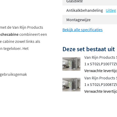
Glasdikte
Antikalkbehandeling
Uitleg
Montagewijze
 met de Van Rijn Products
Bekijk alle specificaties
uchecabine
combineert een
 cabine zowel links als
Deze set bestaat uit
n tegelvloer. Het
Van Rijn Products
1 x ST02LP10077
Verwachte levertijd
l gebruiksgemak
Van Rijn Products
1 x ST02LP10087
Verwachte levertijd