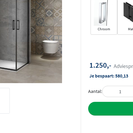
Chroom
Mat
1.250,-
Adviespr
Je bespaart:
580,13
Aantal:
Toevoegen aan 