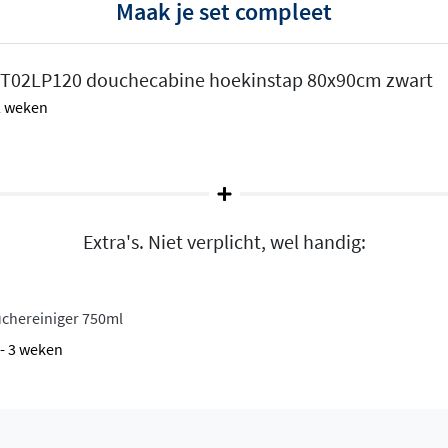
Maak je set compleet
ibeler dan gewoon glas.
 duizenden kleine, veilige
kt het glas over een
 ST02LP120 douchecabine hoekinstap 80x90cm zwart
t dat kalk zich vasthecht,
 2 weken
er tijd kwijt bent aan
erindeling
Extra's. Niet verplicht, wel handig:
innen als naar buiten
en uit de douche te stappen,
inere ruimtes waar elke
uchereiniger 750ml
ehouden.
2 - 3 weken
le afwerkingen
0cm, 80x100cm, 90x90cm,
euze: een
chroom profiel