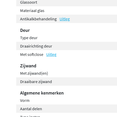
Glassoort
Materiaal glas
Antikalkbehandeling
Uitleg
Deur
Type deur
Draairichting deur
Met softclose
Uitleg
Zijwand
Met zijwand(en)
Draaibare zijwand
Algemene kenmerken
Vorm
Aantal delen