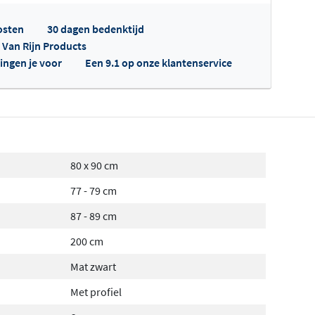
osten
30 dagen bedenktijd
p Van Rijn Products
ingen je voor
Een 9.1 op onze klantenservice
fertes ophalen...
80 x 90 cm
77 - 79 cm
87 - 89 cm
200 cm
Mat zwart
Met profiel