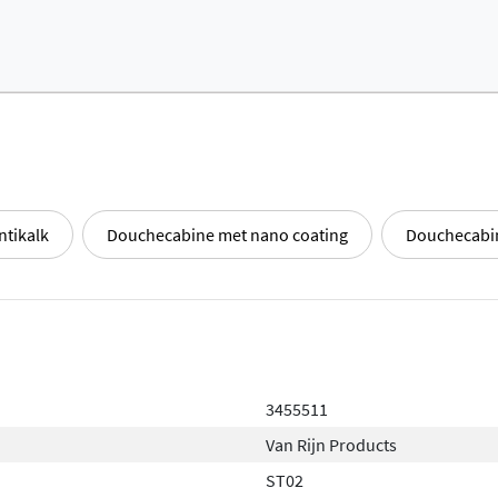
rt profiel
voor een stoere,
oos aansluit bij uw
ntikalk
Douchecabine met nano coating
Douchecabi
3455511
Van Rijn Products
ST02