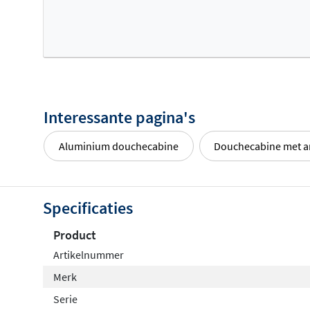
voor een glanzende, klassieke uitstraling, of een
mat zwa
moderne look. Zo vindt u altijd een combinatie die naadl
badkamerinterieur.
Interessante pagina's
Aluminium douchecabine
Douchecabine met a
Specificaties
Product
Artikelnummer
Merk
Serie