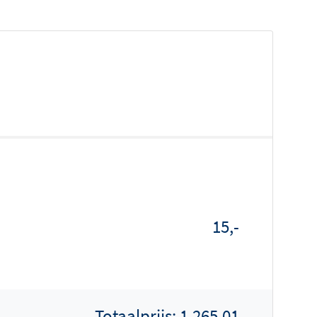
15,-
Totaalprijs:
1.265,01