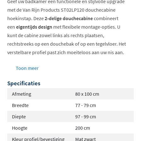
Geef uw badkamer een functionele en stijlvolle upgrade
met de Van Rijn Products ST02LP120 douchecabine
hoekinstap. Deze
2-delige douchecabine
combineert
een
eigentijds design
met flexibele montage-opties. U
kunt de cabine zowel links als rechts plaatsen,
rechtstreeks op een douchebak of op een tegelvloer. Het
verstelbare profiel past zich moeiteloos aan uw nis aan.
Montage links of rechts, volledig naar uw voorkeur
Toon meer
Deuren zwaaien in beide richtingen voor optimaal
Specificaties
gebruiksgemak
6mm dik veiligheidsglas voor extra veiligheid
Afmeting
80 x 100 cm
Antikalkcoating maakt poetsen eenvoudiger
Breedte
77 - 79 cm
Beschikbaar in chroom of mat zwart
Diepte
97 - 99 cm
Robuust en veilig veiligheidsglas
Hoogte
200 cm
Kleur profiel/bevestiging
Mat zwart
Het
6mm dikke heldere veiligheidsglas
is sterker en