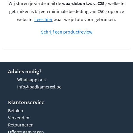
Wij sturen je via de mail de
waardebon t.w.v. €25,-
welke te
gebruiken is bij een minimale besteding van €50,- op onze
website.
Lees hier
waar we je foto voor gebruiken.
Schrijf een productreview
Advies nodig?
Whatsapp ons
info@badkamerxxl.be
Klantenservice
Betalen
Verzenden
Retourneren
Offerte aanvragen