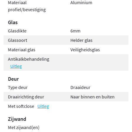
Materiaal
Aluminium
profiel/bevestiging
Glas
Glasdikte
6mm
Glassoort
Helder glas
Materiaal glas
Veiligheidsglas
Antikalkbehandeling
Uitleg
Deur
Type deur
Draaideur
Draairichting deur
Naar binnen en buiten
Met softclose
Uitleg
Zijwand
Met zijwand(en)