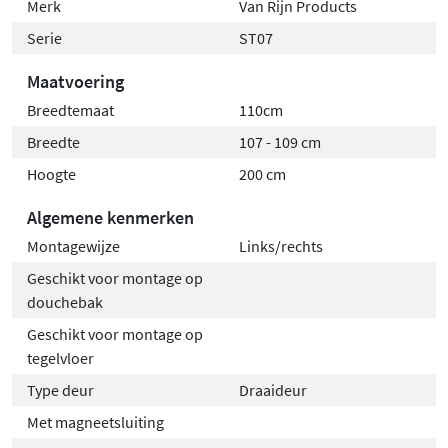
Merk
Van Rijn Products
Zo creëert u een douchehoek waar u jarenlang plezier
Serie
ST07
van heeft.
Maatvoering
Breedtemaat
110cm
Breedte
107 - 109 cm
Hoogte
200 cm
Algemene kenmerken
Montagewijze
Links/rechts
Geschikt voor montage op
douchebak
Geschikt voor montage op
tegelvloer
Type deur
Draaideur
Met magneetsluiting