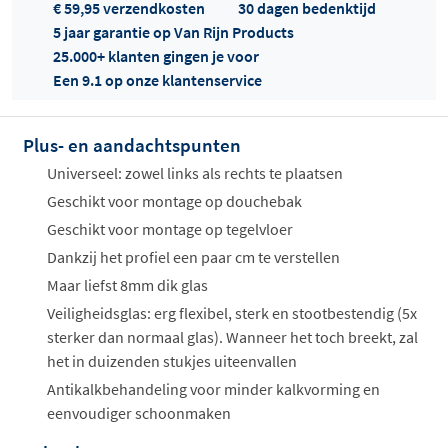
€ 59,95 verzendkosten
30 dagen bedenktijd
5 jaar garantie op Van Rijn Products
25.000+ klanten gingen je voor
Een 9.1 op onze klantenservice
Plus- en aandachtspunten
Offertes
ophalen...
Universeel: zowel links als rechts te plaatsen
Geschikt voor montage op douchebak
Geschikt voor montage op tegelvloer
Dankzij het profiel een paar cm te verstellen
Maar liefst 8mm dik glas
Veiligheidsglas: erg flexibel, sterk en stootbestendig (5x
sterker dan normaal glas). Wanneer het toch breekt, zal
het in duizenden stukjes uiteenvallen
Antikalkbehandeling voor minder kalkvorming en
eenvoudiger schoonmaken