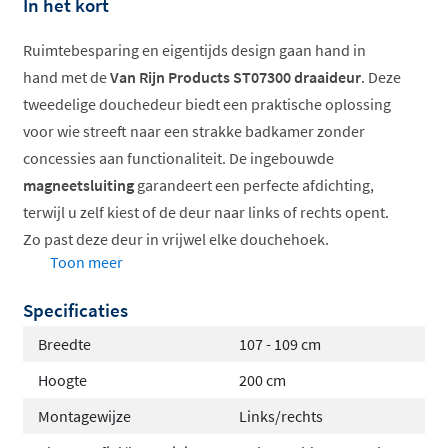
In het kort
Ruimtebesparing en eigentijds design gaan hand in
hand met de
Van Rijn Products ST07300 draaideur
. Deze
tweedelige douchedeur biedt een praktische oplossing
voor wie streeft naar een strakke badkamer zonder
concessies aan functionaliteit. De ingebouwde
magneetsluiting
garandeert een perfecte afdichting,
terwijl u zelf kiest of de deur naar links of rechts opent.
Zo past deze deur in vrijwel elke douchehoek.
Toon meer
Totale hoogte: 200 cm
Specificaties
8 mm veiligheidsglas met antikalkaanpak
Magneetsluiting voor waterdichte afsluiting
Breedte
107 - 109 cm
Montage naar keuze links of rechts
Hoogte
200 cm
Te plaatsen op douchebak of tegelvloer
Montagewijze
Links/rechts
Afmetingen en afwerkingen op maat