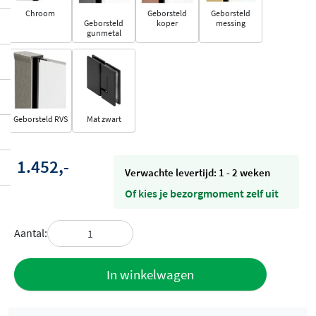
Chroom
Geborsteld
Geborsteld
Geborsteld
koper
messing
gunmetal
Geborsteld RVS
Mat zwart
1.452,-
Verwachte levertijd: 1 - 2 weken
Of kies je bezorgmoment zelf uit
Aantal:
Toevoegen
In winkelwagen
aan offerte