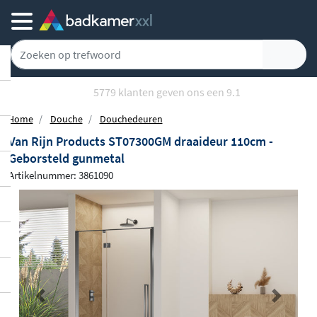
5779 klanten geven ons een 9.1
Home
Douche
Douchedeuren
Van Rijn Products ST07300GM draaideur 110cm -
Geborsteld gunmetal
Artikelnummer: 3861090
Previous
Next