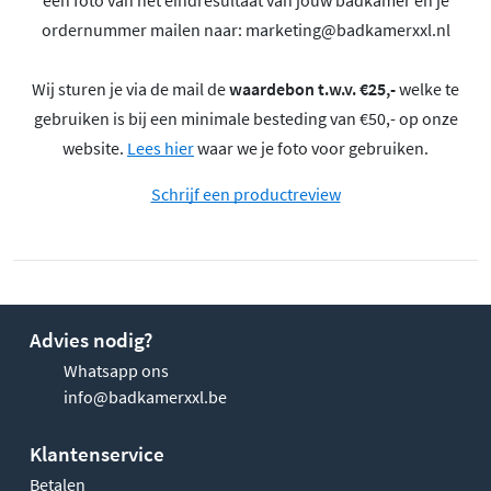
een foto van het eindresultaat van jouw badkamer en je
ordernummer mailen naar:
marketing@badkamerxxl.nl
Wij sturen je via de mail de
waardebon t.w.v. €25,-
welke te
gebruiken is bij een minimale besteding van €50,- op onze
website.
Lees hier
waar we je foto voor gebruiken.
Schrijf een productreview
Advies nodig?
Whatsapp ons
info@badkamerxxl.be
Klantenservice
Betalen