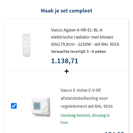
mm
Standaardkleur wit RAL 9016 (op aanvraag zijn
Maak je set compleet
andere kleuren mogelijk)
Dankzij de ingebouwde bewegingssensor kan de
Vasco Agave-A HR-EL-BL-A
Blower zijn eigen weekprogramma instellen
elektrische radiator met blower
volgens uw leefgewoontes
60x179,8cm - 2250W - wit RAL 9016
Optioneel RF-thermostaat verkrijgbaar
Verwachte levertijd: 5 - 6 weken
1.138,71
Blower is beschikbaar in 2 kleuren: wit en grijs.
Witte radiator: Blower wit
Kleur radiator: Blower grijs
Muurbevestigingen standaard in de kleur van de
Vasco E-Volve E-V-RF
radiator
afstandsbediening voor
Weerstandsgelast (onzichtbare lasnaden)
regelelement wit RAL 9016
ATL-grondlaag, poedercoating
vandaag besteld, dinsdag in
Regeling van ruimtetemperatuur
huis
LET OP!