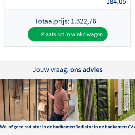
184,05
Radiator in combinatie met Blower (Blower in de
Totaalprijs:
1.322,76
prijs inbegrepen), deze mag NIET gebruikt worden
in combinatie met een gebouwbeheersysteem
Plaats set in winkelwagen
(domotica) of externe thermostaat
Jouw vraag,
ons advies
Wel of geen radiator in de badkamer: is het nodig?
Radiator in de badkamer: CV o