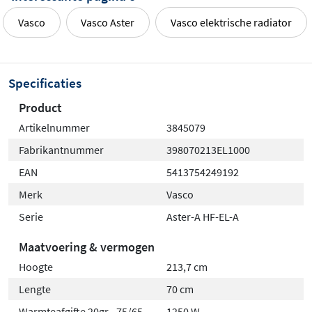
Vasco
Vasco Aster
Vasco elektrische radiator
Specificaties
Product
Artikelnummer
3845079
Fabrikantnummer
398070213EL1000
EAN
5413754249192
Merk
Vasco
Serie
Aster-A HF-EL-A
Maatvoering & vermogen
Hoogte
213,7 cm
Lengte
70 cm
Warmteafgifte 20gr - 75/65
1250 W