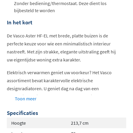
Zonder bediening/thermostaat. Deze dient los
bijbesteld te worden
In het kort
De Vasco Aster HF-EL met brede, platte buizen is de
perfecte keuze voor wie een minimalistisch interieur
nastreeft. Met zijn strakke, elegante uitstraling geeft hij
uw eigentijdse woning extra karakter.
Elektrisch verwarmen geniet uw voorkeur? Het Vasco
assortiment bevat karaktervolle elektrische
designradiatoren. U geniet dag na dag van een
authentiek design en het gemak van elektrische
Toon meer
bediening. Elektrische verwarming werkt snel en laat toe
Specificaties
om het verbruik nauwkeurig te regelen. De warmte
wordt gelijkmatig verdeeld dankzij individuele
Hoogte
213,7 cm
thermostaten. In onze elektrische handdoekradiatoren