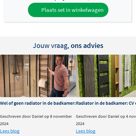
LCD-display met backlight
Plaats set in winkelwagen
Het bedieningsscherm heeft een intuïtief ontwerp
met 5 grote knoppen, waaronder de manuele
boostknop
Manuele boostfunctie voor het snel opwarmen
Jouw vraag,
ons advies
van de ruimte (in tijd te programmeren)
Onderaan de Blower zit een aparte on/off-knop
Keuring: CE
Ingebouwde RF-ontvanger voor besturing via een
optionele RF-thermostaat
Wel of geen radiator in de badkamer: is het nodig?
Radiator in de badkamer: CV o
Geschreven door Daniel op 8 november
Geschreven door Daniel op 4 no
2024
2024
Lees blog
Lees blog