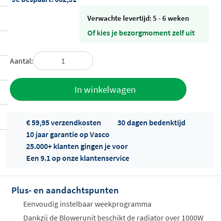
Verwachte levertijd: 5 - 6 weken
Of kies je bezorgmoment zelf uit
Aantal:
Toevoegen
In winkelwagen
aan offerte
€ 59,95 verzendkosten
30 dagen bedenktijd
10 jaar garantie op Vasco
25.000+ klanten gingen je voor
Een 9.1 op onze klantenservice
Plus- en aandachtspunten
Offertes
ophalen...
Eenvoudig instelbaar weekprogramma
Dankzij de Blowerunit beschikt de radiator over 1000W