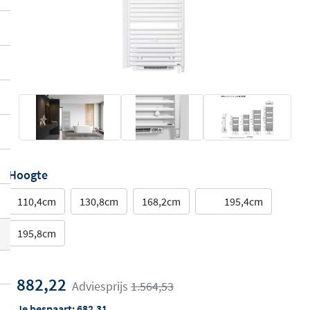
Hoogte
110,4cm
130,8cm
168,2cm
195,4cm
195,8cm
882,22
Adviesprijs
1.564,53
Je bespaart:
682,31