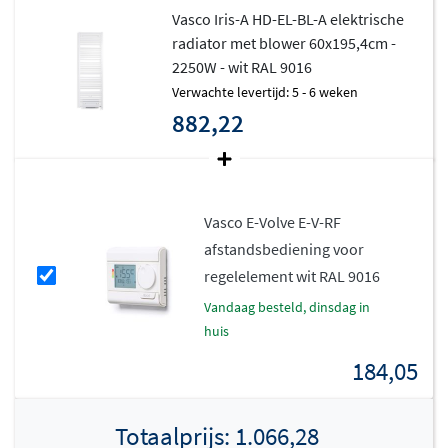
Vasco Iris-A HD-EL-BL-A elektrische
(door u zelf aan te passen)
radiator met blower 60x195,4cm -
Open raam detectie: de radiator schakelt naar
2250W - wit RAL 9016
antivriesmodus bij een plotse temperatuurdaling,
Verwachte levertijd: 5 - 6 weken
wat uw energiefactuur verlaagt
882,22
Energieconsumptie-indicatie continu zichtbaar op
het bedieningsscherm
Instelbare comfort-, ECO- en antivriestemperatuur
Blower in de fabriek voorgemonteerd op de
Vasco E-Volve E-V-RF
radiator
afstandsbediening voor
regelelement wit RAL 9016
Exclusief stekker
Kabellengte circa 80cm
vandaag besteld, dinsdag in
huis
De filter kan naar links of rechts verschoven
worden voor eenvoudige reiniging
184,05
Ingebouwd elektrisch PTC-verwarmingselement
van 1000W
Totaalprijs:
1.066,28
Klasse II-apparaat