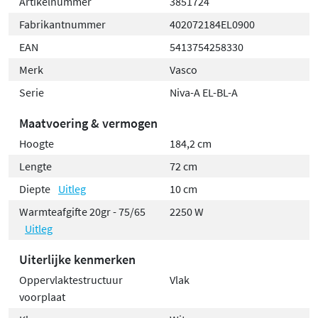
Artikelnummer
3851724
knoppen, waaronder een manuele boostknop
Fabrikantnummer
402072184EL0900
Manuele boostfunctie warmt de ruimte snel op en
EAN
5413754258330
is in tijd programmeerbaar
Merk
Vasco
Afzonderlijke aan/uit-knop onderaan de Blower
Serie
Niva-A EL-BL-A
CE-gekeurd
Ingebouwde RF-ontvanger voor bediening via een
Maatvoering & vermogen
optionele RF-thermostaat
Hoogte
184,2 cm
Lengte
72 cm
Diepte
Uitleg
10 cm
Warmteafgifte 20gr - 75/65
2250 W
Uitleg
Uiterlijke kenmerken
Oppervlaktestructuur
Vlak
voorplaat