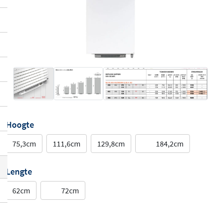
Hoogte
75,3cm
111,6cm
129,8cm
184,2cm
Lengte
62cm
72cm