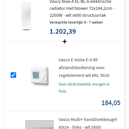
Vasco Niva-A EL-BL-A elektrische
Technische eigenschappen
radiator met blower 72x184,2cm -
2250W - wit s600 structuurlak
Standaard afgewerkt in kleur S600 (witte fijn
Verwachte levertijd: 6 - 7 weken
structuurlak), uitgebreid kleurenpalet
1.202,39
beschikbaar
Radiator geleverd in combinatie met Blower (in de
prijs inbegrepen), niet geschikt voor gebruik met
Vasco E-Volve E-V-RF
een gebouwbeheersysteem (domotica) of externe
afstandsbediening voor
thermostaat
regelelement wit RAL 9016
De ingebouwde bewegingssensor stelt
voor 20:30 besteld, morgen in
automatisch een weekprogramma in op basis van
huis.
uw leefgewoontes
Optionele RF-thermostaat beschikbaar
184,05
Blower leverbaar in twee kleuren: wit en grijs
Witte radiator: Blower wit
Vasco Multi+ handdoekbeugel
Gekleurde radiator: Blower grijs
60cm - links - wit S600