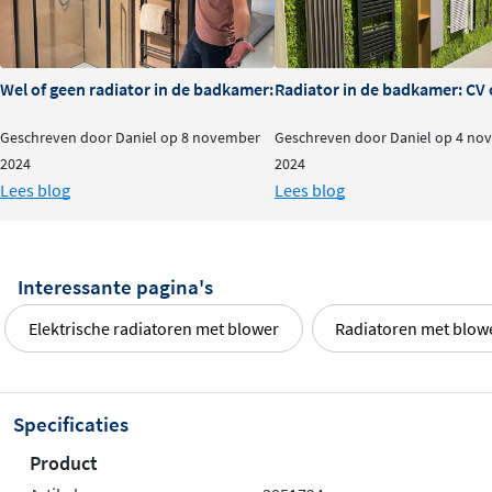
Open raam detectie schakelt de radiator bij een
plotse temperatuursdaling automatisch naar anti-
vriesmodus, wat uw energiefactuur verlaagt
Wel of geen radiator in de badkamer: is het nodig?
Radiator in de badkamer: CV o
Het energieverbruik blijft continu zichtbaar op het
Geschreven door Daniel op 8 november
Geschreven door Daniel op 4 no
bedieningsscherm
2024
2024
Comfort-, ECO- en anti-vriestemperatuur
Lees blog
Lees blog
eenvoudig in te stellen
De Blower wordt in de fabriek voorgemonteerd op
de radiator geleverd
Interessante pagina's
Het filter is naar links of rechts verschuifbaar voor
Elektrische radiatoren met blower
Radiatoren met blow
gemakkelijk onderhoud
Voorzien van een ingebouwd elektrisch PTC
verwarmingselement van 1000W
Specificaties
Klasse II apparaat voor extra veiligheid
LCD-scherm met verlichte achtergrond
Product
Intuïtief bedieningsscherm met vijf grote