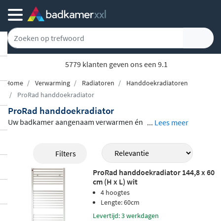
5779 klanten geven ons een 9.1
Home
Verwarming
Radiatoren
Handdoekradiatoren
ProRad handdoekradiator
ProRad handdoekradiator
Uw badkamer aangenaam verwarmen én
...
Lees meer
handdoeken droog en warm houden: de
ProRad handdoekradiator
doet het allebe
Filters
i. Vervaardigd uit
stevig staal
en aangeslot
ProRad handdoekradiator 144,8 x 60
en op de centrale verwarming, heeft u gee
cm (H x L) wit
n extra stroom nodig. Verkrijgbaar in mee
4 hoogtes
rdere formaten, van compact tot groot, en
Lengte: 60cm
in een
glanzend witte afwerking
die past
Levertijd: 3 werkdagen