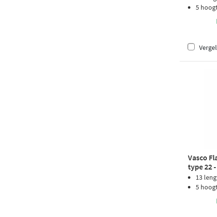
5 hoog
Vergel
Vasco Fl
type 22 
structuu
13 leng
5 hoog