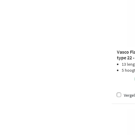
Vasco Fl
type 22 
structuu
13 leng
5 hoog
Vergel