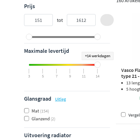
160 Artikel
Prijs
tot
Maximale levertijd
+14 werkdagen
Vasco Fl
type 21 
3
5
7
9
11
14
structuu
13 leng
5 hoog
Glansgraad
Uitleg
Mat
(154)
Vergel
Glanzend
(2)
Uitvoering radiator