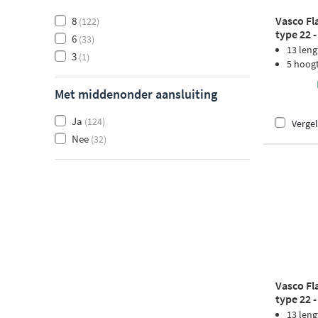
Vasco Fl
8
(122)
type 22 
6
(33)
structuu
13 leng
3
(1)
5 hoog
Met middenonder aansluiting
Ja
(124)
Vergel
Nee
(32)
Vasco Fl
type 22 
structuu
13 leng