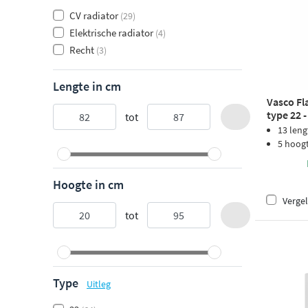
CV radiator
(29)
Elektrische radiator
(4)
Recht
(3)
Lengte in cm
Vasco Fl
type 22 
tot
structuu
13 leng
5 hoog
Hoogte in cm
Vergel
tot
Type
Uitleg