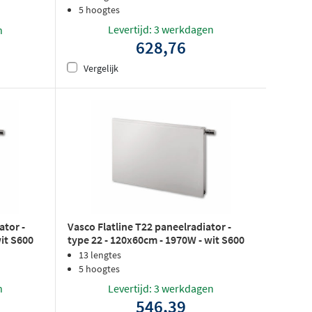
5 hoogtes
Levertijd: 3 werkdagen
n
628,76
Vergelijk
ator -
Vasco Flatline T22 paneelradiator -
wit S600
type 22 - 120x60cm - 1970W - wit S600
structuurlak
13 lengtes
5 hoogtes
n
Levertijd: 3 werkdagen
546,39