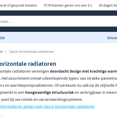
eraf of gespreid betalen
5779 klanten geven ons een 9.1
30 dagen be
tie
Show
en
Vasco horizontale radiatoren
orizontale radiatoren
zontale radiatoren verenigen
doordacht design met krachtige warm
. Het assortiment omvat uiteenlopende types: van strakke paneelra
ors en warmtepompradiatoren. Of uw keuze nu valt op de stijlvolle Niv
gewerkt in een
hoogwaardige structuurlak
en verkrijgbaar in meerd
e past bij uw ruimte en uw verwarmingssysteem.
nformatie en advies over Vasco horizontale radiatoren