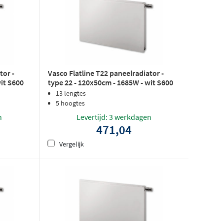
tor -
Vasco Flatline T22 paneelradiator -
wit S600
type 22 - 120x50cm - 1685W - wit S600
structuurlak
13 lengtes
5 hoogtes
n
Levertijd: 3 werkdagen
471,04
Vergelijk