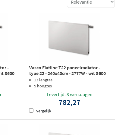
tor -
Vasco Flatline T22 paneelradiator -
wit S600
type 22 - 240x40cm - 2777W - wit S600
structuurlak
13 lengtes
5 hoogtes
n
Levertijd: 3 werkdagen
782,27
Vergelijk