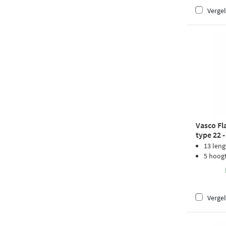
Vergel
Vasco Fl
type 22 
structuu
13 leng
5 hoog
Vergel