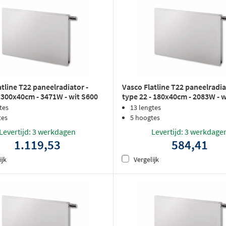
atline T22 paneelradiator -
Vasco Flatline T22 paneelradia
- 300x40cm - 3471W - wit S600
type 22 - 180x40cm - 2083W - 
rlak
structuurlak
tes
13 lengtes
tes
5 hoogtes
Levertijd: 3 werkdagen
Levertijd: 3 werkdage
1.119,53
584,41
ijk
Vergelijk