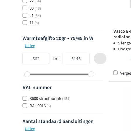
22
(64)
33
(48)
21
(34)
11
(8)
Vasco E-
radiator
Warmteafgifte 20gr - 75/65 in W
9016
5 lengt
Uitleg
Hoogte
tot
Vergel
RAL nummer
S600 structuurlak
(154)
RAL 9016
(6)
Aantal standaard aansluitingen
Uitleg