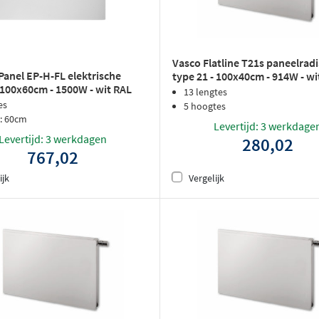
Vasco Flatline T21s paneelradi
Panel EP-H-FL elektrische
type 21 - 100x40cm - 914W - wi
 100x60cm - 1500W - wit RAL
structuurlak
13 lengtes
es
5 hoogtes
: 60cm
Levertijd: 3 werkdage
Levertijd: 3 werkdagen
280,02
767,02
ijk
Vergelijk