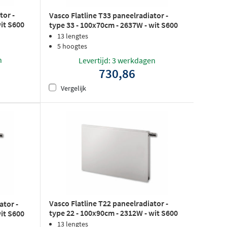
tor -
Vasco Flatline T33 paneelradiator -
wit S600
type 33 - 100x70cm - 2637W - wit S600
structuurlak
13 lengtes
5 hoogtes
n
Levertijd: 3 werkdagen
730,86
Vergelijk
Vasco Flatline T22 paneelradiator -
ator -
type 22 - 100x90cm - 2312W - wit S600
wit S600
structuurlak
13 lengtes