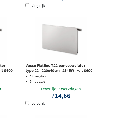
Vergelijk
tor -
Vasco Flatline T22 paneelradiator -
wit S600
type 22 - 220x40cm - 2545W - wit S600
structuurlak
13 lengtes
5 hoogtes
n
Levertijd: 3 werkdagen
714,66
Vergelijk