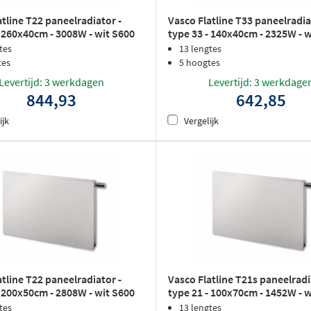
atline T22 paneelradiator -
Vasco Flatline T33 paneelradia
- 260x40cm - 3008W - wit S600
type 33 - 140x40cm - 2325W - 
rlak
structuurlak
tes
13 lengtes
tes
5 hoogtes
Levertijd: 3 werkdagen
Levertijd: 3 werkdage
844,93
642,85
ijk
Vergelijk
atline T22 paneelradiator -
Vasco Flatline T21s paneelradi
- 200x50cm - 2808W - wit S600
type 21 - 100x70cm - 1452W - 
rlak
structuurlak
tes
13 lengtes