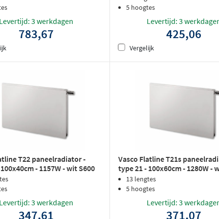
tes
5 hoogtes
Levertijd: 3 werkdagen
Levertijd: 3 werkdage
783,67
425,06
ijk
Vergelijk
atline T22 paneelradiator -
Vasco Flatline T21s paneelradi
- 100x40cm - 1157W - wit S600
type 21 - 100x60cm - 1280W - 
rlak
structuurlak
tes
13 lengtes
tes
5 hoogtes
Levertijd: 3 werkdagen
Levertijd: 3 werkdage
347,61
371,07