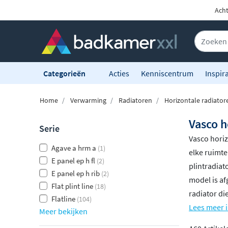
Acht
Categorieën
Acties
Kenniscentrum
Inspira
Home
Verwarming
Radiatoren
Horizontale radiator
Vasco h
Serie
Vasco hori
Agave a hrm a
(1)
elke ruimte
E panel ep h fl
(2)
plintradiat
E panel ep h rib
(2)
model is af
Flat plint line
(18)
radiator di
Flatline
(104)
Lees meer i
Meer bekijken