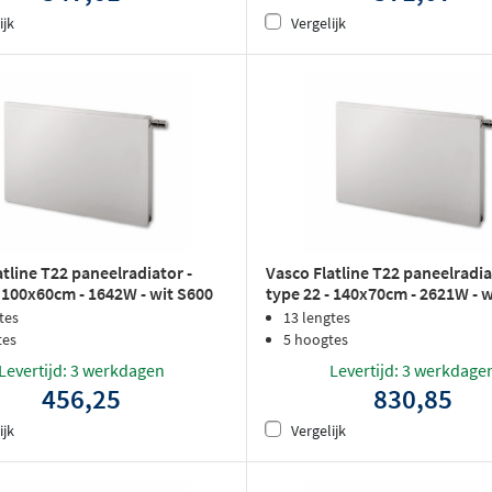
ijk
Vergelijk
atline T22 paneelradiator -
Vasco Flatline T22 paneelradia
- 100x60cm - 1642W - wit S600
type 22 - 140x70cm - 2621W - 
rlak
structuurlak
tes
13 lengtes
tes
5 hoogtes
Levertijd: 3 werkdagen
Levertijd: 3 werkdage
456,25
830,85
ijk
Vergelijk