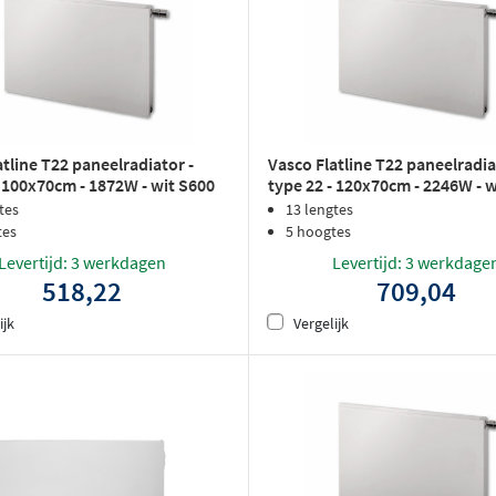
atline T22 paneelradiator -
Vasco Flatline T22 paneelradia
- 100x70cm - 1872W - wit S600
type 22 - 120x70cm - 2246W - 
rlak
structuurlak
tes
13 lengtes
tes
5 hoogtes
Levertijd: 3 werkdagen
Levertijd: 3 werkdage
518,22
709,04
ijk
Vergelijk