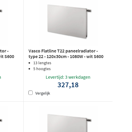
tor -
Vasco Flatline T22 paneelradiator -
wit S600
type 22 - 120x30cm - 1080W - wit S600
structuurlak
13 lengtes
5 hoogtes
n
Levertijd: 3 werkdagen
327,18
Vergelijk