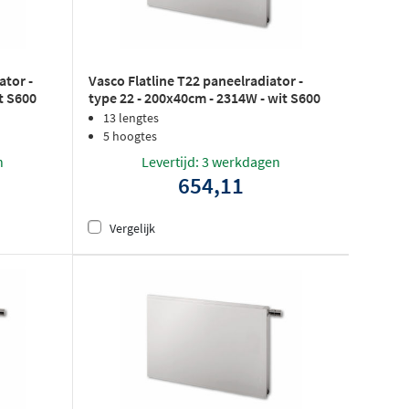
ator -
Vasco Flatline T22 paneelradiator -
t S600
type 22 - 200x40cm - 2314W - wit S600
structuurlak
13 lengtes
5 hoogtes
n
Levertijd: 3 werkdagen
654,11
Vergelijk