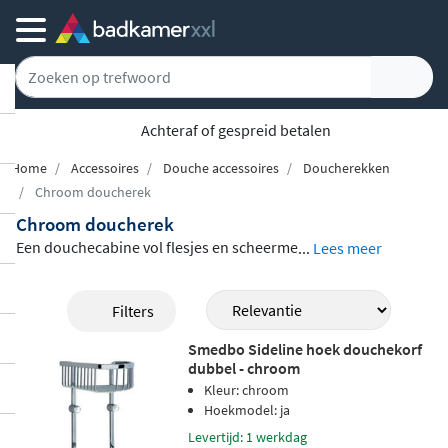
Achteraf of gespreid betalen
Home
Accessoires
Douche accessoires
Doucherekken
Chroom doucherek
Chroom doucherek
Een douchecabine vol flesjes en scheerme
...
Lees meer
sjes: niemand wacht daarop. Een chroom
doucherek biedt uitkomst en geeft uw ba
Filters
dkamer meteen een verzorgde, luxueuze
Smedbo Sideline hoek douchekorf
uitstraling. Of u nu kiest voor een
hangen
dubbel - chroom
d doucherek
dat u moeiteloos over de do
Kleur: chroom
uchewand schuift, of liever gaat voor
inbo
Hoekmodel: ja
uw- of opbouwnissen
: het assortiment bie
Levertijd: 1 werkdag