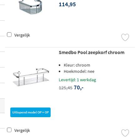
114,95
dt voor elke situatie een passende oplossi
ng. Ontdek alle chromen doucherekken e
n vind het model dat bij uw badkamer pas
t.
Vergelijk
Smedbo Pool zeepkorf chroom
Kleur: chroom
Hoekmodel: nee
Levertijd: 1 werkdag
70,-
125,45
Uitlopend model OP = OP
Vergelijk