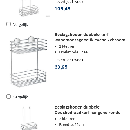
Levertijd: 1 week
105,45
Vergelijk
Beslagsboden dubbele korf
wandmontage zelfklevend - chroom
2 kleuren
Hoekmodel: nee
Levertijd: 1 week
63,95
Vergelijk
Beslagsboden dubbele
Douchedraadkorf hangend ronde
haken zelfklevend - Gepolijst Chroom
2 kleuren
Breedte: 25cm