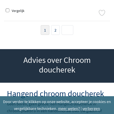
Vergelijk
1
2
Advies over Chroom
doucherek
Hangend chroom doucherek
Door verder te klikken op onze website, accepteer je cookies en
Geen boren, geen gedoe: een hangend doucherek in
vergelijkbare technieken.
meer weten?
|
verbergen
chroom plaatst u in een handomdraai over uw glazen of