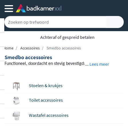
Achteraf of gespreid betalen
Home
Accessoires
Smedbo accessoires
Smedbo accessoires
...
Lees meer
Functioneel, doordacht en stevig bevestigd:
de badkameraccessoires van Smedbo zijn o
ntworpen om dagelijks gebruik moeiteloos
Stoelen & krukjes
te doorstaan. Stevige bevestigingsmaterial
en zorgen voor een veilige montage aan de
Toilet accessoires
wand, terwijl slimme details zoals verstelb
are handdoekhouders en extra opbergruim
Wastafel accessoires
te het comfort in uw badkamer verhogen.
Elk accessoire is een antwoord op een conc