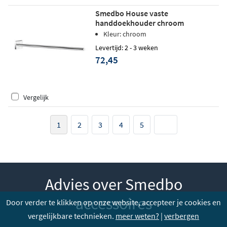
Smedbo House vaste
handdoekhouder chroom
Kleur: chroom
Levertijd: 2 - 3 weken
72,45
Vergelijk
1
2
3
4
5
Advies over Smedbo
accessoires
Door verder te klikken op onze website, accepteer je cookies en
vergelijkbare technieken.
meer weten?
|
verbergen