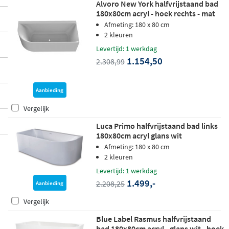
Alvoro New York halfvrijstaand bad
180x80cm acryl - hoek rechts - mat
wit
Afmeting: 180 x 80 cm
2 kleuren
Levertijd: 1 werkdag
1.154,50
2.308,99
Aanbieding
Vergelijk
Luca Primo halfvrijstaand bad links
180x80cm acryl glans wit
Afmeting: 180 x 80 cm
2 kleuren
Levertijd: 1 werkdag
1.499,-
2.208,25
Aanbieding
Vergelijk
Blue Label Rasmus halfvrijstaand
bad 180x80cm acryl - glans wit - hoek