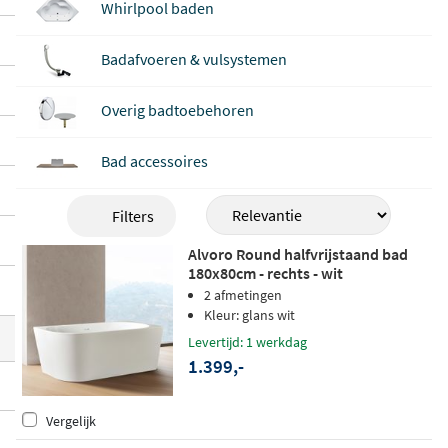
Whirlpool baden
mte heeft.
Badafvoeren & vulsystemen
Overig badtoebehoren
Bad accessoires
Filters
Alvoro Round halfvrijstaand bad
180x80cm - rechts - wit
2 afmetingen
Kleur: glans wit
Levertijd: 1 werkdag
1.399,-
Vergelijk