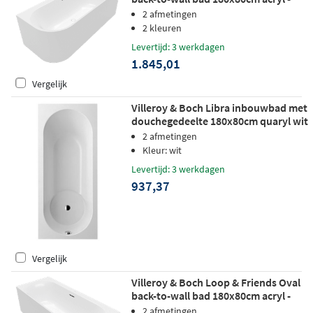
hoek rechts - Stone White
2 afmetingen
2 kleuren
Levertijd: 3 werkdagen
1.845,01
Vergelijk
Villeroy & Boch Libra inbouwbad met
douchegedeelte 180x80cm quaryl wit
2 afmetingen
Kleur: wit
Levertijd: 3 werkdagen
937,37
Vergelijk
Villeroy & Boch Loop & Friends Oval
back-to-wall bad 180x80cm acryl -
hoek links - Stone White
2 afmetingen