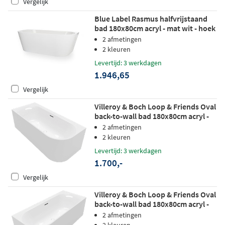
Vergelijk
Blue Label Rasmus halfvrijstaand
bad 180x80cm acryl - mat wit - hoek
links+rechts
2 afmetingen
2 kleuren
Levertijd: 3 werkdagen
1.946,65
Vergelijk
Villeroy & Boch Loop & Friends Oval
back-to-wall bad 180x80cm acryl -
hoek links - Wit
2 afmetingen
2 kleuren
Levertijd: 3 werkdagen
1.700,-
Vergelijk
Villeroy & Boch Loop & Friends Oval
back-to-wall bad 180x80cm acryl -
hoek rechts - Wit
2 afmetingen
2 kleuren