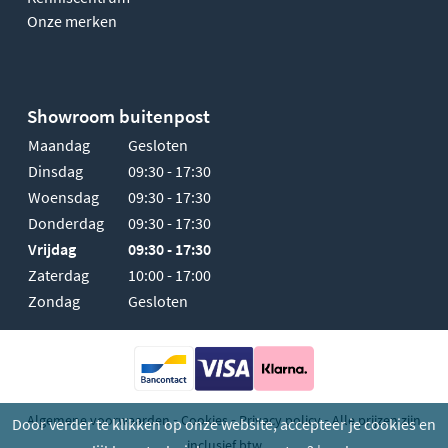
Onze merken
Showroom buitenpost
Maandag
Gesloten
Dinsdag
09:30 - 17:30
Woensdag
09:30 - 17:30
Donderdag
09:30 - 17:30
Vrijdag
09:30 - 17:30
Zaterdag
10:00 - 17:00
Zondag
Gesloten
-
-
-
Algemene voorwaarden
Cookies
Privacy policy
Alle prijzen zijn
Door verder te klikken op onze website, accepteer je cookies en
inclusief btw