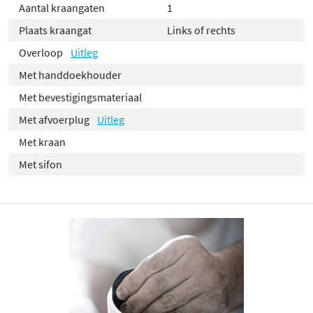
Aantal kraangaten
1
Plaats kraangat
Links of rechts
Overloop
Uitleg
Met handdoekhouder
Met bevestigingsmateriaal
Met afvoerplug
Uitleg
Met kraan
Met sifon