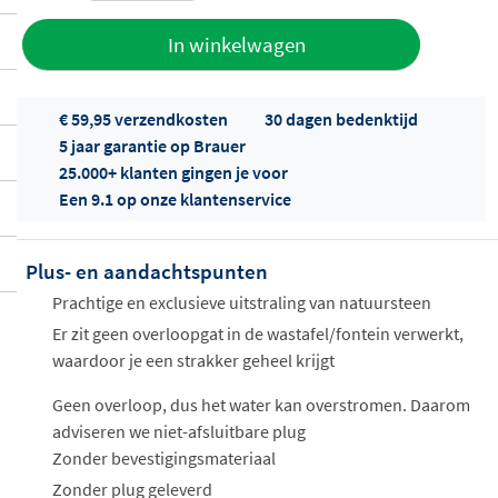
Toevoegen
In winkelwagen
aan offerte
€ 59,95 verzendkosten
30 dagen bedenktijd
5 jaar garantie op Brauer
25.000+ klanten gingen je voor
Een 9.1 op onze klantenservice
Plus- en aandachtspunten
Offertes
ophalen...
Prachtige en exclusieve uitstraling van natuursteen
Er zit geen overloopgat in de wastafel/fontein verwerkt,
waardoor je een strakker geheel krijgt
Geen overloop, dus het water kan overstromen. Daarom
adviseren we niet-afsluitbare plug
Zonder bevestigingsmateriaal
Zonder plug geleverd