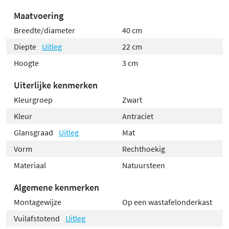
Maatvoering
Breedte/diameter
40 cm
Diepte
Uitleg
22 cm
Hoogte
3 cm
Uiterlijke kenmerken
Kleurgroep
Zwart
Kleur
Antraciet
Glansgraad
Uitleg
Mat
Vorm
Rechthoekig
Materiaal
Natuursteen
Algemene kenmerken
Montagewijze
Op een wastafelonderkast
Vuilafstotend
Uitleg