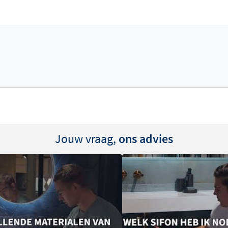
anslag minder snel aan het
ek en een mild
raan u plaatst: een
en nog strakker effect.
bepaalt zo zelf de
hoogte
Jouw vraag,
ons advies
erkast of een zwevend
lavabo wordt geleverd
accessoires het beste