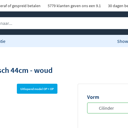
eraf of gespreid betalen
5779 klanten geven ons een 9.1
30 dagen be
tie
Show
isch 44cm - woud
Uitlopend model OP = OP
Vorm