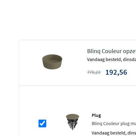
Ruime kleurenkeuze voor elk interieur
Verkrijgbaar in ronde, rechthoekige of conische v
Eigentijds design voor elke badkame
Dit opzetlavabo straalt
moderne elegantie
uit en past mo
Blinq Couleur opze
badkamerinrichting. Rond, rechthoekig of conisch: elke v
vandaag besteld, dinsda
verfijning in uw ruimte. De matte afwerking geeft een war
De glanzende variant zorgt juist voor een luxueuze, klass
192,56
770,23
Kleuren die uw stijl weerspiegelen
Kies uit kleuren zoals
mat wit, mat zwart, cement, school
tabak, woud, as en antraciet
. Zo stemt u het lavabo voll
u voor een neutrale tint die overal bij past? Of kiest u ju
Plug
die een statement maakt? De Couleur collectie biedt v
Blinq Couleur plug mu
persoonlijke smaak tot uiting te brengen.
vandaag besteld, din