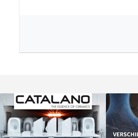
Eenvoudig proper te houden
Dankzij de
vuil afstotende coating
hechten vuil en kalka
oppervlak. U houdt het lavabo proper met een zachte do
reinigingsmiddel. Zonder kraangat bepaalt u zelf welke k
opbouwkraan op het lavaboblad of een wandkraan voor e
Vrijheid in hoogte en positie
U plaatst het Couleur opzetlavabo op een lavaboblad en 
en positie
. Combineer het lavabo met een passende ond
lavaboblad voor een luchtige, moderne uitstraling. Het 
zonder afvoerplug, kraan en sifon. Zo kiest u zelf welke 
passen bij uw badkamer.