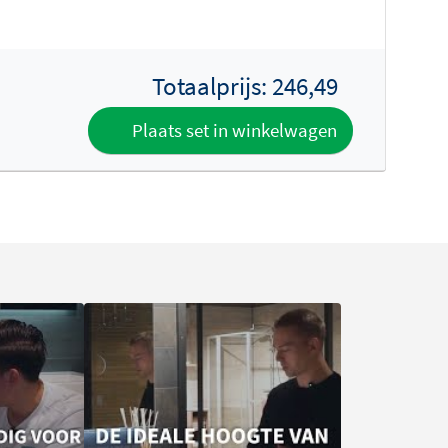
Totaalprijs:
246,49
Plaats set in winkelwagen