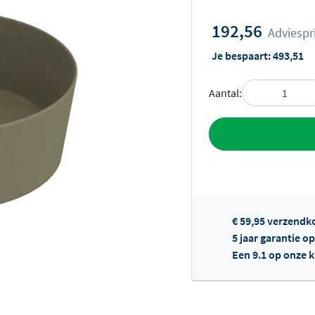
192,56
Adviespr
Je bespaart:
493,51
Aantal:
Toevoegen aan 
€ 59,95 verzendk
5 jaar garantie op
Een 9.1 op onze 
Of