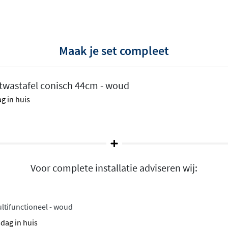
orm
r
Maak je set compleet
eiteloos in vrijwel elke
twastafel conisch 44cm - woud
ariant brengt kwaliteit en
g in huis
me, natuurlijke uitstraling.
ieke toets.
bord, ivoor, kreta, zand,
Voor complete installatie adviseren wij:
edig af op uw interieur. Gaat
ist voor een opvallende kleur
olop mogelijkheden om uw
ltifunctioneel - woud
sdag in huis