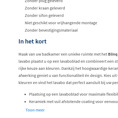
Zonder plug geleverd
Zonder kraan geleverd
Zonder sifon geleverd
Niet geschikt voor vrijhangende montage
Zonder bevestigingsmateriaal
In het kort
Maak van uw badkamer een unieke ruimte met het
Blinq
lavabo plaatst u op een lavaboblad en combineert een 
rijke keuze aan kleuren. Dankzij het hoogwaardige keram
afwerking geniet u van functionaliteit én design. Kies ui
kleuren en vind het lavabo dat perfect aansluit bij uw pers
Plaatsing op een lavaboblad voor maximale flexibil
Keramiek met vuil afstotende coating voor eenvo
Uitgevoerd zonder kraangat voor vrije kraankeuze
Toon meer
Zonder overloop voor een strakke uitstraling