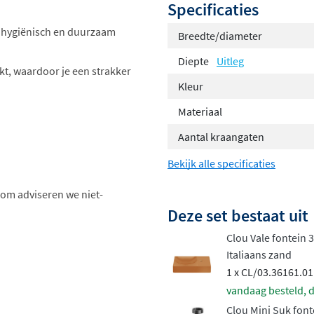
Specificaties
 hygiënisch en duurzaam
Breedte/diameter
Diepte
Uitleg
kt, waardoor je een strakker
Kleur
Materiaal
Aantal kraangaten
Bekijk alle specificaties
om adviseren we niet-
Deze set bestaat uit
Clou Vale fontein 
Italiaans zand
1 x CL/03.36161.01
vandaag besteld, d
Clou Mini Suk font