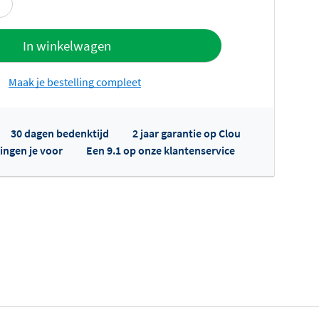
offerte
In winkelwagen
Maak je bestelling compleet
30 dagen bedenktijd
2 jaar garantie op Clou
ingen je voor
Een 9.1 op onze klantenservice
fertes ophalen...