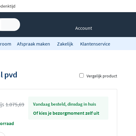
denktijd
Account
room
Afspraak maken
Zakelijk
Klantenservice
l pvd
Vergelijk product
ijs
1.075,69
vandaag besteld, dinsdag in huis
Of kies je bezorgmoment zelf uit
oorraad