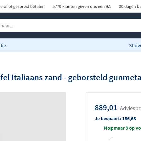
eraf of gespreid betalen
5779 klanten geven ons een 9.1
30 dagen be
tie
Show
fel Italiaans zand - geborsteld gunmeta
889,01
Adviespr
Je bespaart:
186,68
Nog maar 3 op v