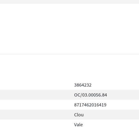
3864232
OC/03.00056.84
8717462016419
Clou
Vale