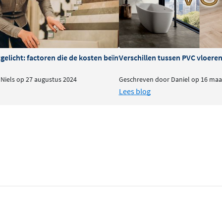
brengen
gmiddel probleemloos. Meng
 breng het aan met een
tgelicht: factoren die de kosten beïnvloeden
Verschillen tussen PVC vloeren
ijkmatig en voorkomt
Niels op 27 augustus 2024
Geschreven door Daniel op 16 maa
oeiteloos. Het
Lees blog
zien.
en vuil
 voegmiddel ook
langdurige
ig en verkleuren minder
 Het middel is geschikt voor
n veelzijdige keuze maakt
 vorstbestendig. Gebruik het
ndigheden.