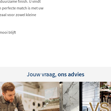
 duurzame finish. U vindt
en perfecte match is met uw
deaal voor zowel kleine
ooi blijft
p uw tegels
ct
Jouw vraag,
ons advies
ien verschillende kleuren.
f kiest u juist voor een
leur is zorgvuldig
soorten. Zo creëert u een
ras.