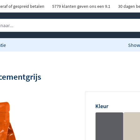
eraf of gespreid betalen
5779 klanten geven ons een 9.1
30 dagen be
tie
Show
cementgrijs
Kleur