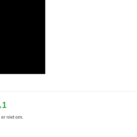
.1
 er niet om.