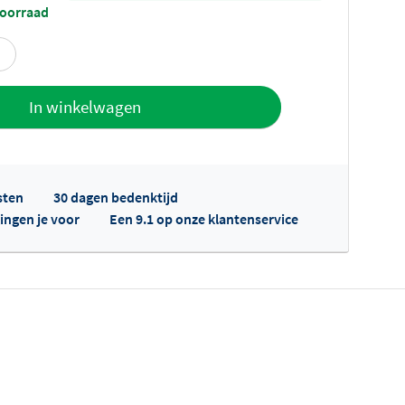
voorraad
offerte
In winkelwagen
sten
30 dagen bedenktijd
ingen je voor
Een 9.1 op onze klantenservice
fertes ophalen...