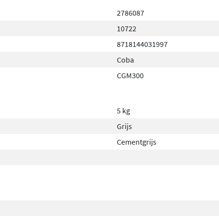
2786087
10722
8718144031997
Coba
CGM300
5 kg
Grijs
Cementgrijs