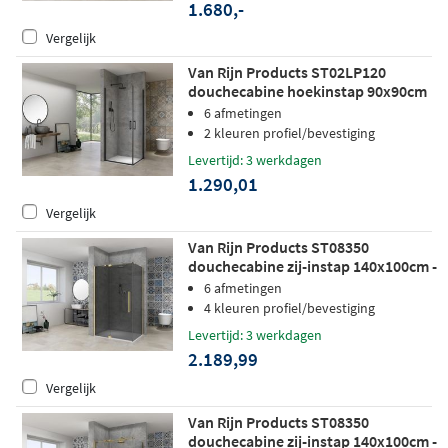
1.680,-
Vergelijk
Van Rijn Products ST02LP120
douchecabine hoekinstap 90x90cm
zwart
6 afmetingen
2 kleuren profiel/bevestiging
Levertijd: 3 werkdagen
1.290,01
Vergelijk
Van Rijn Products ST08350
douchecabine zij-instap 140x100cm -
grijs rookglas - mat messing
6 afmetingen
4 kleuren profiel/bevestiging
Levertijd: 3 werkdagen
2.189,99
Vergelijk
Van Rijn Products ST08350
douchecabine zij-instap 140x100cm -