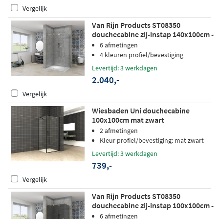
Vergelijk
Van Rijn Products ST08350
douchecabine zij-instap 140x100cm -
helder glas - RVS
6 afmetingen
4 kleuren profiel/bevestiging
Levertijd: 3 werkdagen
2.040,-
Vergelijk
Wiesbaden Uni douchecabine
100x100cm mat zwart
2 afmetingen
Kleur profiel/bevestiging: mat zwart
Levertijd: 3 werkdagen
739,-
Vergelijk
Van Rijn Products ST08350
douchecabine zij-instap 100x100cm -
grijs rookglas - mat messing
6 afmetingen