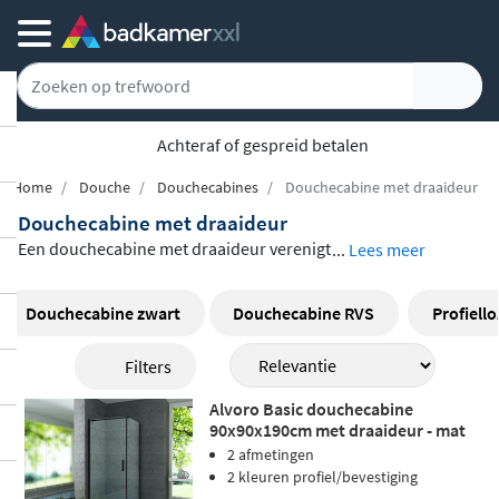
Achteraf of gespreid betalen
Home
Douche
Douchecabines
Douchecabine met draaideur
Douchecabine met draaideur
Een douchecabine met draaideur verenigt
...
Lees meer
klassiek design en dagelijks gebruiksgem
ak
in één geheel. Ons assortiment omvat
Douchecabine zwart
Douchecabine RVS
Profiell
modellen van Wiesbaden, Sealskin, Braue
Filters
r, Riho, Alvoro en Van Rijn Products, in uit
eenlopende afmetingen en vormen. Of u k
Alvoro Basic douchecabine
iest voor een zij-instap met vaste zijwand,
90x90x190cm met draaideur - mat
zwart
2 afmetingen
een hoekinstap of een kwartronde cabin
2 kleuren profiel/bevestiging
e: de draaideur opent vlot naar binnen of