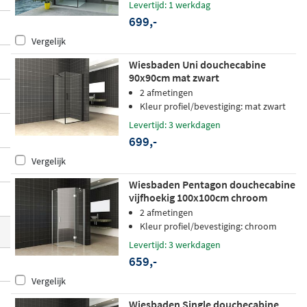
Levertijd: 1 werkdag
buiten en biedt een ruime toegang. De me
699,-
este cabines zijn uitgevoerd in
dik veilighe
Vergelijk
idsglas met een antikalkbehandeling
en u
Wiesbaden Uni douchecabine
niverseel links of rechts te monteren. Kies
90x90cm mat zwart
uw afwerking in chroom, mat zwart, gebor
2 afmetingen
steld RVS of goud voor een resultaat dat p
Kleur profiel/bevestiging: mat zwart
erfect aansluit bij uw badkamer.
Levertijd: 3 werkdagen
699,-
Vergelijk
Wiesbaden Pentagon douchecabine
vijfhoekig 100x100cm chroom
2 afmetingen
Kleur profiel/bevestiging: chroom
Levertijd: 3 werkdagen
659,-
Vergelijk
Wiesbaden Single douchecabine