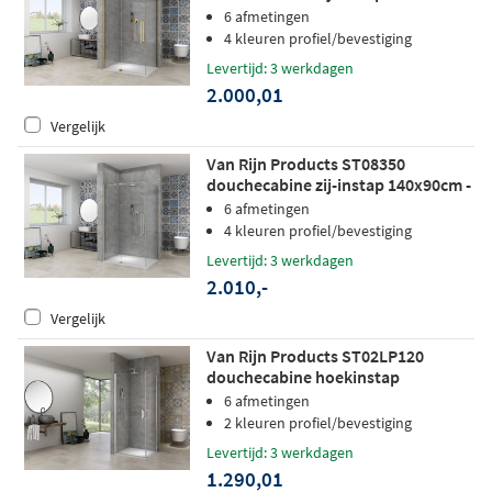
helder glas - mat messing
6 afmetingen
4 kleuren profiel/bevestiging
Levertijd: 3 werkdagen
2.000,01
Vergelijk
Van Rijn Products ST08350
douchecabine zij-instap 140x90cm -
helder glas - RVS
6 afmetingen
4 kleuren profiel/bevestiging
Levertijd: 3 werkdagen
2.010,-
Vergelijk
Van Rijn Products ST02LP120
douchecabine hoekinstap
100x100cm chroom
6 afmetingen
2 kleuren profiel/bevestiging
Levertijd: 3 werkdagen
1.290,01