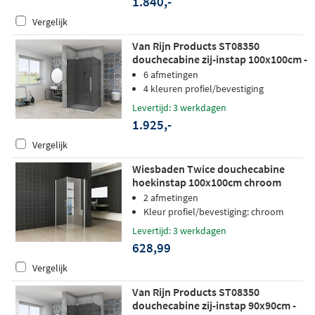
1.840,-
Vergelijk
Van Rijn Products ST08350
douchecabine zij-instap 100x100cm -
grijs rookglas - chroom
6 afmetingen
4 kleuren profiel/bevestiging
Levertijd: 3 werkdagen
1.925,-
Vergelijk
Wiesbaden Twice douchecabine
hoekinstap 100x100cm chroom
2 afmetingen
Kleur profiel/bevestiging: chroom
Levertijd: 3 werkdagen
628,99
Vergelijk
Van Rijn Products ST08350
douchecabine zij-instap 90x90cm -