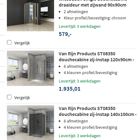
draaideur met zijwand 90x90cm
chroom
2 afmetingen
Kleur profiel/bevestiging: chroom
Levertijd: 3 werkdagen
579,-
Vergelijk
Van Rijn Products ST08350
douchecabine zij-instap 120x90cm -
helder glas - mat messing
6 afmetingen
4 kleuren profiel/bevestiging
Levertijd: 3 werkdagen
1.935,01
Vergelijk
Van Rijn Products ST08350
douchecabine zij-instap 140x100cm -
grijs rookglas - zwart
6 afmetingen
4 kleuren profiel/bevestiging
Levertijd: 3 werkdagen