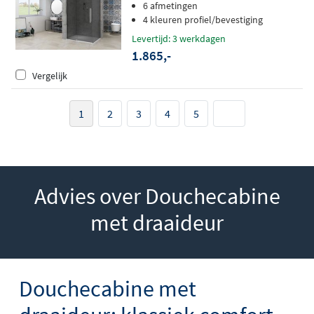
grijs rookglas - chroom
6 afmetingen
4 kleuren profiel/bevestiging
Levertijd: 3 werkdagen
1.865,-
Vergelijk
1
2
3
4
5
Advies over Douchecabine
met draaideur
Douchecabine met