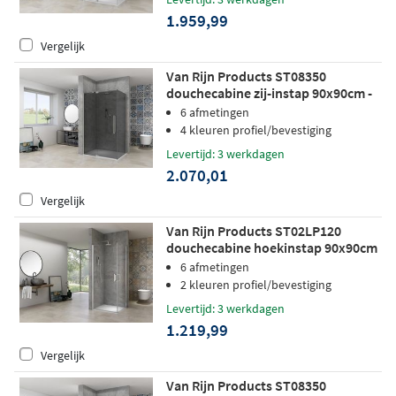
1.959,99
Vergelijk
Van Rijn Products ST08350
douchecabine zij-instap 90x90cm -
grijs rookglas - RVS
6 afmetingen
4 kleuren profiel/bevestiging
Levertijd: 3 werkdagen
2.070,01
Vergelijk
Van Rijn Products ST02LP120
douchecabine hoekinstap 90x90cm
chroom
6 afmetingen
2 kleuren profiel/bevestiging
Levertijd: 3 werkdagen
1.219,99
Vergelijk
Van Rijn Products ST08350