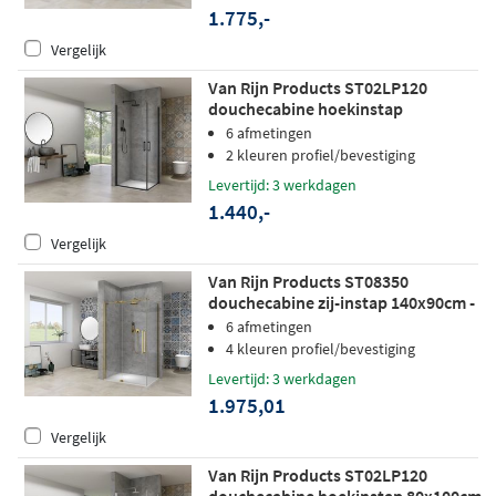
1.775,-
Vergelijk
Van Rijn Products ST02LP120
douchecabine hoekinstap
100x100cm zwart
6 afmetingen
2 kleuren profiel/bevestiging
Levertijd: 3 werkdagen
1.440,-
Vergelijk
Van Rijn Products ST08350
douchecabine zij-instap 140x90cm -
helder glas - mat messing
6 afmetingen
4 kleuren profiel/bevestiging
Levertijd: 3 werkdagen
1.975,01
Vergelijk
Van Rijn Products ST02LP120
douchecabine hoekinstap 80x100cm