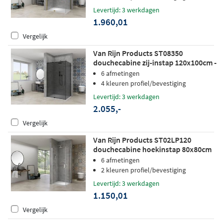
Levertijd: 3 werkdagen
1.960,01
Vergelijk
Van Rijn Products ST08350
douchecabine zij-instap 120x100cm -
grijs rookglas - zwart
6 afmetingen
4 kleuren profiel/bevestiging
Levertijd: 3 werkdagen
2.055,-
Vergelijk
Van Rijn Products ST02LP120
douchecabine hoekinstap 80x80cm
chroom
6 afmetingen
2 kleuren profiel/bevestiging
Levertijd: 3 werkdagen
1.150,01
Vergelijk