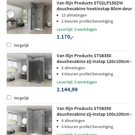
Van Rijn Products ST02LP150ZW
douchecabine hoekinstap 80cm deur
80cm zijwand zwart
15 afmetingen
2 kleuren profiel/bevestiging
Levertijd: 3 werkdagen
1.170,-
Vergelijk
Van Rijn Products ST08350
douchecabine zij-instap 120x100cm -
grijs rookglas - mat messing
6 afmetingen
4 kleuren profiel/bevestiging
Levertijd: 3 werkdagen
2.144,99
Vergelijk
Van Rijn Products ST08350
douchecabine zij-instap 100x100cm -
helder glas - RVS
6 afmetingen
4 kleuren profiel/bevestiging
Levertijd: 3 werkdagen