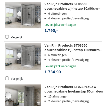
Van Rijn Products ST08350
douchecabine zij-instap 90x90cm -
helder glas - zwart
6 afmetingen
4 kleuren profiel/bevestiging
Levertijd: 3 werkdagen
1.790,-
Vergelijk
Van Rijn Products ST08350
douchecabine zij-instap 120x90cm -
helder glas - chroom
6 afmetingen
4 kleuren profiel/bevestiging
Levertijd: 3 werkdagen
1.734,99
Vergelijk
Van Rijn Products ST02LP150ZW
douchecabine hoekinstap 80cm deur
90cm zijwand zwart
15 afmetingen
2 kleuren profiel/bevestiging