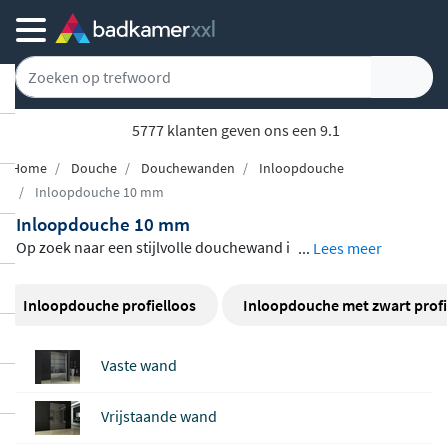
5777 klanten geven ons een 9.1
Home
Douche
Douchewanden
Inloopdouche
Inloopdouche 10 mm
Inloopdouche 10 mm
Op zoek naar een stijlvolle douchewand i
...
Lees meer
n
10 mm dik veiligheidsglas
? Dit assortim
ent biedt een ruime keuze aan inloopdou
Inloopdouche profielloos
Inloopdouche met zwart profi
ches met een glasdikte van 10 mm, van be
kende merken als Wiesbaden en Alvoro. H
Vaste wand
elder glas, matglas of een model met draa
ibare zijwand: elk model is voorzien van e
Vrijstaande wand
en
antikalkbehandeling
die uw douchewa