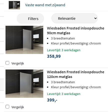
nd langer proper en helder houdt. Verkrij
Vaste wand met zijwand
gbaar in breedtes van 30 tot 160 cm, gesch
ikt voor montage op zowel een doucheba
Filters
k als een tegelvloer.
Wiesbaden Frosted inloopdouche
90cm matglas
3 breedtematen
Kleur profiel/bevestiging: chroom
Levertijd: 3 werkdagen
358,99
Vergelijk
Wiesbaden Frosted inloopdouche
120cm matglas
3 breedtematen
Kleur profiel/bevestiging: chroom
Levertijd: 3 werkdagen
399,-
Vergelijk