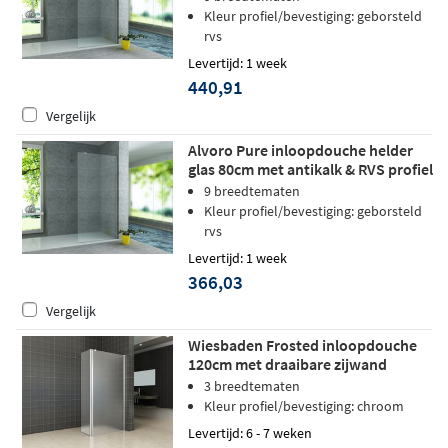
Kleur profiel/bevestiging: geborsteld
rvs
Levertijd: 1 week
440,91
Vergelijk
Alvoro Pure inloopdouche helder
glas 80cm met antikalk & RVS profiel
9 breedtematen
Kleur profiel/bevestiging: geborsteld
rvs
Levertijd: 1 week
366,03
Vergelijk
Wiesbaden Frosted inloopdouche
120cm met draaibare zijwand
matglas - rechts
3 breedtematen
Kleur profiel/bevestiging: chroom
Levertijd: 6 - 7 weken