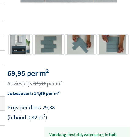
2
69,95 per m
2
Adviesprijs
84,64
per m
2
Je bespaart:
14,69
per m
Prijs per
doos
29,38
2
(inhoud
0,42
m
)
vandaag besteld, woensdag in huis