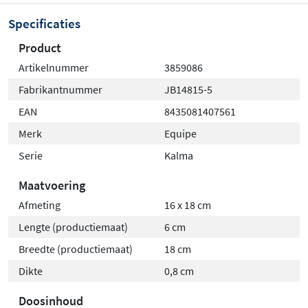
Specificaties
Product
Artikelnummer
3859086
Fabrikantnummer
JB14815-5
EAN
8435081407561
Merk
Equipe
Serie
Kalma
Maatvoering
Afmeting
16 x 18 cm
Lengte (productiemaat)
6 cm
Breedte (productiemaat)
18 cm
Dikte
0,8 cm
Doosinhoud