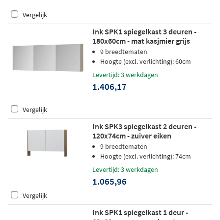
Vergelijk
Ink SPK1 spiegelkast 3 deuren -
180x60cm - mat kasjmier grijs
9 breedtematen
Hoogte (excl. verlichting): 60cm
Levertijd: 3 werkdagen
1.406,17
Vergelijk
Ink SPK3 spiegelkast 2 deuren -
120x74cm - zuiver eiken
9 breedtematen
Hoogte (excl. verlichting): 74cm
Levertijd: 3 werkdagen
1.065,96
Vergelijk
Ink SPK1 spiegelkast 1 deur -