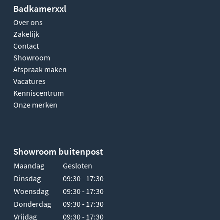
Badkamerxxl
Over ons
Zakelijk
Contact
Showroom
Afspraak maken
Vacatures
Kenniscentrum
Onze merken
Showroom buitenpost
Maandag
Gesloten
Dinsdag
09:30 - 17:30
Woensdag
09:30 - 17:30
Donderdag
09:30 - 17:30
Vrijdag
09:30 - 17:30