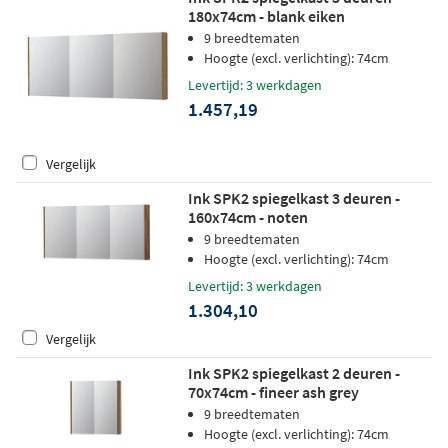
180x74cm - blank eiken
9 breedtematen
Hoogte (excl. verlichting): 74cm
Levertijd: 3 werkdagen
1.457,19
Vergelijk
Ink SPK2 spiegelkast 3 deuren -
160x74cm - noten
9 breedtematen
Hoogte (excl. verlichting): 74cm
Levertijd: 3 werkdagen
1.304,10
Vergelijk
Ink SPK2 spiegelkast 2 deuren -
70x74cm - fineer ash grey
9 breedtematen
Hoogte (excl. verlichting): 74cm