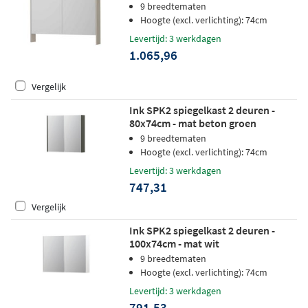
9 breedtematen
Hoogte (excl. verlichting): 74cm
Levertijd: 3 werkdagen
1.065,96
Vergelijk
Ink SPK2 spiegelkast 2 deuren -
80x74cm - mat beton groen
9 breedtematen
Hoogte (excl. verlichting): 74cm
Levertijd: 3 werkdagen
747,31
Vergelijk
Ink SPK2 spiegelkast 2 deuren -
100x74cm - mat wit
9 breedtematen
Hoogte (excl. verlichting): 74cm
Levertijd: 3 werkdagen
791,53