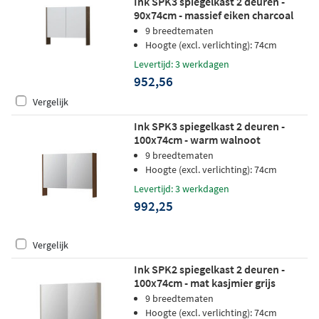
Ink SPK3 spiegelkast 2 deuren -
90x74cm - massief eiken charcoal
9 breedtematen
Hoogte (excl. verlichting): 74cm
Levertijd: 3 werkdagen
952,56
Vergelijk
Ink SPK3 spiegelkast 2 deuren -
100x74cm - warm walnoot
9 breedtematen
Hoogte (excl. verlichting): 74cm
Levertijd: 3 werkdagen
992,25
Vergelijk
Ink SPK2 spiegelkast 2 deuren -
100x74cm - mat kasjmier grijs
9 breedtematen
Hoogte (excl. verlichting): 74cm