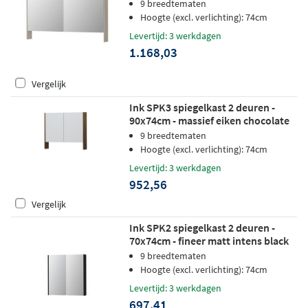
9 breedtematen
Hoogte (excl. verlichting): 74cm
Levertijd: 3 werkdagen
1.168,03
Vergelijk
Ink SPK3 spiegelkast 2 deuren -
90x74cm - massief eiken chocolate
9 breedtematen
Hoogte (excl. verlichting): 74cm
Levertijd: 3 werkdagen
952,56
Vergelijk
Ink SPK2 spiegelkast 2 deuren -
70x74cm - fineer matt intens black
9 breedtematen
Hoogte (excl. verlichting): 74cm
Levertijd: 3 werkdagen
697,41