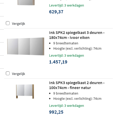
Levertijd: 3 werkdagen
629,37
Vergelijk
Ink SPK2 spiegelkast 3 deuren -
180x74cm - ivoor eiken
9 breedtematen
Hoogte (excl. verlichting): 74cm
Levertijd: 3 werkdagen
1.457,19
Vergelijk
Ink SPK3 spiegelkast 2 deuren -
100x74cm - fineer natur
9 breedtematen
Hoogte (excl. verlichting): 74cm
Levertijd: 3 werkdagen
992,25