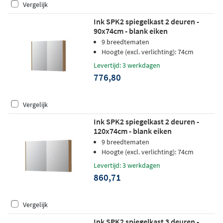
Vergelijk
Ink SPK2 spiegelkast 2 deuren -
90x74cm - blank eiken
9 breedtematen
Hoogte (excl. verlichting): 74cm
Levertijd: 3 werkdagen
776,80
Vergelijk
Ink SPK2 spiegelkast 2 deuren -
120x74cm - blank eiken
9 breedtematen
Hoogte (excl. verlichting): 74cm
Levertijd: 3 werkdagen
860,71
Vergelijk
Ink SPK2 spiegelkast 3 deuren -