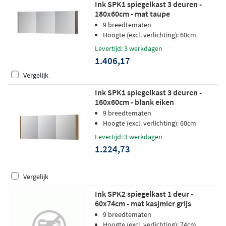
Ink SPK1 spiegelkast 3 deuren -
180x60cm - mat taupe
9 breedtematen
Hoogte (excl. verlichting): 60cm
Levertijd: 3 werkdagen
1.406,17
Vergelijk
Ink SPK1 spiegelkast 3 deuren -
160x60cm - blank eiken
9 breedtematen
Hoogte (excl. verlichting): 60cm
Levertijd: 3 werkdagen
1.224,73
Vergelijk
Ink SPK2 spiegelkast 1 deur -
60x74cm - mat kasjmier grijs
9 breedtematen
Hoogte (excl. verlichting): 74cm