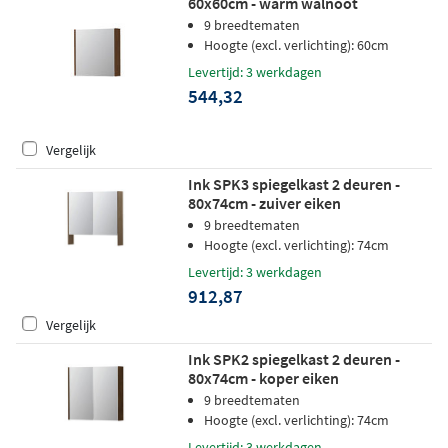
60x60cm - warm walnoot
9 breedtematen
Hoogte (excl. verlichting): 60cm
Levertijd: 3 werkdagen
544,32
Vergelijk
Ink SPK3 spiegelkast 2 deuren -
80x74cm - zuiver eiken
9 breedtematen
Hoogte (excl. verlichting): 74cm
Levertijd: 3 werkdagen
912,87
Vergelijk
Ink SPK2 spiegelkast 2 deuren -
80x74cm - koper eiken
9 breedtematen
Hoogte (excl. verlichting): 74cm
Levertijd: 3 werkdagen