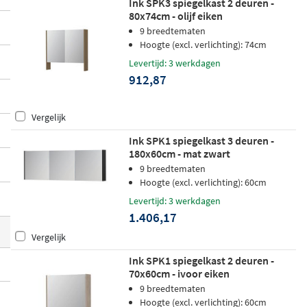
Ink SPK3 spiegelkast 2 deuren -
80x74cm - olijf eiken
9 breedtematen
Hoogte (excl. verlichting): 74cm
Levertijd: 3 werkdagen
912,87
Vergelijk
Ink SPK1 spiegelkast 3 deuren -
180x60cm - mat zwart
9 breedtematen
Hoogte (excl. verlichting): 60cm
Levertijd: 3 werkdagen
1.406,17
Vergelijk
Ink SPK1 spiegelkast 2 deuren -
70x60cm - ivoor eiken
9 breedtematen
Hoogte (excl. verlichting): 60cm