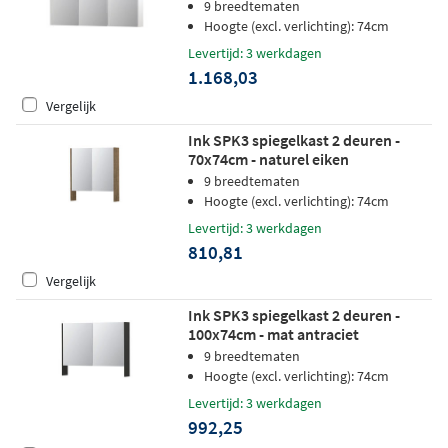
9 breedtematen
Hoogte (excl. verlichting): 74cm
Levertijd: 3 werkdagen
1.168,03
Vergelijk
Ink SPK3 spiegelkast 2 deuren -
70x74cm - naturel eiken
9 breedtematen
Hoogte (excl. verlichting): 74cm
Levertijd: 3 werkdagen
810,81
Vergelijk
Ink SPK3 spiegelkast 2 deuren -
100x74cm - mat antraciet
9 breedtematen
Hoogte (excl. verlichting): 74cm
Levertijd: 3 werkdagen
992,25