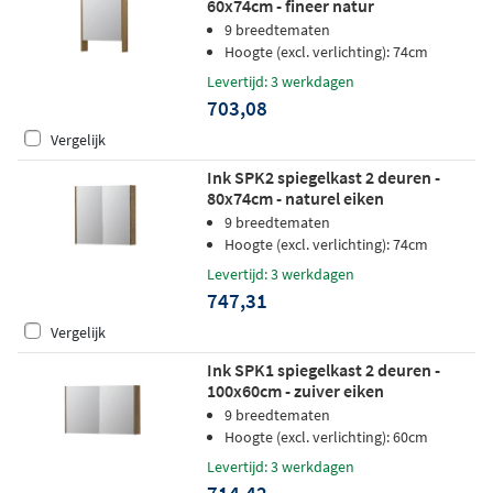
60x74cm - fineer natur
9 breedtematen
Hoogte (excl. verlichting): 74cm
Levertijd: 3 werkdagen
703,08
Vergelijk
Ink SPK2 spiegelkast 2 deuren -
80x74cm - naturel eiken
9 breedtematen
Hoogte (excl. verlichting): 74cm
Levertijd: 3 werkdagen
747,31
Vergelijk
Ink SPK1 spiegelkast 2 deuren -
100x60cm - zuiver eiken
9 breedtematen
Hoogte (excl. verlichting): 60cm
Levertijd: 3 werkdagen