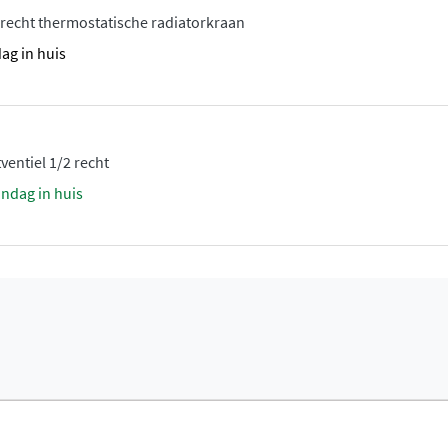
f condensatieketel, dan
 recht thermostatische radiatorkraan
armingswater op
dag in huis
minste, als uw
diatoren vragen een
-efficiënt is. Voor een hoog
arming de oplossing.
ventiel 1/2 recht
andag in huis
 met een warmtepomp die
de Elia zowel in de winter
ia maakt gebruik van
door een stijlvol
nel en werken fluisterstil
mperaturen tussen 35°C en
. Bij aanvoertemperaturen
.