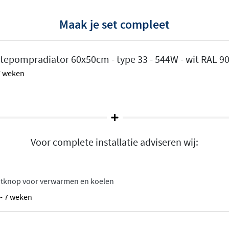
nonder of onder-rechts
Maak je set compleet
 dus aan de onderzijde
et het er ook veel strakker
tepompradiator 60x50cm - type 33 - 544W - wit RAL 9
 7 weken
men
Voor complete installatie adviseren wij:
atknop voor verwarmen en koelen
6 - 7 weken