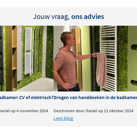
Jouw vraag,
ons advies
iatoren met een groot
de Vasco Elia is dat
uit u namelijk moeiteloos
oop- of breekwerk dus: de
 aansluiten op het
ikt voor
imale
adkamer: CV of elektrisch?
Drogen van handdoeken in de badkamer:
og meer voordelen. De
Daniel op 4 november 2024
Geschreven door Daniel op 21 oktober 2024
prestaties. Door de
Lees blog
irect onder het rooster
olautomatische bediening