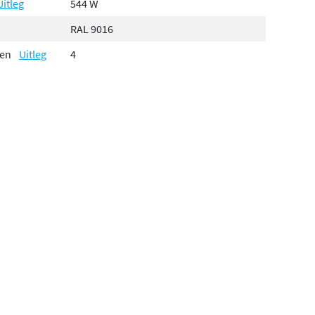
Uitleg
544 W
RAL 9016
gen
Uitleg
4