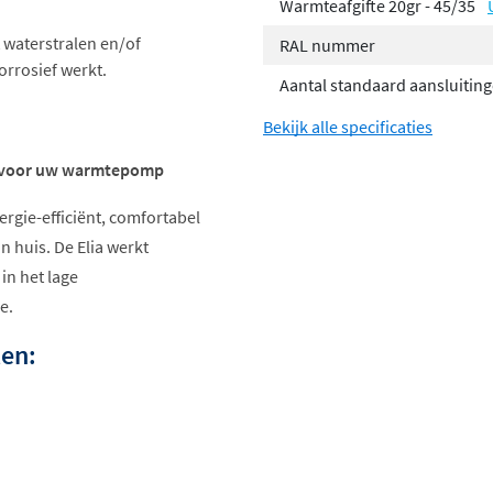
Warmteafgifte 20gr - 45/35
 waterstralen en/of
RAL nummer
rrosief werkt.
Aantal standaard aansluitin
Bekijk alle specificaties
er voor uw warmtepomp
ergie-efficiënt, comfortabel
 huis. De Elia werkt
n het lage
e.
ten: