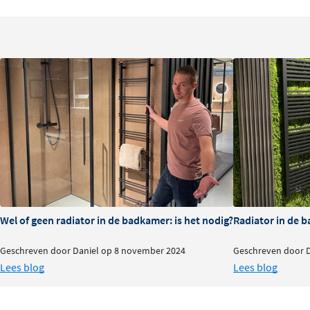
Bij renovatie en nieuwbouw
In de praktijk wordt bij renovatie vaak gekozen voor rad
oppervlak, om voldoende warmte te kunnen afgeven. Met 
verleden tijd. Deze compacte lagetemperatuurradiator sl
aan op de bestaande leidingen van uw cv-ketel. Geen sl
paneelradiator wordt 'stekkerklaar' geleverd. Monteren,
stroomnet en klaar! Uiteraard is de Vasco Elia ook gesch
nieuwbouwprojecten.
Elia-lagetemperatuurradiatoren: opt
warmteverdeling
Wel of geen radiator in de badkamer: is het nodig?
Radiator in de b
Naast de snelle montage heeft de Elia-paneelradiator n
Geschreven door Daniel op 8 november 2024
Geschreven door 
warmtepompradiator staat garant voor indrukwekkende 
Lees blog
Lees blog
uitgekiende constructie, waarbij de axiale ventilatoren d
zitten, is er een optimale, snelle warmteverdeling. De v