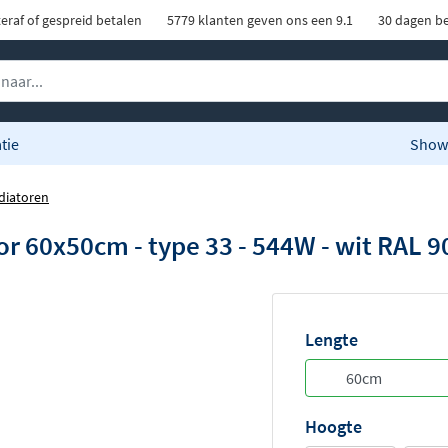
eraf of gespreid betalen
5779 klanten geven ons een 9.1
30 dagen be
tie
Show
diatoren
r 60x50cm - type 33 - 544W - wit RAL 9
Lengte
Hoogte