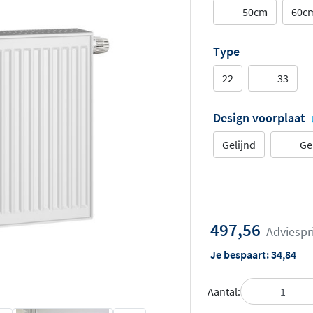
50cm
60c
Type
22
33
Design voorplaat
Gelijnd
Ge
497,56
Adviespr
Je bespaart:
34,84
Aantal: