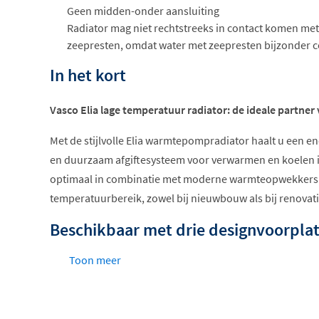
Geen midden-onder aansluiting
Radiator mag niet rechtstreeks in contact komen met
zeepresten, omdat water met zeepresten bijzonder co
In het kort
Vasco Elia lage temperatuur radiator: de ideale partn
Met de stijlvolle Elia warmtepompradiator haalt u een en
en duurzaam afgiftesysteem voor verwarmen en koelen in
optimaal in combinatie met moderne warmteopwekkers i
temperatuurbereik, zowel bij nieuwbouw als bij renovati
Beschikbaar met drie designvoorpla
Toon meer
Elia 4K (profiel)
Elia 8D (vlak)
Elia 8L (gelijnd)