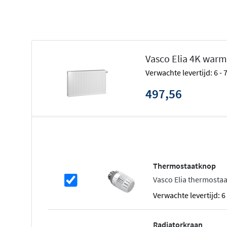
Daarnaast zijn de Elia 8D en 8L voorzien van een midde
aansluiting 3/4" 50mm. Bij deze types kunt u de radiator
aansluiten. Naast dat het in veel gevallen praktisch is, zi
uit.
Vasco Elia 4K warm
Voordelen Vasco Elia
Verwachte levertijd: 6 -
497,56
Perfect in combinatie met lagetemperatuursyste
Duurzaam verwarmen & koelen
Uiterst energie-efficiënt
Fluisterstille ventilatoren
Automatische regeling & stekkerklaar
Thermostaatknop
Voor nieuwbouw & renovatie
Vasco Elia thermosta
Eenvoudige installatie
Verwachte levertijd: 
Verwarmen op lage temperatuur
Radiatorkraan