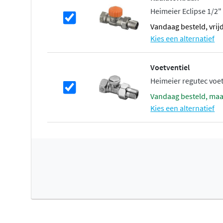
Verwarmt u op lage temperatuur met een warmtepomp o
Heimeier Eclipse 1/2"
hoeft uw installatie minder hard te werken om het verw
vandaag besteld, vrij
temperatuur te krijgen. Zo kunt u energie besparen. Ten
Kies een alternatief
warmteafgiftesysteem hierop is afgestemd. Klassieke ra
aanvoertemperatuur van 75 tot 85 °C, wat niet erg energie
Voetventiel
rendement zijn lagetemperatuurradiatoren of vloerverw
Heimeier regutec voet
Verwarmen & koelen
vandaag besteld, ma
Kies een alternatief
Met de Vasco Elia kunt u verwarmen en koelen! Samen
standaard ontworpen is voor verwarmen en koelen, zorgt 
als in de zomer voor een aangename temperatuur. De El
geïntegreerde axiale ventilatoren die beschermd worden 
afdekrooster. Ze verdelen de warmte of koude bijzonder s
(geluidsarme comfortwerking < 30 dB(A)). Bij aanvoerte
65°C geniet u al van een behaaglijk verwarmingscomfort
tot 17°C geniet u van heerlijke verkoeling (droge koeling)