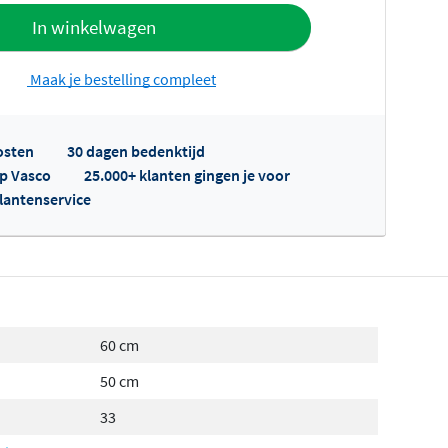
offerte
In winkelwagen
Maak je bestelling compleet
osten
30 dagen bedenktijd
op Vasco
25.000+ klanten gingen je voor
klantenservice
fertes ophalen...
60 cm
50 cm
33