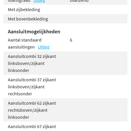
Technische specificaties
Met zijbekleding
Met bovenbekleding
Standaardkleur wit RAL 9016 (Niet verkrijgbaar in
Aansluitmogelijkheden
andere kleuren
Aantal standaard
6
Met voorgemonteerde axiale ventilatoren,
aansluitingen
Uitleg
temperatuursensor, volautomatische regeling,
Aansluitcombi 32 zijkant
aansluitkabel lengte 1,4 m met stekker,
linksboven/zijkant
bovenrooster en zijbekledingen, montageset met
linksonder
meegeleverde blindstoppen en ingeschroefde
Aansluitcombi 37 zijkant
blindstoppen, vooraf ingesteld ventiel
linksboven/zijkant
inbegrepen.
rechtsonder
Om te koelen: optionele koelthermostaat
Aansluitcombi 62 zijkant
verkrijgbaar
rechtsboven/zijkant
De radiator wordt standaard met L-consoleset
linksonder
geleverd: blindstoppen, ontluchter, pluggen en
Aansluitcombi 67 zijkant
schroeven (L-consoles: aantal afhankelijk van de