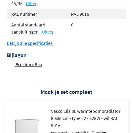
45/35
Uitleg
Daarnaast zijn de Elia 8D en 8L voorzien van een
middenonder of onder-rechts aansluiting 3/4" 50mm.
RAL nummer
RAL 9016
Bij deze types kunt u de radiator dus aan de onderzijde
Aantal standaard
6
aansluiten. Naast dat het in veel gevallen praktisch is,
aansluitingen
Uitleg
ziet het er ook veel strakker uit.
Bekijk alle specificaties
Voordelen Vasco Elia
Bijlagen
Perfect in combinatie met
Brochure Elia
lagetemperatuursystemen
Duurzaam verwarmen & koelen
Uiterst energie-efficiënt
Maak je set compleet
Fluisterstille ventilatoren
Automatische regeling & stekkerklaar
Vasco Elia 8L warmtepompradiator
Voor nieuwbouw & renovatie
80x60cm - type 22 - 628W - wit RAL
Eenvoudige installatie
9016
Verwachte levertijd: 6 - 7 weken