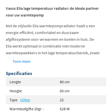
Vasco Elia lage temperatuur radiator: de ideale partner
voor uw warmtepomp
Met de stijlvolle Elia warmtepompradiator haalt u een
energie-efficiënt, comfortabel en duurzaam
afgiftesysteem voor verwarmen en koelen in huis. De
Elia werkt optimaal in combinatie met moderne
warmteopwekkers in het lage temperatuurbereik, zowel
bij nieuwbouw als bij renovatie.
Toon meer
Beschikbaar met drie
Specificaties
designvoorplaten:
Lengte
80 cm
Elia 4K (profiel)
Hoogte
60 cm
Elia 8D (vlak)
Type
Uitleg
22
Elia 8L (gelijnd)
Warmteafgifte 20gr -
628 W