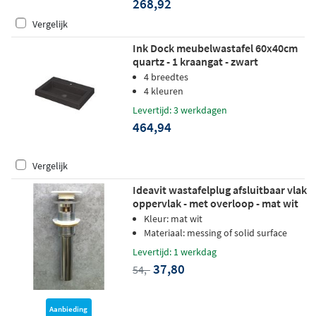
268,92
Vergelijk
Ink Dock meubelwastafel 60x40cm
quartz - 1 kraangat - zwart
4 breedtes
4 kleuren
Levertijd: 3 werkdagen
464,94
Vergelijk
Ideavit wastafelplug afsluitbaar vlak
oppervlak - met overloop - mat wit
Kleur: mat wit
Materiaal: messing of solid surface
Levertijd: 1 werkdag
37,80
54,-
Aanbieding