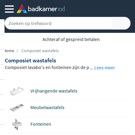
Achteraf of gespreid betalen
Home
Composiet wastafels
Composiet wastafels
Composiet lavabo's en fonteinen zijn de p
...
Lees meer
erfecte keuze voor wie stijl en duurzaamh
eid wil verenigen in de badkamer. Uit mat
Vrijhangende wastafels
erialen als Solid Surface, mineraalmarme
r en aluite worden deze modellen naadlo
Meubelwastafels
os gegoten, zonder poriën of naden. Het a
ssortiment omvat modellen van Clou, Idea
Fonteinen
vit, Luca Sanitair en Ink, in uiteenlopende
vormen en afmetingen. Van een
compacte