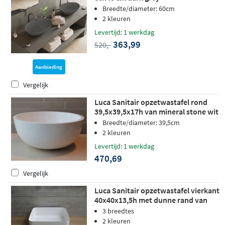
Breedte/diameter: 60cm
2 kleuren
Levertijd: 1 werkdag
363,99
520,-
Aanbieding
Vergelijk
Luca Sanitair opzetwastafel rond
39,5x39,5x17h van mineral stone wit
glans
Breedte/diameter: 39,5cm
2 kleuren
Levertijd: 1 werkdag
470,69
Vergelijk
Luca Sanitair opzetwastafel vierkant
40x40x13,5h met dunne rand van
mineral stone wit glans
3 breedtes
2 kleuren