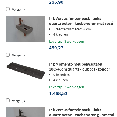
286,90
Vergelijk
Ink Versus fonteinpack - links -
quartz beton - toebehoren mat rosé
goud
Breedte/diameter: 36cm
4 kleuren
Levertijd: 3 werkdagen
459,27
Vergelijk
Ink Momento meubelwastafel
180x45cm quartz - dubbel - zonder
kraangaten - zwart
9 breedtes
4 kleuren
Levertijd: 3 werkdagen
1.468,53
Vergelijk
Ink Versus fonteinpack - links -
quartz beton - toebehoren gunmetal