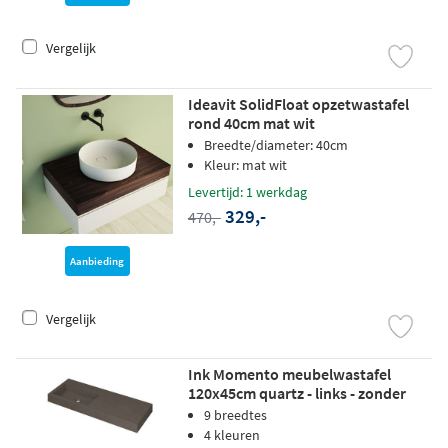
Vergelijk
Ideavit SolidFloat opzetwastafel
rond 40cm mat wit
Breedte/diameter: 40cm
Kleur: mat wit
Levertijd: 1 werkdag
329,-
470,-
Aanbieding
Vergelijk
Ink Momento meubelwastafel
120x45cm quartz - links - zonder
kraangat - beton
9 breedtes
4 kleuren