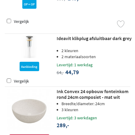
OP = OP
Vergelijk
Ideavit klikplug afsluitbaar dark grey
2 kleuren
2 materiaalsoorten
Levertijd: 1 werkdag
Aanbieding
44,79
64,-
Vergelijk
Ink Convex 24 opbouw fonteinkom
rond 24cm composiet - mat wit
terrazzo
Breedte/diameter: 24cm
3 kleuren
Levertijd: 3 werkdagen
289,-