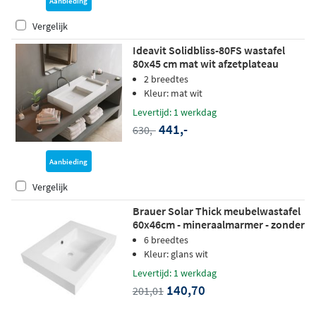
Aanbieding
Vergelijk
Ideavit Solidbliss-80FS wastafel
80x45 cm mat wit afzetplateau
achter/rechts
2 breedtes
Kleur: mat wit
Levertijd: 1 werkdag
441,-
630,-
Aanbieding
Vergelijk
Brauer Solar Thick meubelwastafel
60x46cm - mineraalmarmer - zonder
kraangat - zijdeglans wit
6 breedtes
Kleur: glans wit
Levertijd: 1 werkdag
140,70
201,01