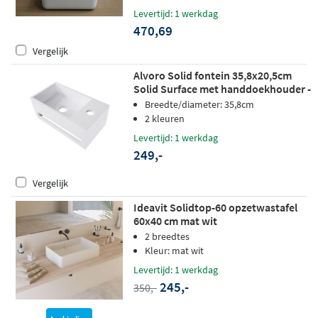
Levertijd: 1 werkdag
470,69
Vergelijk
Alvoro Solid fontein 35,8x20,5cm
Solid Surface met handdoekhouder -
kraangat rechts - mat wit
Breedte/diameter: 35,8cm
2 kleuren
Levertijd: 1 werkdag
249,-
Vergelijk
Ideavit Solidtop-60 opzetwastafel
60x40 cm mat wit
2 breedtes
Kleur: mat wit
Levertijd: 1 werkdag
245,-
350,-