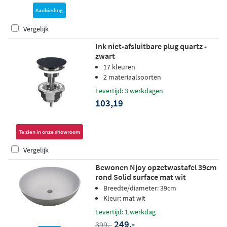
Aanbieding
Vergelijk
Ink niet-afsluitbare plug quartz -
zwart
17 kleuren
2 materiaalsoorten
Levertijd: 3 werkdagen
103,19
Te zien in onze showroom
Vergelijk
Bewonen Njoy opzetwastafel 39cm
rond Solid surface mat wit
Breedte/diameter: 39cm
Kleur: mat wit
Levertijd: 1 werkdag
249,-
399,-