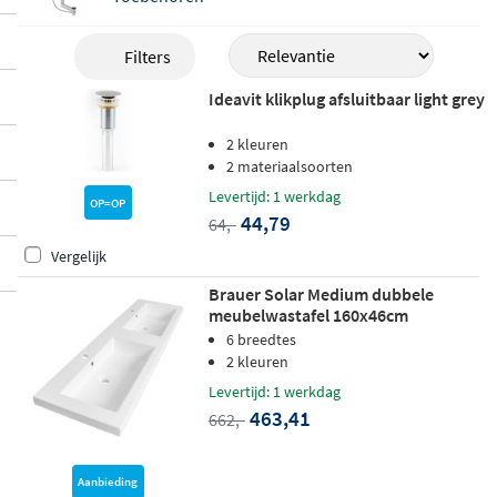
Filters
Ideavit klikplug afsluitbaar light grey
2 kleuren
2 materiaalsoorten
Levertijd: 1 werkdag
OP=OP
44,79
64,-
Vergelijk
Brauer Solar Medium dubbele
meubelwastafel 160x46cm
mineraalmarmer - 2 kraangaten -
6 breedtes
zijdeglans wit
2 kleuren
Levertijd: 1 werkdag
463,41
662,-
Aanbieding