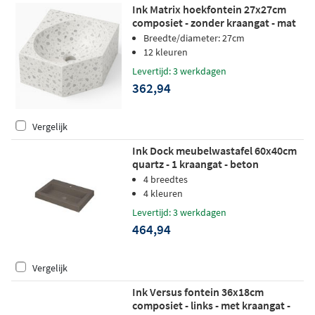
Ink Matrix hoekfontein 27x27cm
composiet - zonder kraangat - mat
wit terrazzo
Breedte/diameter: 27cm
12 kleuren
Levertijd: 3 werkdagen
362,94
Vergelijk
Ink Dock meubelwastafel 60x40cm
quartz - 1 kraangat - beton
4 breedtes
4 kleuren
Levertijd: 3 werkdagen
464,94
Vergelijk
Ink Versus fontein 36x18cm
composiet - links - met kraangat -