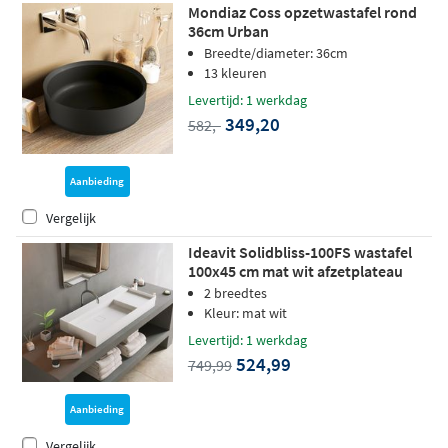
Mondiaz Coss opzetwastafel rond
36cm Urban
Breedte/diameter: 36cm
13 kleuren
Levertijd: 1 werkdag
349,20
582,-
Aanbieding
Vergelijk
Ideavit Solidbliss-100FS wastafel
100x45 cm mat wit afzetplateau
achter/rechts
2 breedtes
Kleur: mat wit
Levertijd: 1 werkdag
524,99
749,99
Aanbieding
Vergelijk