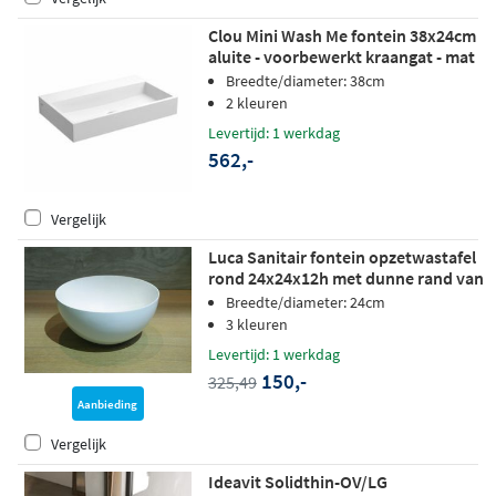
Clou Mini Wash Me fontein 38x24cm
aluite - voorbewerkt kraangat - mat
wit
Breedte/diameter: 38cm
2 kleuren
Levertijd: 1 werkdag
562,-
Vergelijk
Luca Sanitair fontein opzetwastafel
rond 24x24x12h met dunne rand van
mineral stone wit glans
Breedte/diameter: 24cm
3 kleuren
Levertijd: 1 werkdag
150,-
325,49
Aanbieding
Vergelijk
Ideavit Solidthin-OV/LG