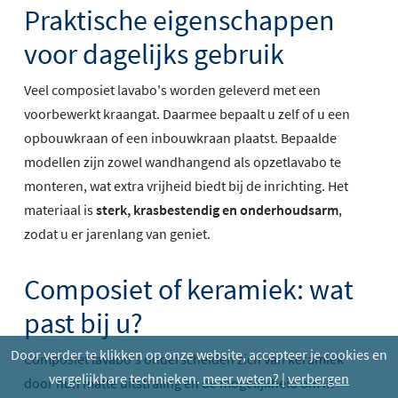
Praktische eigenschappen
voor dagelijks gebruik
Veel composiet lavabo's worden geleverd met een
voorbewerkt kraangat. Daarmee bepaalt u zelf of u een
opbouwkraan of een inbouwkraan plaatst. Bepaalde
modellen zijn zowel wandhangend als opzetlavabo te
monteren, wat extra vrijheid biedt bij de inrichting. Het
materiaal is
sterk, krasbestendig en onderhoudsarm
,
zodat u er jarenlang van geniet.
Composiet of keramiek: wat
past bij u?
Door verder te klikken op onze website, accepteer je cookies en
Composiet lavabo's onderscheiden zich van keramiek
vergelijkbare technieken.
meer weten?
|
verbergen
door hun matte uitstraling en de mogelijkheid om in