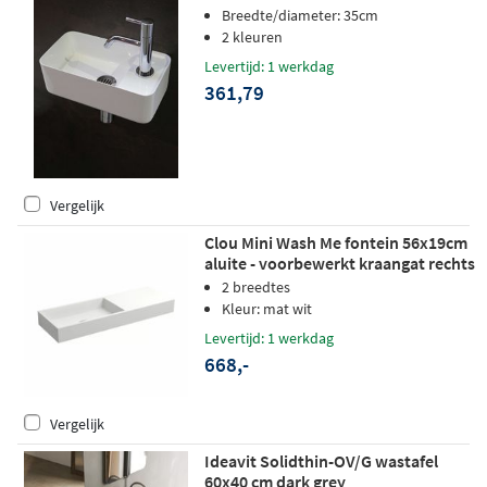
zonder kraangat, l+r te plaatsen,
Breedte/diameter: 35cm
ophang doorboren wit glans
2 kleuren
Levertijd: 1 werkdag
361,79
Vergelijk
Clou Mini Wash Me fontein 56x19cm
aluite - voorbewerkt kraangat rechts
- mat wit
2 breedtes
Kleur: mat wit
Levertijd: 1 werkdag
668,-
Vergelijk
Ideavit Solidthin-OV/G wastafel
60x40 cm dark grey