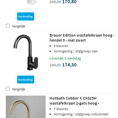
170,80
250,59
Aanbieding
Vergelijk
Brauer Edition wastafelkraan hoog -
hendel 3 - mat zwart
6 kleuren
Vormgeving / stijlgroep: nan
Levertijd: 1 werkdag
174,30
249,01
Aanbieding
Vergelijk
Hotbath Cobber X CX023H
wastafelkraan 2-gats hoog -
Geborsteld koper PVD
7 kleuren
Vormgeving / stijlgroep: industrieel