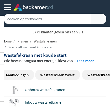
5779 klanten geven ons een 9.1
Home
Kranen
Wastafelkranen
Wastafelkraan met koude start
Wastafelkraan met koude start
Wie bewust omgaat met energie, kiest voo
...
Lees meer
r een lavabokraan met koude start. Bij het
openen vanuit de middenstand levert dez
Aanbiedingen
Wastafelkraan zwart
Wastafelkraa
e kraan automatisch koud water: de boile
r wordt pas aangesproken wanneer u dat
Opbouw wastafelkranen
zelf wenst. Het assortiment omvat
opbou
w-, inbouw- en vloermodellen
van merke
Inbouw wastafelkranen
n als Hotbath, Hansgrohe, Brauer, Blue La