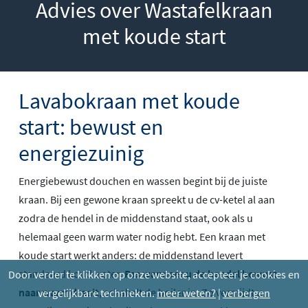
Advies over Wastafelkraan
met koude start
Lavabokraan met koude
start: bewust en
energiezuinig
Energiebewust douchen en wassen begint bij de juiste
kraan. Bij een gewone kraan spreekt u de cv-ketel al aan
zodra de hendel in de middenstand staat, ook als u
helemaal geen warm water nodig hebt. Een kraan met
koude start werkt anders: de middenstand levert
standaard koud water.
Pas wanneer u de hendel bewust
Door verder te klikken op onze website, accepteer je cookies en
naar warm draait
, schakelt de boiler in. Zo vermijdt u
vergelijkbare technieken.
meer weten?
|
verbergen