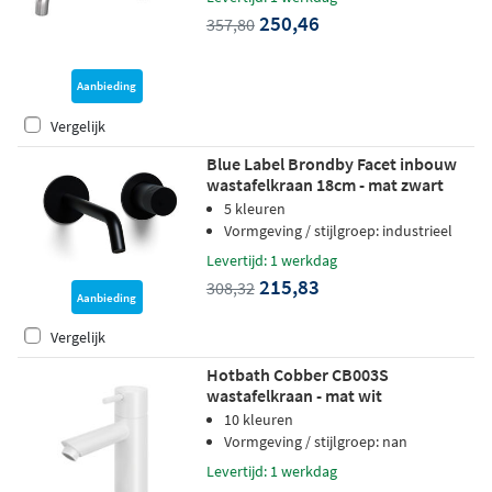
250,46
357,80
Aanbieding
Vergelijk
Blue Label Brondby Facet inbouw
wastafelkraan 18cm - mat zwart
5 kleuren
Vormgeving / stijlgroep: industrieel
Levertijd: 1 werkdag
215,83
308,32
Aanbieding
Vergelijk
Hotbath Cobber CB003S
wastafelkraan - mat wit
10 kleuren
Vormgeving / stijlgroep: nan
Levertijd: 1 werkdag