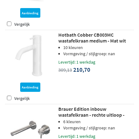
Aanbieding
Vergelijk
Hotbath Cobber CB003MC
wastafelkraan medium - Mat wit
10 kleuren
Vormgeving / stijlgroep: nan
Levertijd: 1 werkdag
210,70
309,13
Aanbieding
Vergelijk
Brauer Edition inbouw
wastafelkraan - rechte uitloop -
rozetten - hendel 5 rechts -
6 kleuren
geborsteld RVS PVD
Vormgeving / stijlgroep: nan
Levertijd: 1 werkdag