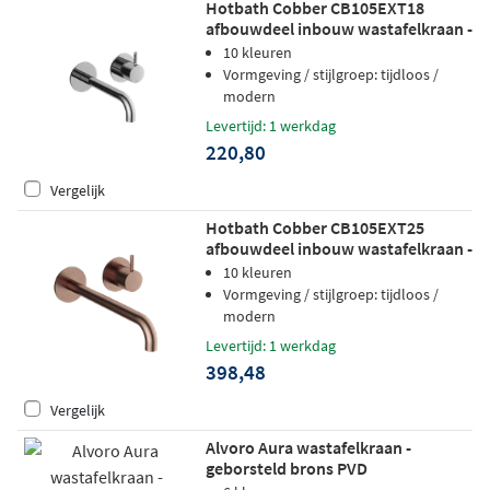
Hotbath Cobber CB105EXT18
afbouwdeel inbouw wastafelkraan -
18cm uitloop - chroom
10 kleuren
Vormgeving / stijlgroep: tijdloos /
modern
Levertijd: 1 werkdag
220,80
Vergelijk
Hotbath Cobber CB105EXT25
afbouwdeel inbouw wastafelkraan -
25cm uitloop - geborsteld koper pvd
10 kleuren
Vormgeving / stijlgroep: tijdloos /
modern
Levertijd: 1 werkdag
398,48
Vergelijk
Alvoro Aura wastafelkraan -
geborsteld brons PVD