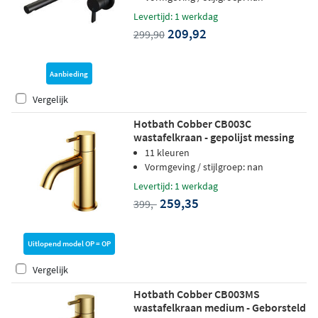
Levertijd: 1 werkdag
209,92
299,90
Aanbieding
Vergelijk
Hotbath Cobber CB003C
wastafelkraan - gepolijst messing
PVD
11 kleuren
Vormgeving / stijlgroep: nan
Levertijd: 1 werkdag
259,35
399,-
Uitlopend model OP = OP
Vergelijk
Hotbath Cobber CB003MS
wastafelkraan medium - Geborsteld