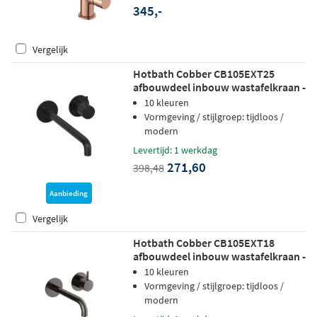
345,-
Vergelijk
Hotbath Cobber CB105EXT25
afbouwdeel inbouw wastafelkraan -
25cm uitloop - Geborsteld zwart PVD
10 kleuren
Vormgeving / stijlgroep: tijdloos /
modern
Levertijd: 1 werkdag
271,60
398,48
Aanbieding
Vergelijk
Hotbath Cobber CB105EXT18
afbouwdeel inbouw wastafelkraan -
18cm uitloop - verouderd ijzer
10 kleuren
Vormgeving / stijlgroep: tijdloos /
modern