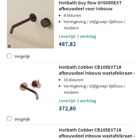
Hotbath Guy Row GY005REXT
afbouwdeel voor Inbouw
wastafelkraan 25cm - Tuscan bronze
4 kleuren
Vormgeving / stijlgroep: tijdloos /
modern
Levertijd: 1 werkdag
487,82
Vergelijk
Hotbath Cobber CB105EXT18
afbouwdeel inbouw wastafelkraan -
18cm uitloop - geborsteld koper pvd
10 kleuren
Vormgeving / stijlgroep: tijdloos /
modern
Levertijd: 1 werkdag
372,80
Vergelijk
Hotbath Cobber CB105EXT18
afbouwdeel inbouw wastafelkraan -