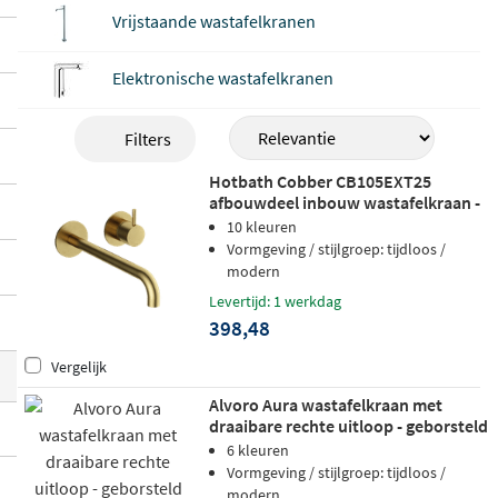
bel, Grohe en Regn. Laag of hoog model, r
Vrijstaande wastafelkranen
echte of gebogen uitloop, chroom of gebo
rsteld messing:
voor elke badkamerstijl e
Elektronische wastafelkranen
n elk type lavabo is er een kraan op maat
.
De meeste modellen worden geleverd incl
Filters
usief aansluitslangen en montagehandlei
Hotbath Cobber CB105EXT25
ding.
afbouwdeel inbouw wastafelkraan -
25cm uitloop - geborsteld messing
10 kleuren
pvd
Vormgeving / stijlgroep: tijdloos /
modern
Levertijd: 1 werkdag
398,48
Vergelijk
Alvoro Aura wastafelkraan met
draaibare rechte uitloop - geborsteld
brons PVD
6 kleuren
Vormgeving / stijlgroep: tijdloos /
modern