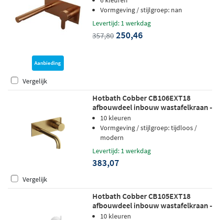
6 kleuren
geborsteld koper PVD
Vormgeving / stijlgroep: nan
Levertijd: 1 werkdag
250,46
357,80
Aanbieding
Vergelijk
Hotbath Cobber CB106EXT18
afbouwdeel inbouw wastafelkraan -
18cm uitloop - geborsteld messing
10 kleuren
Vormgeving / stijlgroep: tijdloos /
modern
Levertijd: 1 werkdag
383,07
Vergelijk
Hotbath Cobber CB105EXT18
afbouwdeel inbouw wastafelkraan -
18cm uitloop - mat wit
10 kleuren