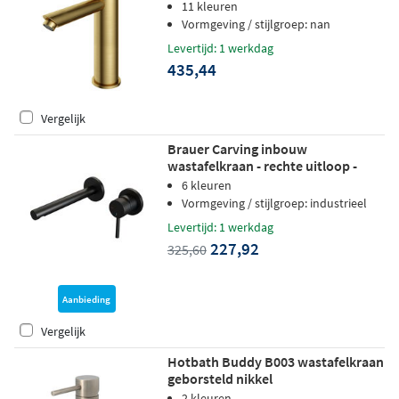
messing PVD
11 kleuren
Vormgeving / stijlgroep: nan
Levertijd: 1 werkdag
435,44
Vergelijk
Brauer Carving inbouw
wastafelkraan - rechte uitloop -
rozetten - hendel 1 rechts - mat
6 kleuren
zwart
Vormgeving / stijlgroep: industrieel
Levertijd: 1 werkdag
227,92
325,60
Aanbieding
Vergelijk
Hotbath Buddy B003 wastafelkraan
geborsteld nikkel
2 kleuren