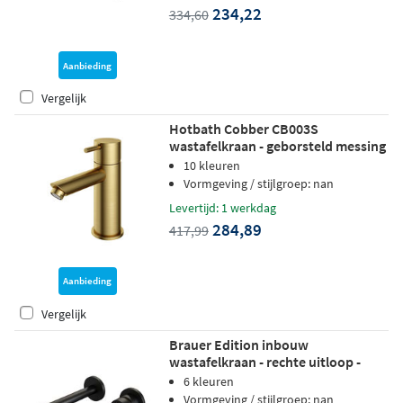
234,22
334,60
Aanbieding
Vergelijk
Hotbath Cobber CB003S
wastafelkraan - geborsteld messing
PVD
10 kleuren
Vormgeving / stijlgroep: nan
Levertijd: 1 werkdag
284,89
417,99
Aanbieding
Vergelijk
Brauer Edition inbouw
wastafelkraan - rechte uitloop -
rozetten - hendel 2 rechts - mat
6 kleuren
zwart
Vormgeving / stijlgroep: nan