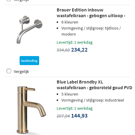
Brauer Edition inbouw
wastafelkraan - gebogen uitloop -
rozetten - hendel 1 links - geborsteld
6 kleuren
RVS PVD
Vormgeving / stijlgroep: tijdloos /
modern
Levertijd: 1 werkdag
234,22
334,60
Aanbieding
Vergelijk
Blue Label Brondby XL
wastafelkraan - geborsteld goud PVD
5 kleuren
Vormgeving / stijlgroep: industrieel
Levertijd: 1 werkdag
144,93
207,04