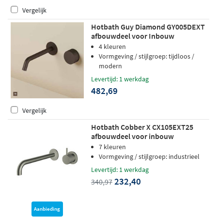
Vergelijk
Hotbath Guy Diamond GY005DEXT
afbouwdeel voor Inbouw
wastafelkraan 20cm - Tuscan bronze
4 kleuren
Vormgeving / stijlgroep: tijdloos /
modern
Levertijd: 1 werkdag
482,69
Vergelijk
Hotbath Cobber X CX105EXT25
afbouwdeel voor inbouw
wastafelkraan - uitloop 25cm -
7 kleuren
Geborsteld nikkel
Vormgeving / stijlgroep: industrieel
Levertijd: 1 werkdag
232,40
340,97
Aanbieding