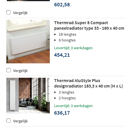
602,58
Vergelijk
Thermrad Super 8 Compact
paneelradiator type 33 - 160 x 40 cm
(L x H)
18 lengtes
6 hoogtes
Levertijd: 3 werkdagen
454,21
Vergelijk
Thermrad AluStyle Plus
designradiator 183,3 x 40 cm (H x L)
wit
3 lengtes
2 hoogtes
Levertijd: 3 werkdagen
636,17
Vergelijk