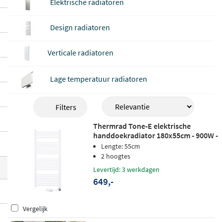
Elektrische radiatoren
gens en kleuren. Zo vindt u altijd een radi
ator die aansluit bij uw interieur en verwa
Design radiatoren
rmingsbehoefte.
Verticale radiatoren
Lage temperatuur radiatoren
Filters
Thermrad Tone-E elektrische
handdoekradiator 180x55cm - 900W -
wit RAL 9016
Lengte: 55cm
2 hoogtes
Levertijd: 3 werkdagen
649,-
Vergelijk