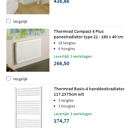
436,86
Vergelijk
Thermrad Compact 4 Plus
paneelradiator type 21 - 160 x 40 cm
(L x H)
18 lengtes
6 hoogtes
Levertijd: 3 werkdagen
266,50
Vergelijk
Thermrad Basic-4 handdoekradiator
117.2X75cm wit
3 lengtes
3 hoogtes
Levertijd: 3 werkdagen
174,77