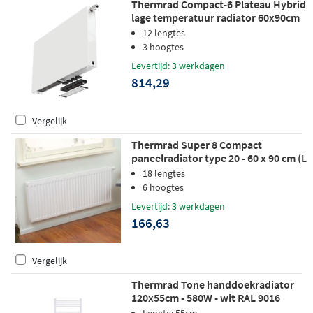
Thermrad Compact-6 Plateau Hybrid
lage temperatuur radiator 60x90cm
588W
12 lengtes
3 hoogtes
Levertijd: 3 werkdagen
814,29
Vergelijk
Thermrad Super 8 Compact
paneelradiator type 20 - 60 x 90 cm (L
x H)
18 lengtes
6 hoogtes
Levertijd: 3 werkdagen
166,63
Vergelijk
Thermrad Tone handdoekradiator
120x55cm - 580W - wit RAL 9016