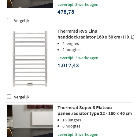
Levertijd: 3 werkdagen
478,78
Vergelijk
Thermrad RVS Lina
handdoekradiator 160 x 50 cm (H X L)
hoogglans RVS (glans)
2 lengtes
2 hoogtes
Levertijd: 3 werkdagen
1.012,43
Vergelijk
Thermrad Super 8 Plateau
paneelradiator type 22 - 160 x 40 cm
(L x H)
16 lengtes
6 hoogtes
Levertijd: 3 werkdagen