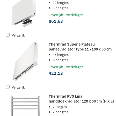
558W
12 lengtes
3 hoogtes
Levertijd: 3 werkdagen
861,63
Vergelijk
Thermrad Super 8 Plateau
paneelradiator type 11 - 180 x 50 cm
(L x H)
16 lengtes
6 hoogtes
Levertijd: 3 werkdagen
422,13
Vergelijk
Thermrad RVS Lina
handdoekradiator 120 x 50 cm (H X L)
geborsteld RVS (mat)
2 lengtes
2 hoogtes