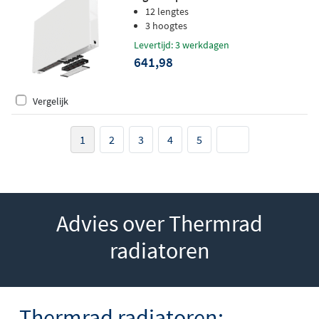
406W
12 lengtes
3 hoogtes
Levertijd: 3 werkdagen
641,98
Vergelijk
1
2
3
4
5
Advies over Thermrad
radiatoren
Thermrad radiatoren: