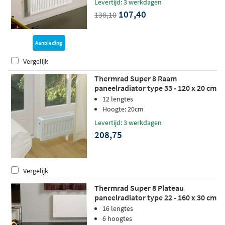
Levertijd: 3 werkdagen
107,40
138,10
Aanbieding
Vergelijk
Thermrad Super 8 Raam
paneelradiator type 33 - 120 x 20 cm
(L x H)
12 lengtes
Hoogte: 20cm
Levertijd: 3 werkdagen
208,75
Vergelijk
Thermrad Super 8 Plateau
paneelradiator type 22 - 160 x 30 cm
(L x H)
16 lengtes
6 hoogtes