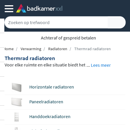
Achteraf of gespreid betalen
Home
Verwarming
Radiatoren
Thermrad radiatoren
Thermrad radiatoren
Voor elke ruimte en elke situatie biedt het
...
Lees meer
Thermrad radiatoren
assortiment een pa
ssende verwarmingsoplossing. Of u nu ki
Horizontale radiatoren
est voor een lage plintradiator onder een
raam, een slanke verticale designradiator,
Paneelradiatoren
een handdoekradiator of een elektrisch m
odel: Thermrad heeft het allemaal in huis.
Handdoekradiatoren
De radiatoren zijn
verkrijgbaar in staal, al
uminium en RVS
, in diverse maten, vermo