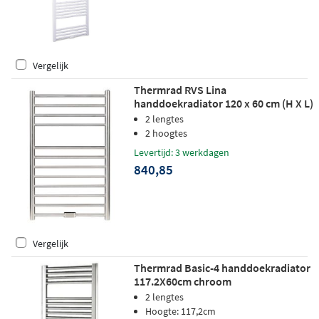
Vergelijk
Thermrad RVS Lina
handdoekradiator 120 x 60 cm (H X L)
hoogglans RVS (glans)
2 lengtes
2 hoogtes
Levertijd: 3 werkdagen
840,85
Vergelijk
Thermrad Basic-4 handdoekradiator
117.2X60cm chroom
2 lengtes
Hoogte: 117,2cm