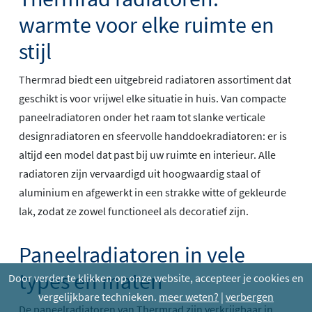
warmte voor elke ruimte en
stijl
Thermrad biedt een uitgebreid radiatoren assortiment dat
geschikt is voor vrijwel elke situatie in huis. Van compacte
paneelradiatoren onder het raam tot slanke verticale
designradiatoren en sfeervolle handdoekradiatoren: er is
altijd een model dat past bij uw ruimte en interieur. Alle
radiatoren zijn vervaardigd uit hoogwaardig staal of
aluminium en afgewerkt in een strakke witte of gekleurde
lak, zodat ze zowel functioneel als decoratief zijn.
Paneelradiatoren in vele
types en maten
Door verder te klikken op onze website, accepteer je cookies en
vergelijkbare technieken.
meer weten?
|
verbergen
De paneelradiatoren van Thermrad zijn verkrijgbaar in