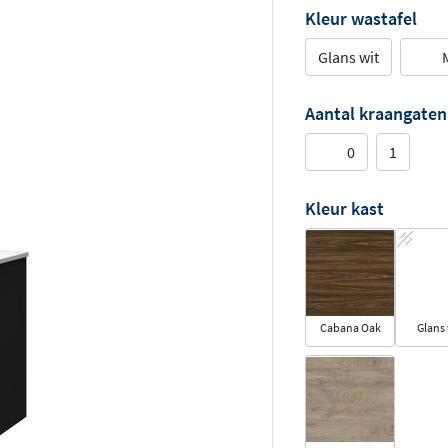
Kleur wastafel
Glans wit
Aantal kraangaten
0
1
Kleur kast
Cabana Oak
Glans 