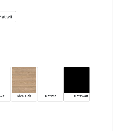
Mat wit
wit
Ideal Oak
Mat wit
Mat zwart