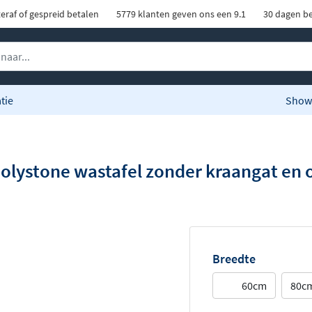
eraf of gespreid betalen
5779 klanten geven ons een 9.1
30 dagen be
tie
Show
olystone wastafel zonder kraangat en 
Breedte
60cm
80c