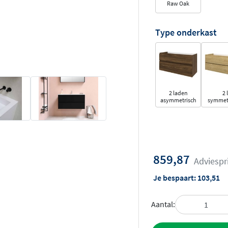
Raw Oak
Type onderkast
2 laden
2 
asymmetrisch
symmet
859,87
Adviespr
Je bespaart:
103,51
Aantal: