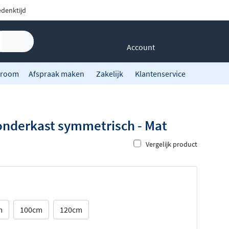
denktijd
Account
room
Afspraak maken
Zakelijk
Klantenservice
onderkast symmetrisch - Mat
Vergelijk product
m
100cm
120cm