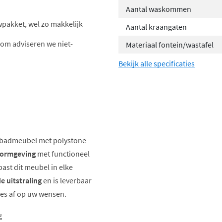
Aantal waskommen
wpakket, wel zo makkelijk
Aantal kraangaten
om adviseren we niet-
Materiaal fontein/wastafel
Bekijk alle specificaties
t badmeubel met polystone
vormgeving
met functioneel
past dit meubel in elke
de uitstraling
en is leverbaar
ies af op uw wensen.
g