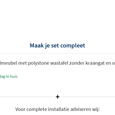
k
Maak je set compleet
s en uitvoeringen. Of u nu
look van Mat zwart, de
dmeubel met polystone wastafel zonder kraangat en o
n Glans wit: er is altijd een
 verkrijgbaar in
ag in huis
h of met open vak. Zo benut
n is
bijzonder eenvoudig
Voor complete installatie adviseren wij:
aie uitstraling door de