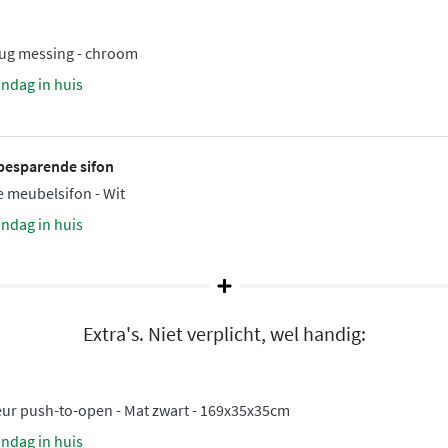
dige
Innotech ladesysteem
e laden. Functionaliteit en
plug messing - chroom
andag in huis
besparende sifon
ime
dubbele lavabo
van 120
 meubelsifon - Wit
dkamer een passende
andag in huis
bel geschikt voor zowel
 of ga voor een variant
Extra's. Niet verplicht, wel handig:
eur push-to-open - Mat zwart - 169x35x35cm
andag in huis