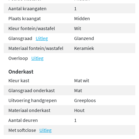
Aantal kraangaten
1
Plaats kraangat
Midden
Kleur fontein/wastafel
Wit
Glansgraad
Uitleg
Glanzend
Materiaal fontein/wastafel
Keramiek
Overloop
Uitleg
Onderkast
Kleur kast
Mat wit
Glansgraad onderkast
Mat
Uitvoering handgrepen
Greeploos
Materiaal onderkast
Hout
Aantal deuren
1
Met softclose
Uitleg