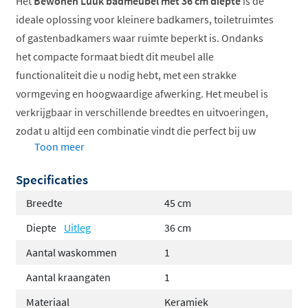
Het
Bewonen Luuk badmeubel met 36 cm diepte
is de
ideale oplossing voor kleinere badkamers, toiletruimtes
of gastenbadkamers waar ruimte beperkt is. Ondanks
het compacte formaat biedt dit meubel alle
functionaliteit die u nodig hebt, met een strakke
vormgeving en hoogwaardige afwerking. Het meubel is
verkrijgbaar in verschillende breedtes en uitvoeringen,
zodat u altijd een combinatie vindt die perfect bij uw
Toon meer
ruimte en stijl past. De
keramische wastafel
met
overloop en het greeploze ontwerp zorgen voor een
Specificaties
hedendaagse en tijdloze uitstraling.
Breedte
45 cm
Compacte diepte van 36 cm voor kleinere ruimtes
Diepte
Uitleg
36 cm
Greeploos design voor een strak en modern
Aantal waskommen
1
uiterlijk
Inclusief keramische wastafel met overloop
Aantal kraangaten
1
Softclose deuren voor geruisloze bediening
Materiaal
Keramiek