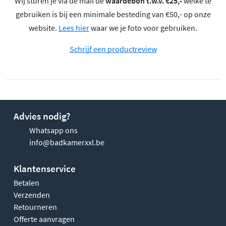
Wij sturen je via de mail de
waardebon t.w.v. €25,-
welke te
gebruiken is bij een minimale besteding van €50,- op onze
website.
Lees hier
waar we je foto voor gebruiken.
Schrijf een productreview
Advies nodig?
Whatsapp ons
info@badkamerxxl.be
Klantenservice
Betalen
Verzenden
Retourneren
Offerte aanvragen