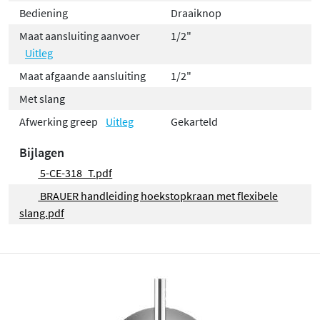
Bediening
Draaiknop
Maat aansluiting aanvoer
1/2"
Uitleg
Maat afgaande aansluiting
1/2"
Met slang
Afwerking greep
Uitleg
Gekarteld
Bijlagen
5-CE-318_T.pdf
BRAUER handleiding hoekstopkraan met flexibele
slang.pdf