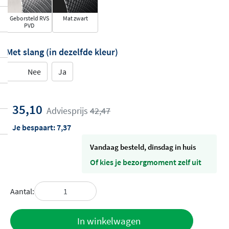
Geborsteld RVS
Mat zwart
PVD
Met slang (in dezelfde kleur)
Nee
Ja
35,10
Adviesprijs
42,47
Je bespaart:
7,37
vandaag besteld, dinsdag in huis
Of kies je bezorgmoment zelf uit
Aantal:
Toevoegen
In winkelwagen
aan offerte