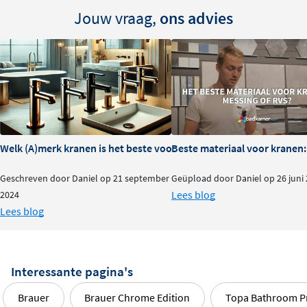
gunmetal, koper of goud. Alle gekleurde varianten zijn
Jouw vraag,
ons advies
voorzien van een duurzame
PVD-coating
die
krasbestendig is en langdurig mooi blijft.
Duurzaam messing met
hoogwaardige afwerking
De hoekstopkraan is vervaardigd uit
solide messing
, een
materiaal dat bestand is tegen vocht en intensief
Welk (A)merk kranen is het beste voor je badkamer?
Beste materiaal voor kranen:
gebruik. De draaiknop zorgt voor een eenvoudige en
Geschreven door Daniel op 21 september
Geüpload door Daniel op 26 juni
betrouwbare bediening van de watertoevoer. Met
Lees blog
2024
standaard 1/2 inch aansluitingen aan beide zijden past
Lees blog
deze hoekstopkraan probleemloos in vrijwel elke
badkamerinstallatie.
Flexibele keuze: met of zonder slang
Interessante pagina's
Brauer
Brauer Chrome Edition
Topa Bathroom P
Kies voor de variant
compleet met aansluitslang
als u