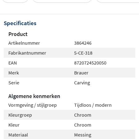
direct wilt installeren, of ga voor alleen de
hoekstopkraan als u al een slang heeft of deze apart
Specificaties
wenst aan te schaffen. Beide opties bieden dezelfde
hoogwaardige kwaliteit en stoere uitstraling, zodat u
Product
altijd een functioneel en stijlvol detail in uw badkamer
Artikelnummer
3864246
heeft.
Fabrikantnummer
5-CE-318
EAN
8720724520050
Merk
Brauer
Serie
Carving
Algemene kenmerken
Vormgeving / stijlgroep
Tijdloos / modern
Kleurgroep
Chroom
Kleur
Chroom
Materiaal
Messing