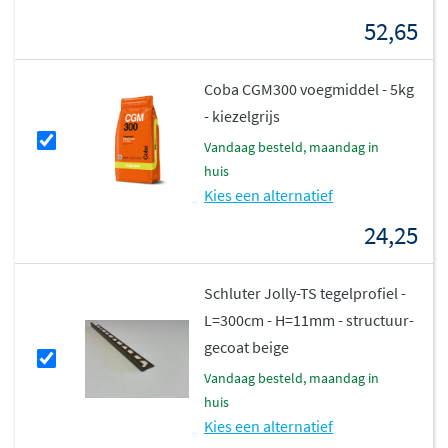
gesorteerd 1e keus product
dat voldoet aan de hoogste
52,65
kwaliteitsnormen. De gerectificeerde afwerking maakt
smalle voegen mogelijk, wat niet alleen esthetisch
Coba CGM300 voegmiddel - 5kg
aantrekkelijk is maar ook het onderhoud
- kiezelgrijs
vergemakkelijkt. Het vlakke oppervlak en de matte
vandaag besteld, maandag in
glansgraad zorgen voor een eigentijdse, tijdloze
huis
uitstraling die jarenlang meegaat.
Kies een alternatief
24,25
Schluter Jolly-TS tegelprofiel -
L=300cm - H=11mm - structuur-
gecoat beige
vandaag besteld, maandag in
huis
Kies een alternatief