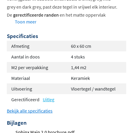
grey en dark grey, past deze tegel in vrijwel elk interieur.
De
gerectificeerde randen
en het matte oppervlak
Toon meer
zorgen voor een strakke, hedendaagse uitstraling.
Specificaties
Stoere betonlook voor een industrieel karakter
Geschikt voor vloer en wand
Afmeting
60 x 60 cm
Vorstbestendig en slijtvast
Aantal in doos
4 stuks
Antislipwaarde R10 voor extra veiligheid
M2 per verpakking
1,44 m2
Combineerbaar met vloerverwarming
Onderhoudsvriendelijk keramiek
Materiaal
Keramiek
Uitvoering
Vloertegel / wandtegel
Voor elke ruimte in huis
Gerectificeerd
Uitleg
De Projecta tegel is
veelzijdig inzetbaar
in woonkamer,
Bekijk alle specificaties
keuken, badkamer, toilet en hal. Dankzij de
vorstbestendigheid kunt u de tegel zelfs buitenshuis
Bijlagen
toepassen, bijvoorbeeld op een overdekt terras. De
Sphinx Main 2.0 brochure.pdf