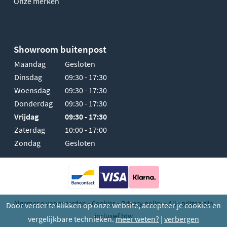
Onze merken
Showroom buitenpost
Maandag
Gesloten
Dinsdag
09:30 - 17:30
Woensdag
09:30 - 17:30
Donderdag
09:30 - 17:30
Vrijdag
09:30 - 17:30
Zaterdag
10:00 - 17:00
Zondag
Gesloten
-
-
-
Algemene voorwaarden
Cookies
Privacy policy
Alle prijzen zijn
Door verder te klikken op onze website, accepteer je cookies en
inclusief btw
vergelijkbare technieken.
meer weten?
|
verbergen