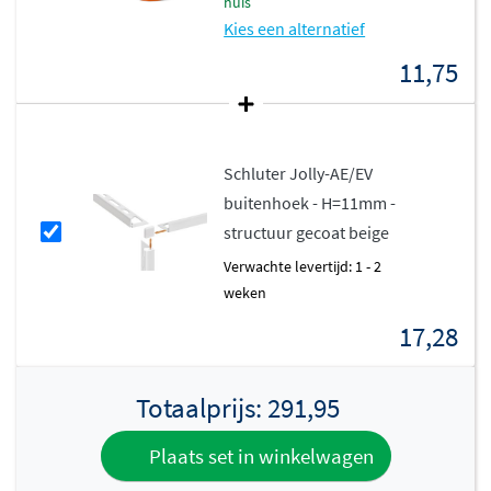
huis
Kies een alternatief
11,75
Schluter Jolly-AE/EV
buitenhoek - H=11mm -
structuur gecoat beige
Verwachte levertijd: 1 - 2
weken
17,28
Totaalprijs:
291,95
Plaats set in winkelwagen