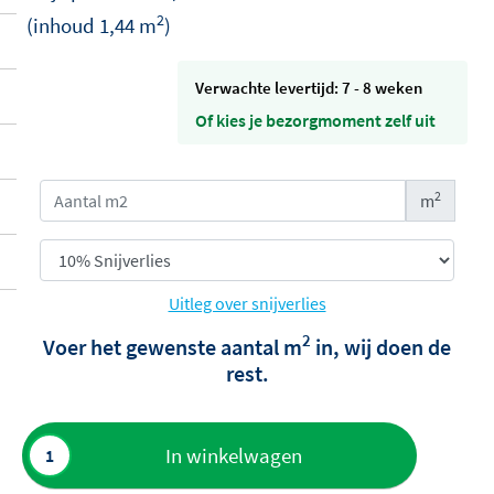
2
(inhoud
1,44
m
)
Verwachte levertijd: 7 - 8 weken
Of kies je bezorgmoment zelf uit
2
m
Uitleg over snijverlies
2
Voer het gewenste aantal m
in, wij doen de
rest.
Toevoegen
In winkelwagen
aan offerte