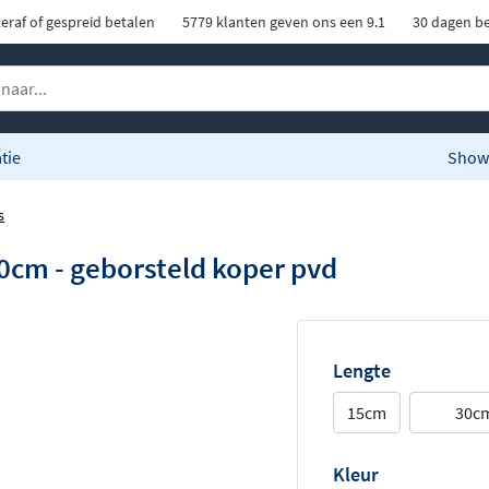
eraf of gespreid betalen
5779 klanten geven ons een 9.1
30 dagen be
tie
Show
s
0cm - geborsteld koper pvd
Lengte
15cm
30c
Kleur