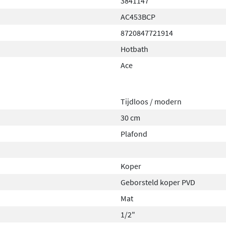
3841147
AC453BCP
8720847721914
Hotbath
Ace
Tijdloos / modern
30 cm
Plafond
Koper
Geborsteld koper PVD
Mat
1/2"