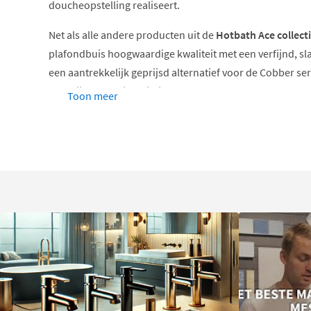
doucheopstelling realiseert.
Net als alle andere producten uit de
Hotbath Ace collect
plafondbuis hoogwaardige kwaliteit met een verfijnd, sla
een aantrekkelijk geprijsd alternatief voor de Cobber se
aan stijl of functionaliteit.
Toon meer