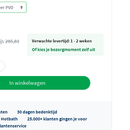
ijs
285,81
Verwachte levertijd: 1 - 2 weken
Of kies je bezorgmoment zelf uit
offerte
In winkelwagen
sten
30 dagen bedenktijd
p Hotbath
25.000+ klanten gingen je voor
klantenservice