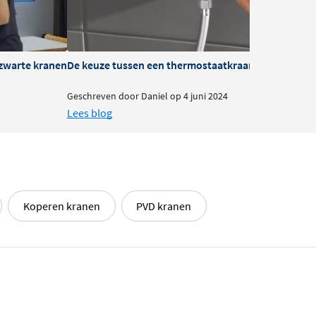
zwarte kranen
De keuze tussen een thermostaatkraan of mengkra
B
Geschreven door Daniel op 4 juni 2024
G
Lees blog
L
Koperen kranen
PVD kranen