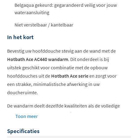
Belgaqua gekeurd: gegarandeerd veilig voor jouw
wateraansluiting
Niet verstelbaar / kantelbaar
In het kort
Bevestig uw hoofddouche stevig aan de wand met de
Hotbath Ace AC440 wandarm
. Dit onderdeel is bij
uitstek geschikt voor combinatie met de opbouw
hoofddouches uit de
Hotbath Ace serie
en zorgt voor
een strakke, minimalistische afwerking in uw
doucheruimte.
De wandarm deelt dezelfde kwaliteiten als de volledige
Hotbath Ace serie
: hoogwaardig, slank van ontwerp en
Toon meer
vriendelijker geprijsd dan de Cobber collectie.
Specificaties
Kies uit zes stijlvolle kleuren en integreer de wandarm