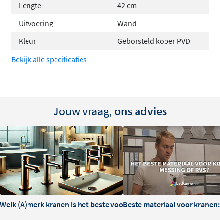
Lengte
42 cm
moeiteloos in uw badkamer. Het resultaat is een
elegante, moderne uitstraling die perfect bij uw smaak
Uitvoering
Wand
past.
Kleur
Geborsteld koper PVD
Bekijk alle specificaties
Jouw vraag,
ons advies
Welk (A)merk kranen is het beste voor je badkamer?
Beste materiaal voor kranen: