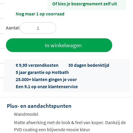
Of kies je bezorgmoment zelf uit
Nog maar 1 op voorraad
Aantal:
Toevoegen
In winkelwagen
aan offerte
€ 9,95 verzendkosten
30 dagen bedenktijd
5 jaar garantie op Hotbath
25.000+ klanten gingen je voor
Een 9.1 op onze klantenservice
Plus- en aandachtspunten
Offertes
ophalen...
Wandmodel
Matte afwerking met de look & feel van koper. Dankzij de
PVD coating een blijvende mooie kleur