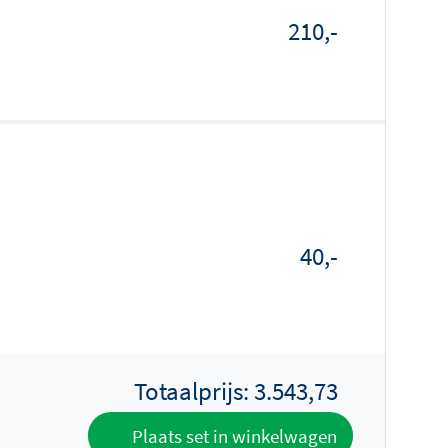
210,-
40,-
Totaalprijs:
3.543,73
Plaats set in winkelwagen