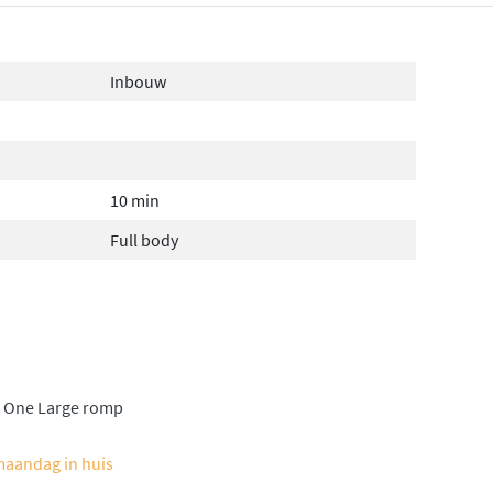
Inbouw
10 min
Full body
 One Large romp
maandag in huis