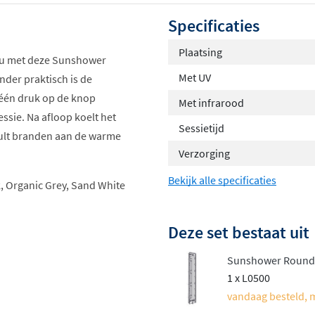
Specificaties
Plaatsing
eau met deze Sunshower
Met UV
onder praktisch is de
 één druk op de knop
Met infrarood
ssie. Na afloop koelt het
Sessietijd
 zult branden aan de warme
Verzorging
Bekijk alle specificaties
k, Organic Grey, Sand White
Deze set bestaat uit
Sunshower Round
1 x L0500
vandaag besteld, 