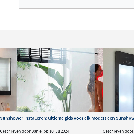
resultaat oplevert. U verwijdert de beugel gewoon weer.
voor een andere kleur glasplaat
, indien de stijl van uw
eerst gekozen Sunshower.
UV: licht geeft energie (Round Plus)
Licht speelt een centrale rol bij uw gezondheid en vitalite
de zomer kunt u meer aan en bent u vrolijker. In de wint
van een dip.
Licht geeft energie en kan uw klachten verlichten. Verw
gedoseerd UV-licht van Sunshower® geven u net als zonlic
Uw dagelijkse doucheritueel aangevuld met laag gedose
mentale conditie. Het verzacht of voorkomt een (winter)
Sunshower installeren: ultieme gids voor elk model
Is een Sunshowe
Laag gedoseerd UV-licht van Sunshower® heeft een positi
energieniveau en slaapritme.
Geschreven door Daniel op 10 juli 2024
Geschreven door 