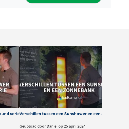
ound serie
Verschillen tussen een Sunshower en een zonnebank
Werk
Geüpload door Daniel op 25 april 2024
Geüpl