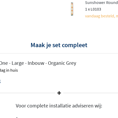
Sunshower Round L
1 x L0103
vandaag besteld, 
Maak je set compleet
e - Large - Inbouw - Organic Grey
ag in huis
edium
variant. Deze dekt
3
en. Voor UV is dit meer dan
 gedeelte bereikt. De
g op dezelfde
Voor complete installatie adviseren wij:
in ruimere badkamers of is