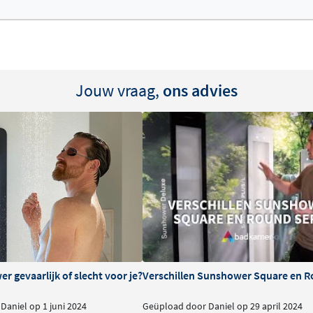
U kunt zelfs later kiezen
 badkamer afwijkt van uw
Jouw vraag,
ons advies
it. Dat merkt u vast wel: in
er kunt u vaker last hebben
armend infrarood en laag
ht een fitter gevoel.
erd UV-licht ondersteunt uw
dip.
r gevaarlijk of slecht voor je?
Verschillen Sunshower Square en R
ef effect op uw welzijn,
Daniel op 1 juni 2024
Geüpload door Daniel op 29 april 2024