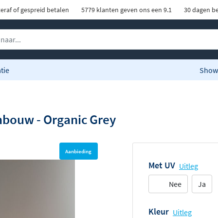
eraf of gespreid betalen
5779 klanten geven ons een 9.1
30 dagen be
tie
Show
nbouw - Organic Grey
Aanbieding
Met UV
Uitleg
Nee
Ja
Kleur
Uitleg