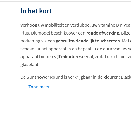
In het kort
Verhoog uw mobiliteit en verdubbel uw vitamine D niv
Plus. Dit model beschikt over een
ronde afwerking
. Bijz
bediening via een
gebruiksvriendelijk touchscreen
. Met
schakelt u het apparaat in en bepaalt u de duur van uw se
apparaat binnen
vijf minuten
weer af, zodat u zich niet
glasplaat.
De Sunshower Round is verkrijgbaar in de
kleuren
: Blac
en White.
Toon meer
Sunshower Round One of Plus?
De verschillen tussen beide modellen zijn:
Round One (infrarood)